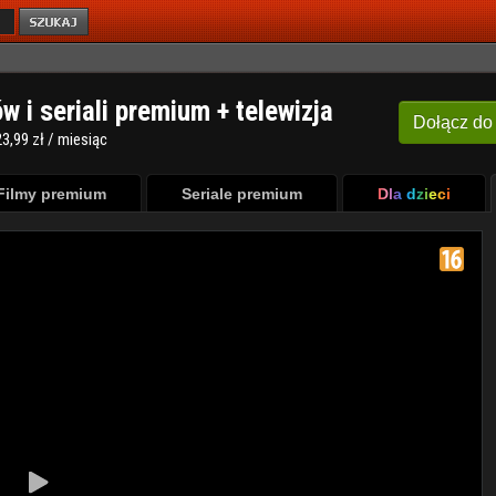
ów i seriali premium + telewizja
Dołącz
do
3,99 zł / miesiąc
Filmy premium
Seriale premium
Dla dzieci