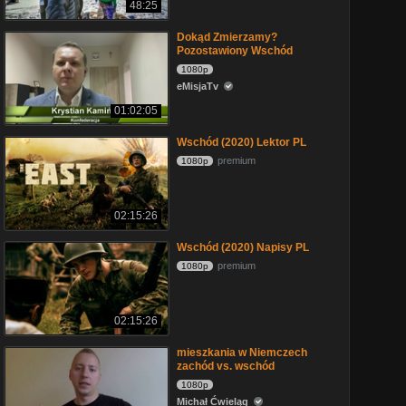
48:25
Dokąd Zmierzamy?
Pozostawiony Wschód
1080p
eMisjaTv
01:02:05
Wschód (2020) Lektor PL
premium
1080p
02:15:26
Wschód (2020) Napisy PL
premium
1080p
02:15:26
mieszkania w Niemczech
zachód vs. wschód
1080p
Michał Ćwieląg