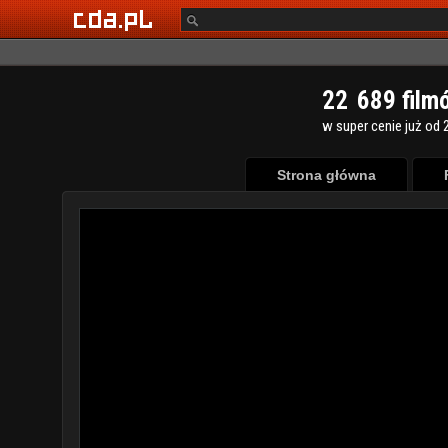
2
2
6
8
9
film
w super cenie już od 2
Strona główna