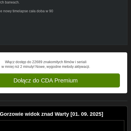
ych barwach.
je nowy timelapse cała doba w 90
com/kamera.html
schodami i zachodami słońca.
Włącz dostęp do 22689 znakomitych filmów i seriali
w mniej niż 2 minuty! Nowe, wygodne metody aktywacji.
Dołącz do CDA Premium
orzowie widok znad Warty [01. 09. 2025]