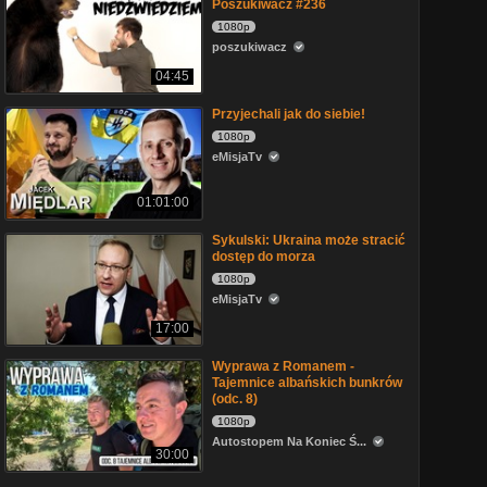
Poszukiwacz #236
1080p
poszukiwacz
04:45
Przyjechali jak do siebie!
1080p
eMisjaTv
01:01:00
Sykulski: Ukraina może stracić
dostęp do morza
1080p
eMisjaTv
17:00
Wyprawa z Romanem -
Tajemnice albańskich bunkrów
(odc. 8)
1080p
Autostopem Na Koniec Ś...
30:00