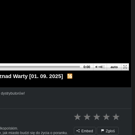
0:00
auto
nad Warty [01. 09. 2025]
 dystrybutorów!
lkopolskim.
Embed
Zgłoś
 jak miasto budzi się do życia o poranku.