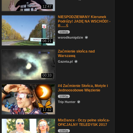
12:47
NIESPODZIEWANY Kierunek
Podróży! JADĘ NA WSCHÓD! -
B......Ś
1080p
wsrodkunigdzie
06:21
Zaćmienie słońca nad
Warszawą
Gazeta.pl
00:33
#4 Zaćmienie Słońca, Motyle i
Jednoosobowe Więzienie
1080p
Trip Hunter
17:32
MixDance - Oczy pełne słońca-
OFICJALNY TELEDYSK 2017
1080p