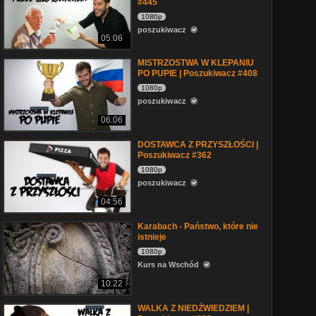
#445
1080p
poszukiwacz
05:06
MISTRZOSTWA W KLEPANIU
PO PUPIE | Poszukiwacz #408
1080p
poszukiwacz
06:06
DOSTAWCA Z PRZYSZŁOŚCI |
Poszukiwacz #362
1080p
poszukiwacz
04:56
Karabach - Państwo, które nie
istnieje
1080p
Kurs na Wschód
10:22
WALKA Z NIEDŹWIEDZIEM |