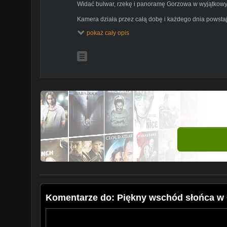
Widać bulwar, rzekę i panoramę Gorzowa w wyjątkow
Kamera działa przez całą dobę i każdego dnia powsta
sekund.
pokaż cały opis
Zobacz transmisję na żywo 24/7:
https://gorzowianin.
Subskrybuj, aby nie przegapić kolejnych nagrań ze w
Komentarze do: Piękny wschód słońca w G