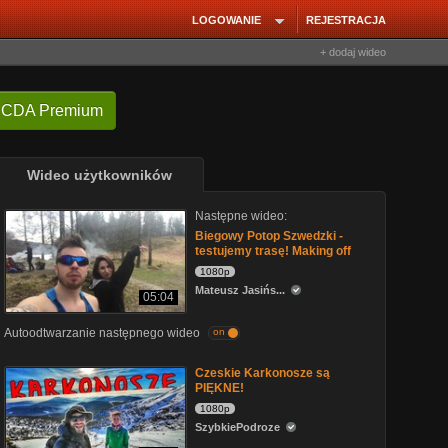
LOGOWANIE
REJESTRACJA
+ dodaj wideo
 CDA Premium
Wideo użytkowników
Następne wideo:
Biegowy Potop Szwedzki -
testujemy trasę! Making off
1080p
Mateusz Jasińs...
05:04
Autoodtwarzanie następnego wideo
on
Czeskie Karkonosze są
PIĘKNE!
1080p
SzybkiePodroze