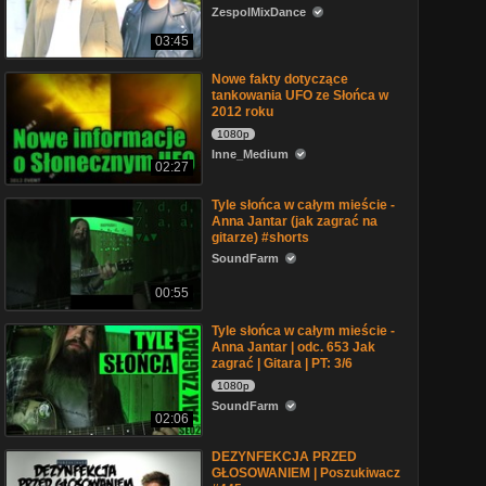
ZespolMixDance
03:45
Nowe fakty dotyczące
tankowania UFO ze Słońca w
2012 roku
1080p
Inne_Medium
02:27
Tyle słońca w całym mieście -
Anna Jantar (jak zagrać na
gitarze) #shorts
SoundFarm
00:55
Tyle słońca w całym mieście -
Anna Jantar | odc. 653 Jak
zagrać | Gitara | PT: 3/6
1080p
SoundFarm
02:06
DEZYNFEKCJA PRZED
GŁOSOWANIEM | Poszukiwacz