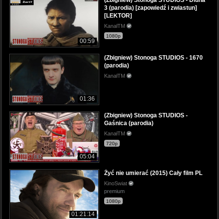
3 (parodia) [zapowiedź i zwiastun]
[LEKTOR]
KanałTM
1080p
00:59
(Zbigniew) Stonoga STUDIOS - 1670
(parodia)
KanałTM
01:36
(Zbigniew) Stonoga STUDIOS -
Gaśnica (parodia)
KanałTM
720p
05:04
Żyć nie umierać (2015) Cały film PL
KinoSwiat
premium
1080p
01:21:14