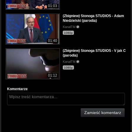
01:03
(Zbigniew) Stonoga STUDIOS - Adam
Niedzielski (parodia)
KanałTM
1080p
01:40
(Zbigniew) Stonoga STUDIOS - V jak C
(parodia)
KanałTM
1080p
01:12
Komentarze
Zamieść komentarz