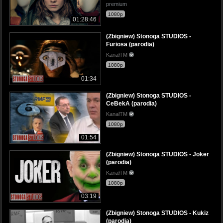
premium
1080p
01:28:46
(Zbigniew) Stonoga STUDIOS -
Furiosa (parodia)
KanałTM
1080p
01:34
(Zbigniew) Stonoga STUDIOS -
CeBekA (parodia)
KanałTM
1080p
01:54
(Zbigniew) Stonoga STUDIOS - Joker
(parodia)
KanałTM
1080p
03:19
(Zbigniew) Stonoga STUDIOS - Kukiz
(parodia)