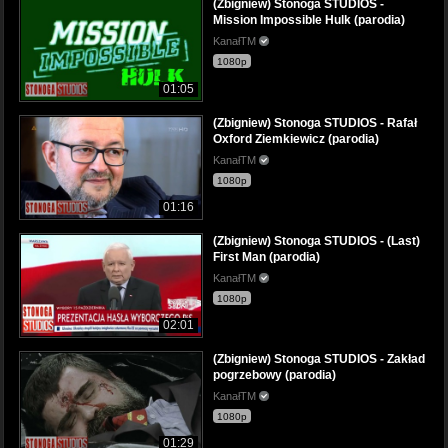
(Zbigniew) Stonoga STUDIOS -
Mission Impossible Hulk (parodia)
KanałTM
1080p
01:05
(Zbigniew) Stonoga STUDIOS - Rafał
Oxford Ziemkiewicz (parodia)
KanałTM
1080p
01:16
(Zbigniew) Stonoga STUDIOS - (Last)
First Man (parodia)
KanałTM
1080p
02:01
(Zbigniew) Stonoga STUDIOS - Zakład
pogrzebowy (parodia)
KanałTM
1080p
01:29