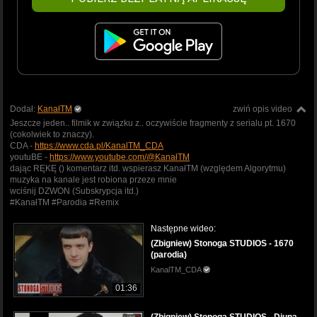
Dodał:
KanałTM
zwiń opis video
Jeszcze jeden.. filmik w związku z.. oczywiście fragmenty z serialu pt. 1670
(cokolwiek to znaczy).
CDA -
https://www.cda.pl/KanalTM_CDA
youtuBE -
https://www.youtube.com/@KanałTM
dając RĘKĘ () komentarz itd. wspierasz KanałTM (względem Algorytmu)
muzyka na kanale jest robiona przeze mnie
wciśnij DZWON (Subskrypcja itd.)
#KanałTM #Parodia #Remix
Następne wideo:
(Zbigniew) Stonoga STUDIOS - 1670
(parodia)
KanalTM_CDA
01:36
(Zbigniew) Stonoga STUDIOS - Diuna