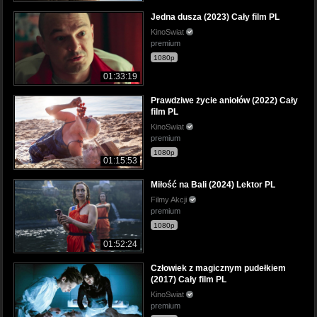
Jedna dusza (2023) Cały film PL
KinoSwiat
premium
1080p
01:33:19
Prawdziwe życie aniołów (2022) Cały
film PL
KinoSwiat
premium
1080p
01:15:53
Miłość na Bali (2024) Lektor PL
Filmy Akcji
premium
1080p
01:52:24
Człowiek z magicznym pudełkiem
(2017) Cały film PL
KinoSwiat
premium