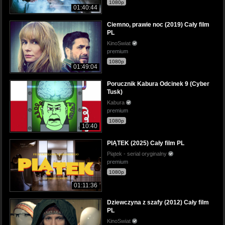
1080p
01:40:44
Ciemno, prawie noc (2019) Cały film
PL
KinoSwiat
premium
1080p
01:49:04
Porucznik Kabura Odcinek 9 (Cyber
Tusk)
Kabura
premium
1080p
10:40
PIĄTEK (2025) Cały film PL
Piątek - serial oryginalny
premium
1080p
01:11:36
Dziewczyna z szafy (2012) Cały film
PL
KinoSwiat