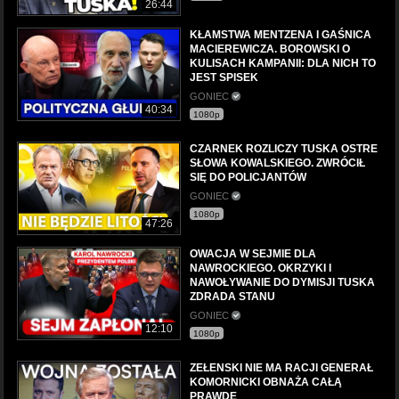
26:44
KŁAMSTWA MENTZENA I GAŚNICA
MACIEREWICZA. BOROWSKI O
KULISACH KAMPANII: DLA NICH TO
JEST SPISEK
GONIEC
40:34
1080p
CZARNEK ROZLICZY TUSKA OSTRE
SŁOWA KOWALSKIEGO. ZWRÓCIŁ
SIĘ DO POLICJANTÓW
GONIEC
1080p
47:26
OWACJA W SEJMIE DLA
NAWROCKIEGO. OKRZYKI I
NAWOŁYWANIE DO DYMISJI TUSKA
ZDRADA STANU
GONIEC
12:10
1080p
ZEŁENSKI NIE MA RACJI GENERAŁ
KOMORNICKI OBNAŻA CAŁĄ
PRAWDĘ