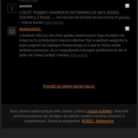
anonim
CZEŚĆ PO]@BY, NAWROCKI WYSMARKUJE WAS JEDNĄ
DZIURKĄ Z NOSA ..... HA HA HA HA HA HA HA HA HA HA !!! goniec
- marny koniec
odpowiedz
deeppurple1
z tuskiem nikt juz nie chce gadac,nawet ponoc jego kumple nie
maja na to ochoty,merz macron stormer byli w jednym wagonie a
jego pogonili do jakiegos towarowego,a o usa to moze sobie
jedynie pomarzyc ,to co wygadywal o trumpie publicznie to sie w
pale nie miesci,wstyd i hanba
odpowiedz
Przejdź do pełnej wersji cda.pl
Nasz serwis wykorzystuje pliki cookie (zobacz
naszą politykę
). Warunki
przechowywania lub dostępu do plików cookies możesz zmienić w
ustawieniach Twojej przeglądarki.
RODO - Informacje