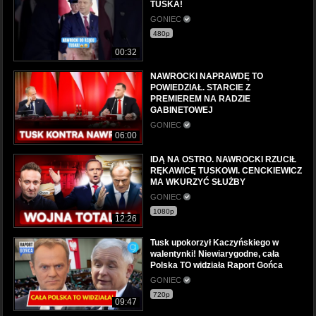
TUSKA!
GONIEC
480p
00:32
NAWROCKI NAPRAWDĘ TO
POWIEDZIAŁ. STARCIE Z
PREMIEREM NA RADZIE
GABINETOWEJ
GONIEC
06:00
IDĄ NA OSTRO. NAWROCKI RZUCIŁ
RĘKAWICĘ TUSKOWI. CENCKIEWICZ
MA WKURZYĆ SŁUŻBY
GONIEC
1080p
12:26
Tusk upokorzył Kaczyńskiego w
walentynki! Niewiarygodne, cała
Polska TO widziała Raport Gońca
GONIEC
720p
09:47