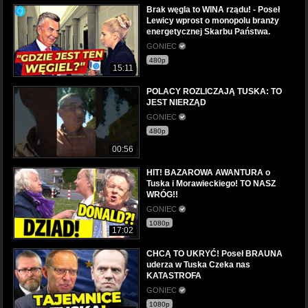
Brak węgla to WINA rządu! - Poseł
Lewicy wprost o monopolu branży
energetycznej Skarbu Państwa.
GONIEC
480p
15:11
POLACY ROZLICZAJĄ TUSKA: TO
JEST NIERZĄD
GONIEC
480p
00:56
HIT! BAZAROWA AWANTURA o
Tuska i Morawieckiego! TO NASZ
WRÓG!!
GONIEC
1080p
17:02
CHCĄ TO UKRYĆ! Poseł BRAUNA
uderza w Tuska Czeka nas
KATASTROFA
GONIEC
1080p