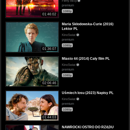
Filmy Akcji
premium
1080p
01:46:02
Maria Skłodowska-Curie (2016)
Lektor PL
KinoSwiat
premium
1080p
01:36:07
Miasto 44 (2014) Cały film PL
KinoSwiat
premium
1080p
02:06:46
Uśmiech losu (2023) Napisy PL
KinoSwiat
premium
1080p
01:44:03
NAWROCKI OSTRO DO RZĄDU