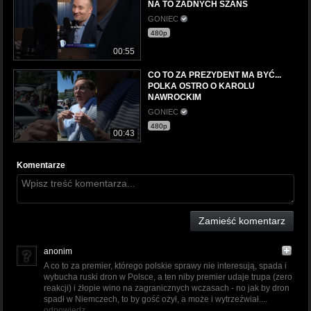
NA TO ŻADNYCH SZANS
GONIEC
480p
00:55
CO TO ZA PREZYDENT MA BYĆ...
POLKA OSTRO O KAROLU
NAWROCKIM
GONIEC
480p
00:43
Komentarze
Zamieść komentarz
anonim
A co to za premier, którego polskie sprawy nie interesują, spada i
wybucha ruski dron w Polsce, a ten niby premier udaje trupa (zero
reakcji) i żłopie wino na zagranicznych wczasach - no jak by dron
spadł w Niemczech, to by gość ożył, a może i wytrzeźwiał....
odpowiedz