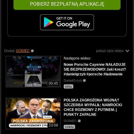
POBIERZ BEZPŁATNĄ APLIKACJĘ
Dodał:
GONIEC
pokaż opis video
Następne wideo:
Nowe Porsche Cayenne NAŁADUJE
SIĘ BEZPRZEWODOWO! Jaki koszt?
#danielgrzyb #porsche #ładowanie
DanielGrzyb
00:45
480p
POLSKA ZAGROŻONA WOJNĄ?
SZCZERBA WYPALIŁ: NAWROCKI
CHCE ROZMOWY Z PUTINEM. |
PUNKTY ZAPALNE
GONIEC
23:08
1080p