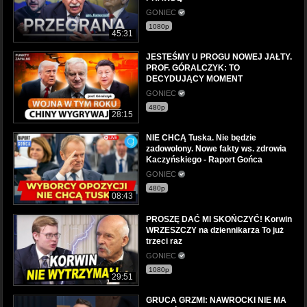
GONIEC
1080p
45:31
JESTEŚMY U PROGU NOWEJ JAŁTY.
PROF. GÓRALCZYK: TO
DECYDUJĄCY MOMENT
GONIEC
480p
28:15
NIE CHCĄ Tuska. Nie będzie
zadowolony. Nowe fakty ws. zdrowia
Kaczyńskiego - Raport Gońca
GONIEC
480p
08:43
PROSZĘ DAĆ MI SKOŃCZYĆ! Korwin
WRZESZCZY na dziennikarza To już
trzeci raz
GONIEC
1080p
29:51
GRUCA GRZMI: NAWROCKI NIE MA