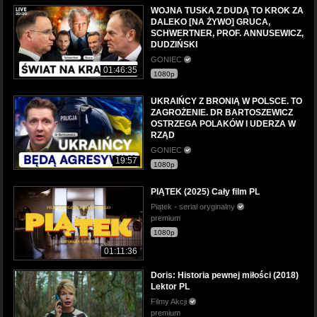
WOJNA TUSKA Z DUDĄ TO KROK ZA
DALEKO [NA ŻYWO] GRUCA,
SCHWERTNER, PROF. ANNUSEWICZ,
DUDZIŃSKI
GONIEC
01:46:35
1080p
UKRAIŃCY Z BRONIĄ W POLSCE. TO
ZAGROŻENIE. DR BARTOSZEWICZ
OSTRZEGA POLAKÓW I UDERZA W
RZĄD
GONIEC
19:57
1080p
PIĄTEK (2025) Cały film PL
Piątek - serial oryginalny
premium
1080p
01:11:36
Doris: Historia pewnej miłości (2018)
Lektor PL
Filmy Akcji
premium