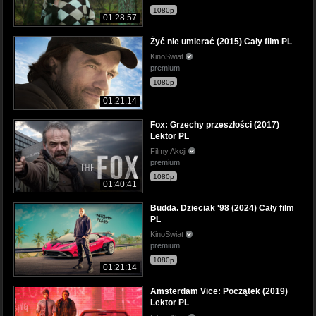
1080p
01:28:57
Żyć nie umierać (2015) Cały film PL
KinoSwiat
premium
1080p
01:21:14
Fox: Grzechy przeszłości (2017)
Lektor PL
Filmy Akcji
premium
1080p
01:40:41
Budda. Dzieciak '98 (2024) Cały film
PL
KinoSwiat
premium
1080p
01:21:14
Amsterdam Vice: Początek (2019)
Lektor PL