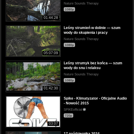
Nature Sounds Therapy
1080p
01:44:28
Leśny strumień w dolinie — szum
wody do skupienia i pracy
Nature Sounds Therapy
1080p
05:07:09
Leśny strumyk bez końca — szum
wody do snu i relaksu
Nature Sounds Therapy
1080p
01:42:30
Spike - Klimatyzator - Oficjalne Audio
- Nowość 2015
SPIKEofficial
720p
03:07
17 października 2024