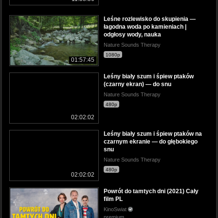
Leśne rozlewisko do skupienia —
łagodna woda po kamieniach |
odgłosy wody, nauka
Nature Sounds Therapy
1080p
01:57:45
Leśny biały szum i śpiew ptaków
(czarny ekran) — do snu
Nature Sounds Therapy
480p
02:02:02
Leśny biały szum i śpiew ptaków na
czarnym ekranie — do głębokiego
snu
Nature Sounds Therapy
480p
02:02:02
Powrót do tamtych dni (2021) Cały
film PL
KinoSwiat
premium