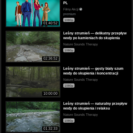
PL
Filmy Akcji
premium
1080p
01:40:52
Leśny strumień — delikatny przepływ
wody po kamieniach do skupienia
Nature Sounds Therapy
1080p
02:36:52
Leśny strumień — gęsty biały szum
wody do skupienia i koncentracji
Nature Sounds Therapy
1080p
10:00:00
Leśny strumień — naturalny przepływ
wody do skupienia i relaksu
Nature Sounds Therapy
1080p
01:32:33