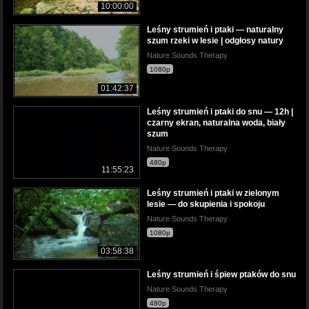
10:00:00
Leśny strumień i ptaki — naturalny
szum rzeki w lesie | odgłosy natury
Nature Sounds Therapy
1080p
01:42:37
Leśny strumień i ptaki do snu — 12h |
czarny ekran, naturalna woda, biały
szum
Nature Sounds Therapy
480p
11:55:23
Leśny strumień i ptaki w zielonym
lesie — do skupienia i spokoju
Nature Sounds Therapy
1080p
03:58:38
Leśny strumień i śpiew ptaków do snu
Nature Sounds Therapy
480p