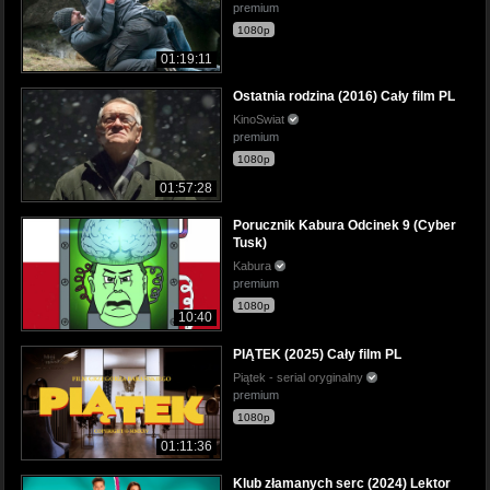
premium
1080p
01:19:11
Ostatnia rodzina (2016) Cały film PL
KinoSwiat
premium
1080p
01:57:28
Porucznik Kabura Odcinek 9 (Cyber
Tusk)
Kabura
premium
1080p
10:40
PIĄTEK (2025) Cały film PL
Piątek - serial oryginalny
premium
1080p
01:11:36
Klub złamanych serc (2024) Lektor