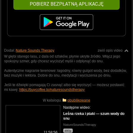
POBIERZ BEZPŁATNĄ APLIKACJĘ
Dodał:
Nature Sounds Therapy
zwiń opis video
W głębi starego lasu, z dala od szlaków, płynie ukryte źródło. Włącz jego
spokojny szmer, gdy chcesz wyciszyć myśli i odpłynąć do snu.
Autentyczne nagranie terenowe: łagodny, równy gulgot wody, bez dodatków,
bez muzyki i lektora. Dobre do snu, medytacji i wyciszenia po dniu.
Jeśli te dźwięki pomagają Ci zasnąć albo się wyciszyć — możesz postawić
mi kawę:
https://buycoffee.to/naturesoundstherapy
W katalogu:
obublikowane
Następne wideo:
Leśna rzeka i ptaki — szum wody do
snu
NatureSoundsTherapy
480p
11:58:56