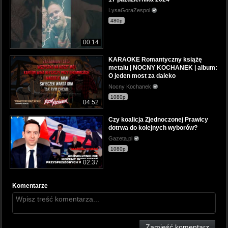
LysaGoraZespol
480p
00:14
KARAOKE Romantyczny książę
metalu | NOCNY KOCHANEK | album:
O jeden most za daleko
Nocny Kochanek
1080p
04:52
Czy koalicja Zjednoczonej Prawicy
dotrwa do kolejnych wyborów?
Gazeta.pl
1080p
02:37
Komentarze
Zamieść komentarz