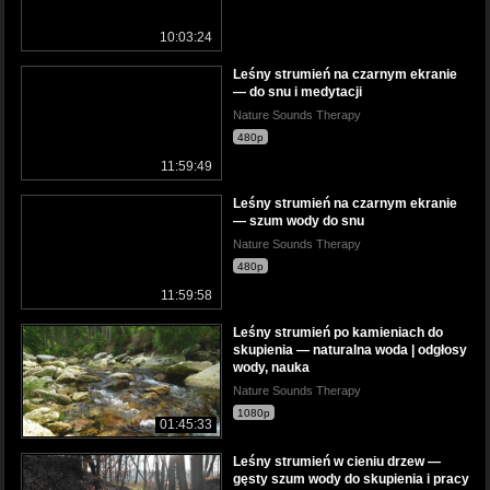
10:03:24
Leśny strumień na czarnym ekranie
— do snu i medytacji
Nature Sounds Therapy
480p
11:59:49
Leśny strumień na czarnym ekranie
— szum wody do snu
Nature Sounds Therapy
480p
11:59:58
Leśny strumień po kamieniach do
skupienia — naturalna woda | odgłosy
wody, nauka
Nature Sounds Therapy
1080p
01:45:33
Leśny strumień w cieniu drzew —
gęsty szum wody do skupienia i pracy