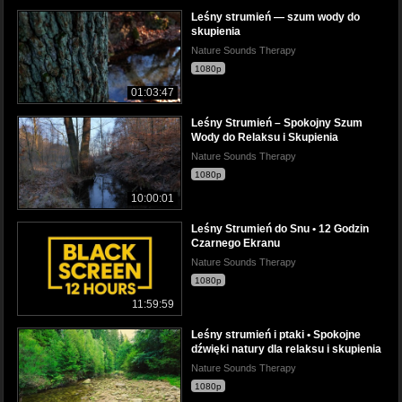
Leśny strumień — szum wody do
skupienia
Nature Sounds Therapy
1080p
01:03:47
Leśny Strumień – Spokojny Szum
Wody do Relaksu i Skupienia
Nature Sounds Therapy
1080p
10:00:01
Leśny Strumień do Snu • 12 Godzin
Czarnego Ekranu
Nature Sounds Therapy
1080p
11:59:59
Leśny strumień i ptaki • Spokojne
dźwięki natury dla relaksu i skupienia
Nature Sounds Therapy
1080p