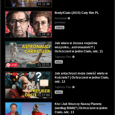
01:11:36
Body/Ciało (2015) Cały film PL
KinoSwiat
premium
1080p
01:28:36
Jak wiara w Jezusa rozjaśnia
wszystko... astronautom?! |
Ochrzczeni w jedno Ciało, odc. 11
Tajemny Plan
480p
01:33:51
Jak antychryst może zwieść wielu w
Kościele? | Ochrzczeni w jedno Ciało,
odc. 12
Tajemny Plan
480p
01:27:00
Kto i Jak Niszczy Naszą Planetę
(według Biblii)? | Ochrzczeni w jedno
Ciało, odc. 13