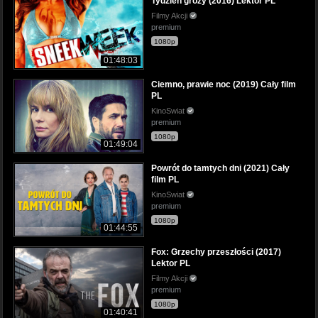
Tydzień grozy (2016) Lektor PL
Filmy Akcji
premium
1080p
01:48:03
Ciemno, prawie noc (2019) Cały film
PL
KinoSwiat
premium
1080p
01:49:04
Powrót do tamtych dni (2021) Cały
film PL
KinoSwiat
premium
1080p
01:44:55
Fox: Grzechy przeszłości (2017)
Lektor PL
Filmy Akcji
premium
1080p
01:40:41