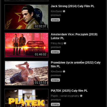
Jack Strong (2014) Cały Film PL
KinoSwiat
premium
1080p
02:02:37
Amsterdam Vice: Początek (2019)
Lektor PL
Filmy Akcji
premium
1080p
01:46:02
Prawdziwe życie aniołów (2022) Cały
film PL
KinoSwiat
premium
1080p
01:15:53
PIĄTEK (2025) Cały film PL
Piątek - serial oryginalny
premium
1080p