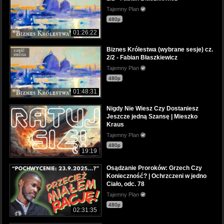
Tajemny Plan
480p
01:26:22
Biznes Królestwa (wybrane sesje) cz.
2/2 - Fabian Błaszkiewicz
Tajemny Plan
480p
01:48:31
Nigdy Nie Wiesz Czy Dostaniesz
Jeszcze jedną Szansę | Mieszko
Kraus
Tajemny Plan
480p
19:19
Osądzanie Proroków: Grzech Czy
Konieczność? | Ochrzczeni w jedno
Ciało, odc. 78
Tajemny Plan
480p
02:31:35