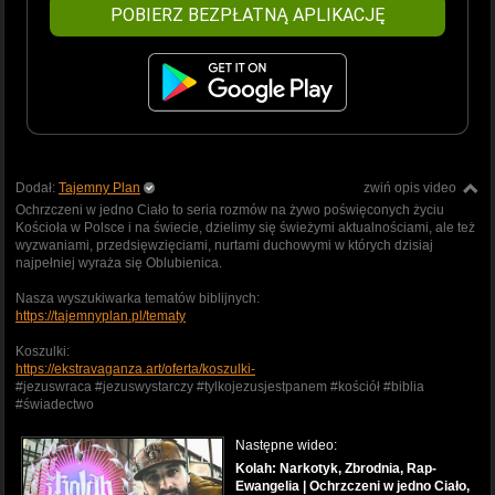
POBIERZ BEZPŁATNĄ APLIKACJĘ
Dodał:
Tajemny Plan
zwiń opis video
Ochrzczeni w jedno Ciało to seria rozmów na żywo poświęconych życiu
Kościoła w Polsce i na świecie, dzielimy się świeżymi aktualnościami, ale też
wyzwaniami, przedsięwzięciami, nurtami duchowymi w których dzisiaj
najpełniej wyraża się Oblubienica.
Nasza wyszukiwarka tematów biblijnych:
https://tajemnyplan.pl/tematy
Koszulki:
https://ekstravaganza.art/oferta/koszulki-
#jezuswraca #jezuswystarczy #tylkojezusjestpanem #kościół #biblia
#świadectwo
Następne wideo:
Kolah: Narkotyk, Zbrodnia, Rap-
Ewangelia | Ochrzczeni w jedno Ciało,