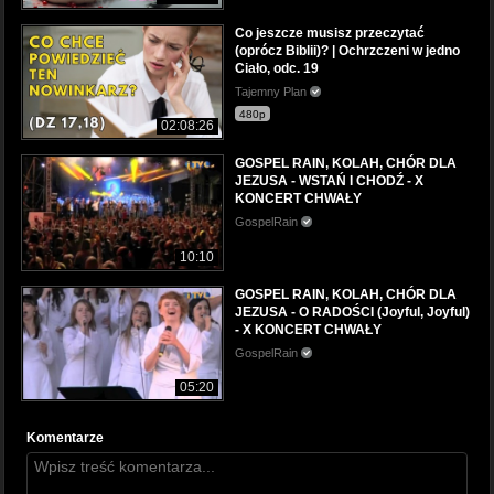
Co jeszcze musisz przeczytać
(oprócz Biblii)? | Ochrzczeni w jedno
Ciało, odc. 19
Tajemny Plan
480p
02:08:26
GOSPEL RAIN, KOLAH, CHÓR DLA
JEZUSA - WSTAŃ I CHODŹ - X
KONCERT CHWAŁY
GospelRain
10:10
GOSPEL RAIN, KOLAH, CHÓR DLA
JEZUSA - O RADOŚCI (Joyful, Joyful)
- X KONCERT CHWAŁY
GospelRain
05:20
Komentarze