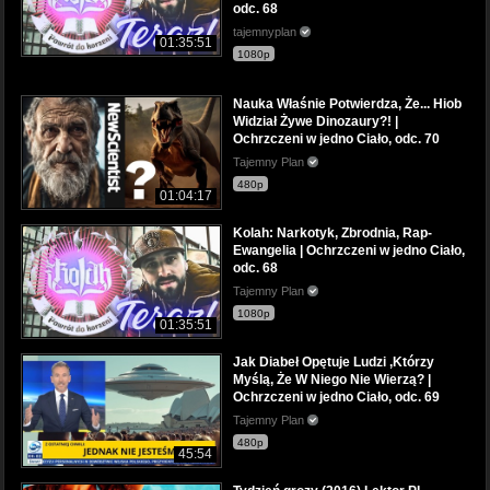
odc. 68
tajemnyplan
01:35:51
1080p
Nauka Właśnie Potwierdza, Że... Hiob
Widział Żywe Dinozaury?! |
Ochrzczeni w jedno Ciało, odc. 70
Tajemny Plan
480p
01:04:17
Kolah: Narkotyk, Zbrodnia, Rap-
Ewangelia | Ochrzczeni w jedno Ciało,
odc. 68
Tajemny Plan
1080p
01:35:51
Jak Diabeł Opętuje Ludzi ,Którzy
Myślą, Że W Niego Nie Wierzą? |
Ochrzczeni w jedno Ciało, odc. 69
Tajemny Plan
480p
45:54