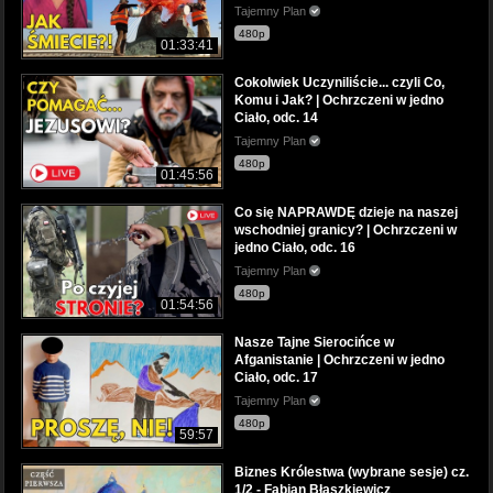
Tajemny Plan
480p
01:33:41
Cokolwiek Uczyniliście... czyli Co,
Komu i Jak? | Ochrzczeni w jedno
Ciało, odc. 14
Tajemny Plan
480p
01:45:56
Co się NAPRAWDĘ dzieje na naszej
wschodniej granicy? | Ochrzczeni w
jedno Ciało, odc. 16
Tajemny Plan
480p
01:54:56
Nasze Tajne Sierocińce w
Afganistanie | Ochrzczeni w jedno
Ciało, odc. 17
Tajemny Plan
480p
59:57
Biznes Królestwa (wybrane sesje) cz.
1/2 - Fabian Błaszkiewicz