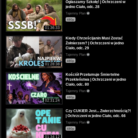
Ogłaszamy Szkołę! | Ochrzczeni w
jedno Ciało, odc. 28
Tajemny Plan
480p
01:36:33
Kiedy Chrześcijanin Musi Zostać
Żołnierzem? | Ochrzczeni w jedno
Ciało, odc. 29
Tajemny Plan
480p
01:28:38
Kościół Przełamuje Śmiertelne
Przekleństwa | Ochrzczeni w jedno
Ciało, odc. 80
Tajemny Plan
480p
02:31:24
Czy CUKIER Jest... Zwierzchnością?!
| Ochrzczeni w jedno Ciało, odc. 66
Tajemny Plan
480p
01:34:12