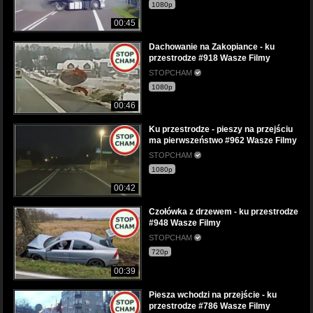
1080p
00:45
Dachowanie na Zakopiance - ku
przestrodze #918 Wasze Filmy
STOPCHAM
1080p
00:46
Ku przestrodze - pieszy na przejściu
ma pierwszeństwo #962 Wasze Filmy
STOPCHAM
1080p
00:42
Czołówka z drzewem - ku przestrodze
#948 Wasze Filmy
STOPCHAM
720p
00:39
Piesza wchodzi na przejście - ku
przestrodze #786 Wasze Filmy