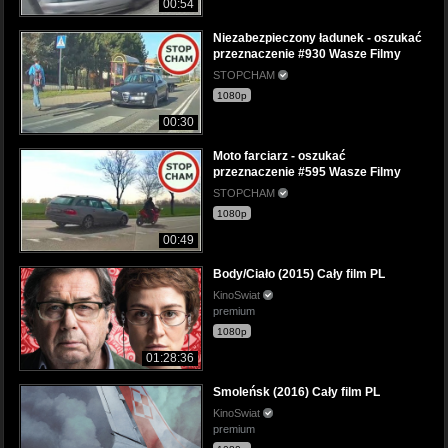
00:54
Niezabezpieczony ładunek - oszukać
przeznaczenie #930 Wasze Filmy
STOPCHAM
1080p
00:30
Moto farciarz - oszukać
przeznaczenie #595 Wasze Filmy
STOPCHAM
1080p
00:49
Body/Ciało (2015) Cały film PL
KinoSwiat
premium
1080p
01:28:36
Smoleńsk (2016) Cały film PL
KinoSwiat
premium