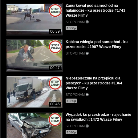
Zanurkował pod samochód na
hulajnodze - ku przestrodze #1743
Wasze Filmy
STOPCHAM
1080p
00:39
Kobieta wbiegła pod samochód - ku
przestrodze #1907 Wasze Filmy
STOPCHAM
00:47
Niebezpiecznie na przejściu dla
pieszych - ku przestrodze #1364
Wasze Filmy
STOPCHAM
1080p
00:46
Wypadek ku przestrodze - najechanie
na światłach #1472 Wasze Filmy
STOPCHAM
1080p