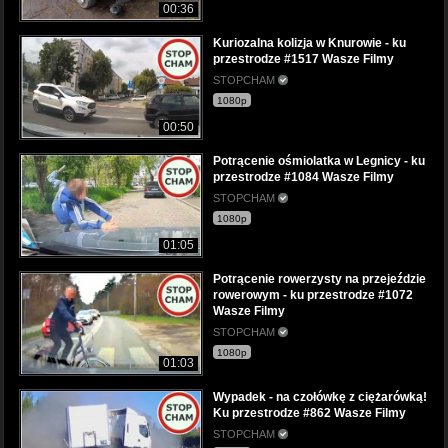
00:36
Kuriozalna kolizja w Knurowie - ku
przestrodze #1517 Wasze Filmy
STOPCHAM
1080p
00:50
Potrącenie ośmiolatka w Legnicy - ku
przestrodze #1084 Wasze Filmy
STOPCHAM
1080p
01:05
Potrącenie rowerzysty na przejeździe
rowerowym - ku przestrodze #1072
Wasze Filmy
STOPCHAM
1080p
01:03
Wypadek - na czołówkę z ciężarówką!
Ku przestrodze #862 Wasze Filmy
STOPCHAM