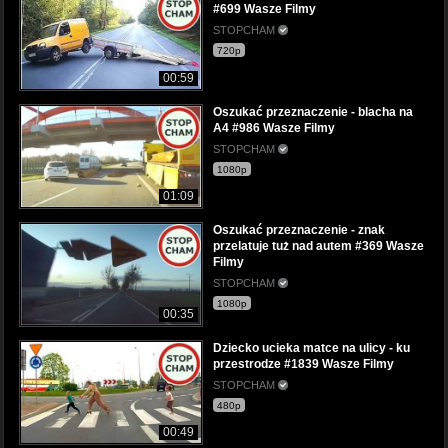
#699 Wasze Filmy
STOPCHAM
720p
00:59
Oszukać przeznaczenie - blacha na
A4 #986 Wasze Filmy
STOPCHAM
1080p
01:09
Oszukać przeznaczenie - znak
przelatuje tuż nad autem #369 Wasze
Filmy
STOPCHAM
1080p
00:35
Dziecko ucieka matce na ulicy - ku
przestrodze #1839 Wasze Filmy
STOPCHAM
480p
00:49