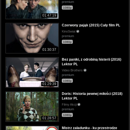
premium
1080p
01:47:19
Czerwony pająk (2015) Cały film PL
KinoSwiat
premium
1080p
01:30:37
Bez paniki, z odrobiną histerii (2016)
Lektor PL
Video Brothers
premium
1080p
01:29:39
Doris: Historia pewnej miłości (2018)
Lektor PL
Filmy Akcji
premium
1080p
01:28:57
Mistrz załadunku - ku przestrodze