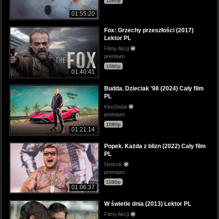
1080p
01:55:20
Fox: Grzechy przeszłości (2017)
Lektor PL
Filmy Akcji
premium
1080p
01:40:41
Budda. Dzieciak '98 (2024) Cały film
PL
KinoSwiat
premium
1080p
01:21:14
Popek. Każda z blizn (2022) Cały film
PL
Netlook
premium
1080p
01:06:37
W świetle dnia (2013) Lektor PL
Filmy Akcji