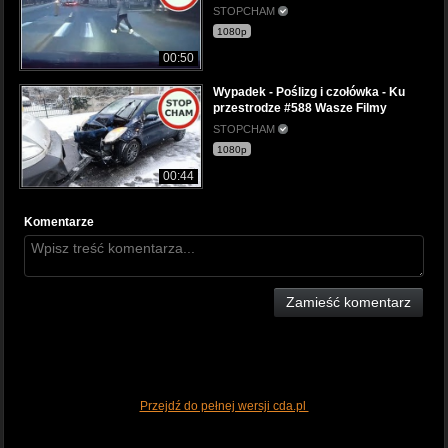
STOPCHAM
1080p
00:50
Wypadek - Poślizg i czołówka - Ku
przestrodze #588 Wasze Filmy
STOPCHAM
1080p
00:44
Komentarze
Zamieść komentarz
Przejdź do pełnej wersji cda.pl