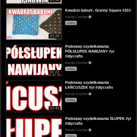
Kwadrat babuni , Granny Square #203
Karola Crochet
1080p
20:28
Podstawy szydełkowania
PÓŁSŁUPEK NAWIJANY #yt
#diycrafts
Karola Crochet
1080p
01:21
Podstawy szydełkowania
ŁAŃCUSZEK #yt #diycrafts
Karola Crochet
1080p
02:41
Podstawy szydełkowania SŁUPEK #yt
#diycrafts
Karola Crochet
1080p