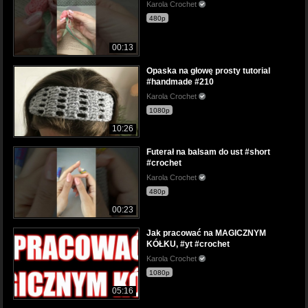
Karola Crochet
480p
00:13
Opaska na głowę prosty tutorial
#handmade #210
Karola Crochet
1080p
10:26
Futerał na balsam do ust #short
#crochet
Karola Crochet
480p
00:23
Jak pracować na MAGICZNYM
KÓŁKU, #yt #crochet
Karola Crochet
1080p
05:16