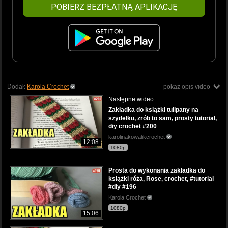
POBIERZ BEZPŁATNĄ APLIKACJĘ
Dodał:
Karola Crochet
pokaż opis video
Następne wideo:
Zakładka do książki tulipany na
szydełku, zrób to sam, prosty tutorial,
diy crochet #200
karolinakowalikcrochet
12:08
1080p
Prosta do wykonania zakładka do
książki róża, Rose, crochet, #tutorial
#diy #196
Karola Crochet
1080p
15:06