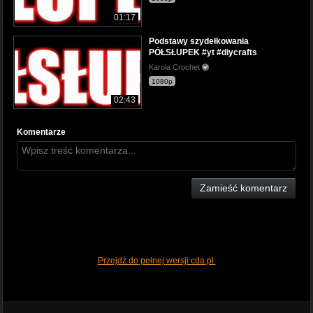
01:17
Podstawy szydełkowania
PÓŁSŁUPEK #yt #diycrafts
Karola Crochet
1080p
02:43
Komentarze
Zamieść komentarz
Przejdź do pełnej wersji cda.pl