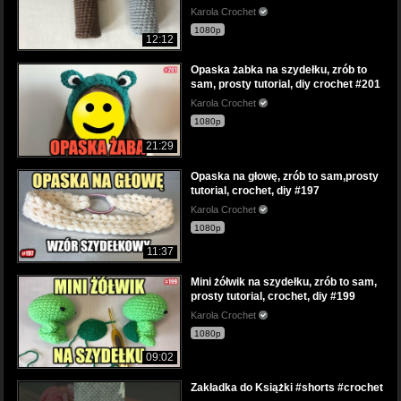
Karola Crochet
1080p
12:12
Opaska żabka na szydełku, zrób to
sam, prosty tutorial, diy crochet #201
Karola Crochet
1080p
21:29
Opaska na głowę, zrób to sam,prosty
tutorial, crochet, diy #197
Karola Crochet
1080p
11:37
Mini żółwik na szydełku, zrób to sam,
prosty tutorial, crochet, diy #199
Karola Crochet
1080p
09:02
Zakładka do Książki #shorts #crochet