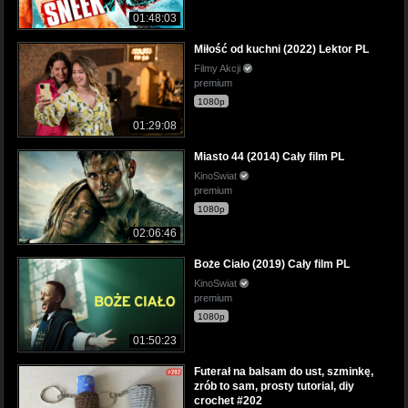
01:48:03
Miłość od kuchni (2022) Lektor PL
Filmy Akcji
premium
1080p
01:29:08
Miasto 44 (2014) Cały film PL
KinoSwiat
premium
1080p
02:06:46
Boże Ciało (2019) Cały film PL
KinoSwiat
premium
1080p
01:50:23
Futerał na balsam do ust, szminkę,
zrób to sam, prosty tutorial, diy
crochet #202