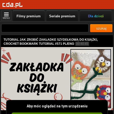
Filmy premium
Seriale premium
Dla dzieci
MENU
szukaj
TUTORIAL JAK ZROBIĆ ZAKŁADKE SZYDEŁKOWĄ DO KSIĄŻKI,
CROCHET BOOKMARK TUTORIAL #571 PL/ENG
00:40:45
Aby móc oglądać na tym urządzeniu