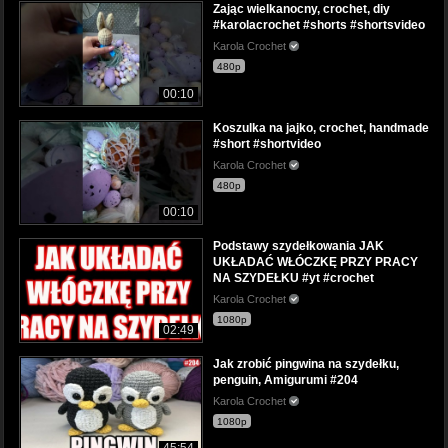
Zając wielkanocny, crochet, diy
#karolacrochet #shorts #shortsvideo
Karola Crochet
480p
00:10
Koszulka na jajko, crochet, handmade
#short #shortvideo
Karola Crochet
480p
00:10
Podstawy szydełkowania JAK
UKŁADAĆ WŁÓCZKĘ PRZY PRACY
NA SZYDEŁKU #yt #crochet
Karola Crochet
1080p
02:49
Jak zrobić pingwina na szydełku,
penguin, Amigurumi #204
Karola Crochet
1080p
45:54