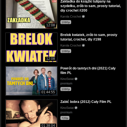
Zakładka do książki tulipany na
szydełku, zrób to sam, prosty tutorial,
diy crochet #200
Karola Crochet
1080p
12:08
Brelok kwiatek, zrób to sam, prosty
tutorial, crochet, diy #198
Karola Crochet
1080p
12:08
Powrót do tamtych dni (2021) Cały
film PL
KinoSwiat
premium
1080p
01:44:55
Zabić bobra (2012) Cały Film PL
KinoSwiat
premium
720p
01:38:04