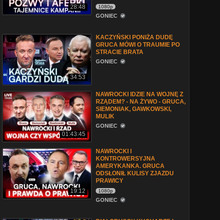
28:48
1080p
GONIEC
KACZYŃSKI PONIŻA DUDĘ
GRUCA MÓWI O TRAUMIE PO
STRACIE BRATA
GONIEC
34:53
NAWROCKI IDZIE NA WOJNĘ Z
RZĄDEM? - NA ŻYWO - GRUCA,
SIEMONIAK, GAWKOWSKI,
MULIK
GONIEC
01:43:45
NAWROCKI I
KONTROWERSYJNA
AMERYKANKA. GRUCA
ODSŁONIŁ KULISY ZJAZDU
PRAWICY
19:12
1080p
GONIEC