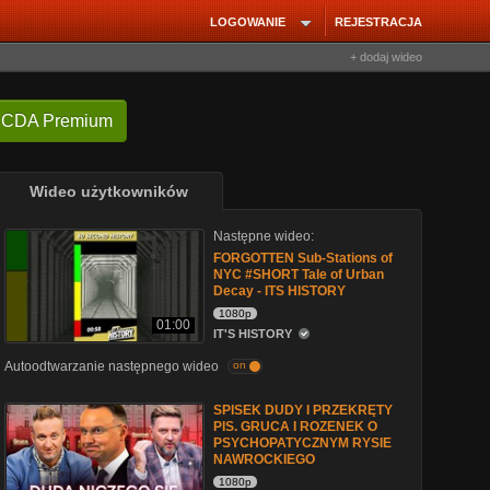
LOGOWANIE
REJESTRACJA
+ dodaj wideo
 CDA Premium
Wideo użytkowników
Następne wideo:
FORGOTTEN Sub-Stations of
NYC #SHORT Tale of Urban
Decay - ITS HISTORY
1080p
01:00
IT'S HISTORY
Autoodtwarzanie następnego wideo
on
SPISEK DUDY I PRZEKRĘTY
PIS. GRUCA I ROZENEK O
PSYCHOPATYCZNYM RYSIE
NAWROCKIEGO
1080p