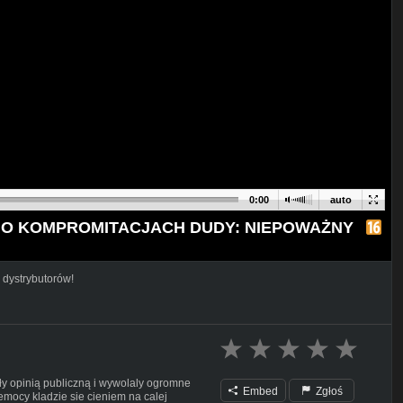
0:00
auto
A O KOMPROMITACJACH DUDY: NIEPOWAŻNY
 dystrybutorów!
y opinią publiczną i wywolaly ogromne
Embed
Zgłoś
emocy kladzie sie cieniem na calej