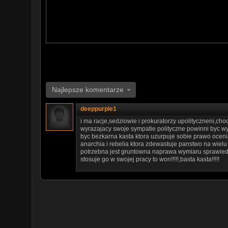
Najlepsze komentarze
deeppurple1
i ma racje,sedziowie i prokuratorzy upolityczneni,cho
wyrazajacy swoje sympatie polityczne powinni byc wy
byc bezkarna kasta ktora uzurpuje sobie prawo oceniani
anarchia i rebelia ktora zdewastuje panstwo na wielu
potrzebna jest gruntowna naprawa wymiaru sprawiedli
stosuje go w swojej pracy to won!!!!!,basta kasta!!!!!