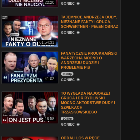
22:20
GONIEC
TAJEMNICE ANDRZEJA DUDY.
NIEZNANE FAKTY l GRUCA,
SCHWERTNER - PEŁEN OBRAZ
GONIEC
01:54:31
FANATYCZNIE PROUKRAIŃSKI
WARZECHA MOCNO O
ANDRZEJU DUDZIE I
PROBLEMIE PiS
1080p
41:02
GONIEC
TO WYGLĄDA NAJGORZEJ
GRUCA I DR RYDLIŃSKI
MOCNO AKTORSTWIE DUDY I
SZPILKACH
TRZASKOWSKIEGO
18:58
1080p
GONIEC
ODDALI LOS W RĘCE