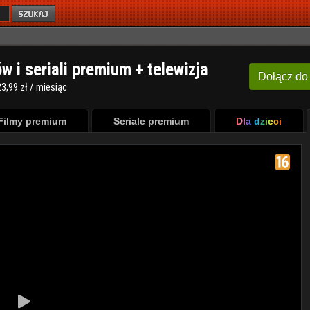
ów i seriali premium + telewizja
Dołącz
do
3,99 zł / miesiąc
Filmy premium
Seriale premium
Dla dzieci