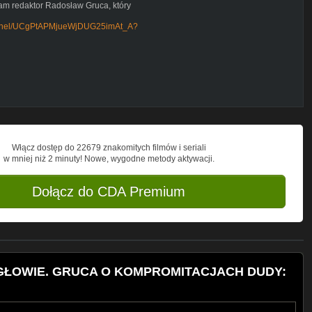
wam redaktor Radosław Gruca, który
hannel/UCgPtAPMjueWjDUG25imAt_A?
ozwijać:
G25imAt_A/join
zobaczysz: newsy, wywiady, sondy uliczne
ew Ziobro wyświetlono 800 tys., a
nad milion razy! To właśnie nasza
ota czy Krzysztofa Rutkowskiego.
zamknięty Radka Grucy i Wojtka Mulika,
, konferencje, relacje na żywo,
Włącz dostęp do 22679 znakomitych filmów i seriali
j!
w mniej niż 2 minuty! Nowe, wygodne metody aktywacji.
ny politycznej. Od Platformy
j antenie regularnie goszczą tacy politycy
wski, Antoni Macierewicz, Krzysztof
Dołącz do CDA Premium
W GŁOWIE. GRUCA O KOMPROMITACJACH DUDY: