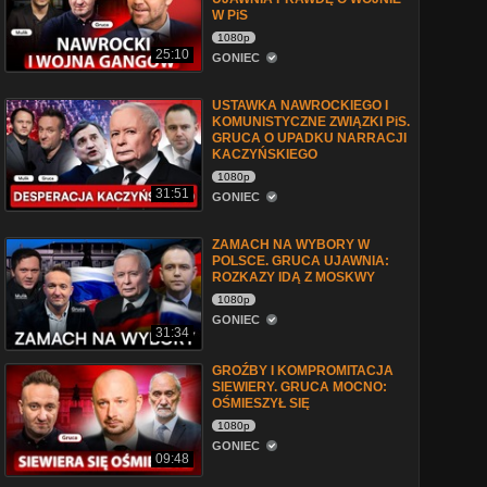
W PiS
1080p
25:10
GONIEC
USTAWKA NAWROCKIEGO I
KOMUNISTYCZNE ZWIĄZKI PiS.
GRUCA O UPADKU NARRACJI
KACZYŃSKIEGO
1080p
31:51
GONIEC
ZAMACH NA WYBORY W
POLSCE. GRUCA UJAWNIA:
ROZKAZY IDĄ Z MOSKWY
1080p
GONIEC
31:34
GROŹBY I KOMPROMITACJA
SIEWIERY. GRUCA MOCNO:
OŚMIESZYŁ SIĘ
1080p
GONIEC
09:48