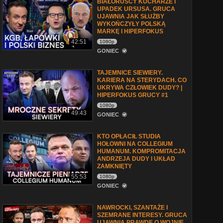
BIAŁORUSCY KUCHARZE I
UPADEK URSUSA. GRUCA
UJAWNIA JAK SŁUŻBY
WYKOŃCZYŁY POLSKĄ
MARKĘ I HIPERFOKUS
42:51
1080p
GONIEC
TAJEMNICE SIEWIERY.
KARIERA NA STERYDACH. CO
UKRYWA CZŁOWIEK DUDY? |
HIPERFOKUS GRUCY #1
1080p
49:43
GONIEC
KTO OPŁACIŁ STUDIA
HOŁOWNI NA COLLEGIUM
HUMANUM. KOMPROMITACJA
ANDRZEJA DUDY l UKŁAD
ZAMKNIĘTY
55:53
1080p
GONIEC
NAWROCKI, SZANTAŻE I
SZEMRANE INTERESY. GRUCA
UJAWNIA PRAWDĘ O WOJNIE