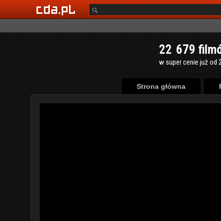
2
2
6
7
9
film
w super cenie już od 2
Strona główna