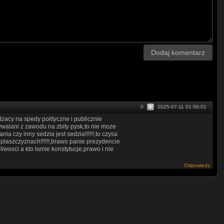
Dodaj komentarz
0
2025-07-11 01:56:01
dzacy na spedy polityczne i publicznie
walani z zawodu na zbity pysk,to nie moze
a czy inny sedzia jest sedzia!!!!!!,to czysa
 plaszczyznach!!!!!!,brawo panie prezydencie
wosci a kto łamie konstytucje,prawo i nie
Odpowiedz