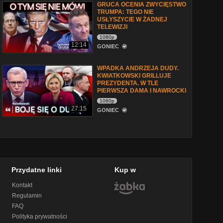
GRUCA OCENIA ZWYCIĘSTWO
TRUMPA: TEGO NIE
USŁYSZYCIE W ŻADNEJ
TELEWIZJI
1080p
12:14
GONIEC
WPADKA ANDRZEJA DUDY.
KWIATKOWSKI GRILLUJE
PREZYDENTA. W TLE
PIERWSZA DAMA I NAWROCKI
1080p
27:15
GONIEC
Przydatne linki
Kup w
Kontakt
Regulamin
FAQ
Polityka prywatności