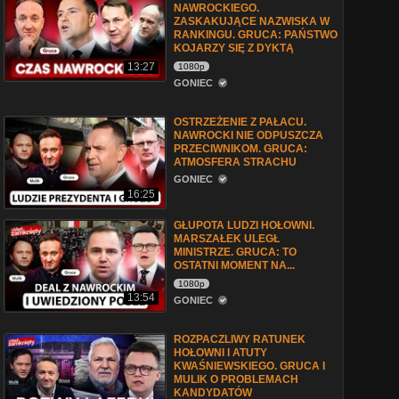
NAWROCKIEGO.
ZASKAKUJĄCE NAZWISKA W
RANKINGU. GRUCA: PAŃSTWO
KOJARZY SIĘ Z DYKTĄ
13:27
1080p
GONIEC
OSTRZEŻENIE Z PAŁACU.
NAWROCKI NIE ODPUSZCZA
PRZECIWNIKOM. GRUCA:
ATMOSFERA STRACHU
GONIEC
16:25
GŁUPOTA LUDZI HOŁOWNI.
MARSZAŁEK ULEGŁ
MINISTRZE. GRUCA: TO
OSTATNI MOMENT NA...
1080p
13:54
GONIEC
ROZPACZLIWY RATUNEK
HOŁOWNI I ATUTY
KWAŚNIEWSKIEGO. GRUCA I
MULIK O PROBLEMACH
KANDYDATÓW