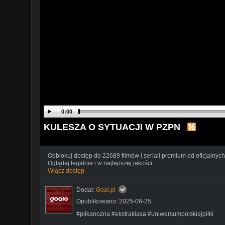
0:00
KULESZA O SYTUACJI W PZPN
Odblokuj dostęp do 22689 filmów i seriali premium od oficjalnych
Oglądaj legalnie i w najlepszej jakości.
Włącz dostęp
Dodał:
Goal.pl
Opublikowano: 2025-06-25
#piłkanożna #ekstraklasa #uniwersumpolskiejpiłki