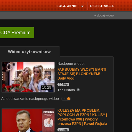
LOGOWANIE
REJESTRACJA
+ dodaj wideo
 CDA Premium
Wideo użytkowników
Następne wideo:
FARBUJEMY WŁOSY! BARTI
STAJE SIĘ BLONDYNEM!
Daily Vlog
1080p
10:29
The Sisters
Autoodtwarzanie następnego wideo
on
KULESZA MA PROBLEM.
POPŁOCH W PZPN? KULISY |
Przemowa #98 | Wybory
prezesa PZPN | Paweł Wojtala
1080p