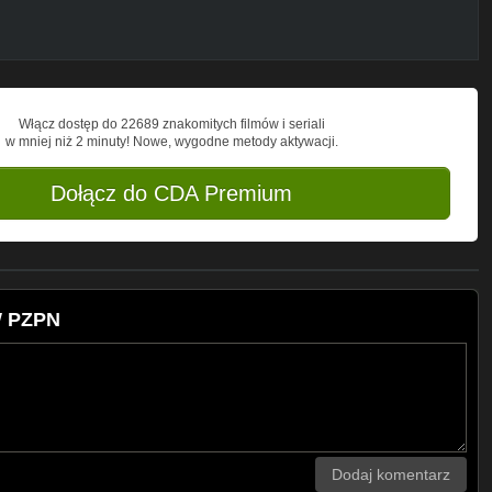
Włącz dostęp do 22689 znakomitych filmów i seriali
w mniej niż 2 minuty! Nowe, wygodne metody aktywacji.
Dołącz do CDA Premium
W PZPN
Dodaj komentarz