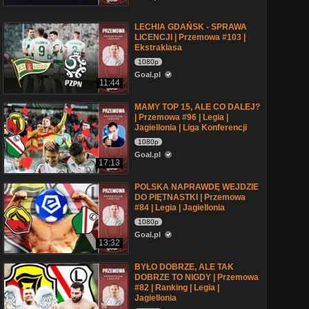
LECHIA GDAŃSK - SPRAWA
LICENCJI | Przemowa #103 |
Ekstraklasa
1080p
Goal.pl
11:44
MAMY TOP 15, ALE CO DALEJ?
| Przemowa #96 | Legia |
Jagiellonia | Liga Konferencji
1080p
Goal.pl
17:13
POLSKA NAPRAWDĘ WEJDZIE
DO PIĘTNASTKI | Przemowa
#84 | Legia | Jagiellonia
1080p
Goal.pl
13:32
BYŁO DOBRZE, ALE TAK
DOBRZE TO NIGDY | Przemowa
#82 | Ranking | Legia |
Jagiellonia