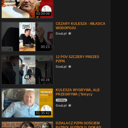
03:09:09
CEZARY KULESZA - WŁADCA
WODOPOJU
Goal.pl
00:23
12 POV SZCZERY PREZES
PZPN
Goal.pl
00:28
KULESZA WYGRYWA, ALE
PRZEGRYWA | Tetrycy
1080p
Goal.pl
01:35:42
DZIAŁACZ PZPN GOŚCIEM
FUTBOL FUTBOLU. DOKĄD