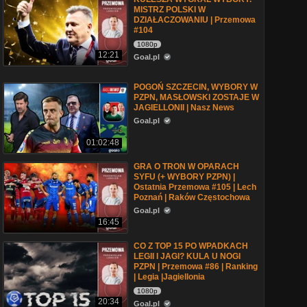
MISTRZ POLSKI W
DZIAŁACZOWANIU | Przemowa
#104
1080p
12:21
Goal.pl
POGOŃ SZCZECIN, WYBORY W
PZPN, MASŁOWSKI ZOSTAJE W
JAGIELLONII | Nasz News
Goal.pl
01:02:48
GRA O TRON W OPARACH
SYFU (+ WYBORY PZPN) |
Ostatnia Przemowa #105 | Lech
Poznań | Raków Częstochowa
Goal.pl
16:45
CO Z TOP 15 PO WPADKACH
LEGII I JAGI? KULA U NOGI
PZPN | Przemowa #86 | Ranking
| Legia |Jagiellonia
1080p
20:34
Goal.pl