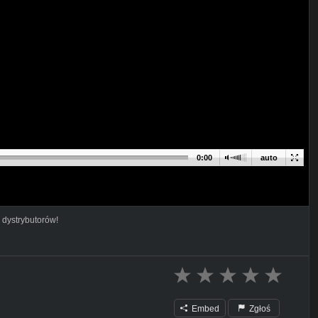
0:00
auto
 dystrybutorów!
Embed
Zgłoś