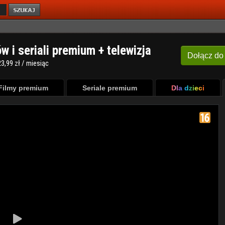
ów i seriali premium + telewizja
Dołącz
do
3,99 zł / miesiąc
Filmy premium
Seriale premium
Dla dzieci