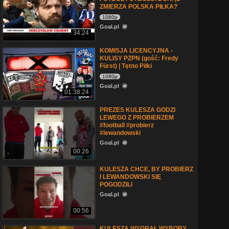
ZMIERZA POLSKA PIŁKA?
1080p
Goal.pl
34:24
KOMISJA LICENCYJNA -
KULISY PZPN (gość: Fredy
Fürst) | Tętno Piłki
1080p
Goal.pl
01:38:24
PREZES KULESZA GODZI
LEWEGO Z PROBIERZEM
#football #probierz
#lewandowski
Goal.pl
00:26
KULESZA CHCE, BY PROBIERZ
I LEWANDOWSKI SIĘ
POGODZILI
Goal.pl
00:56
KULESZA WYGRAŁ WYBORY.