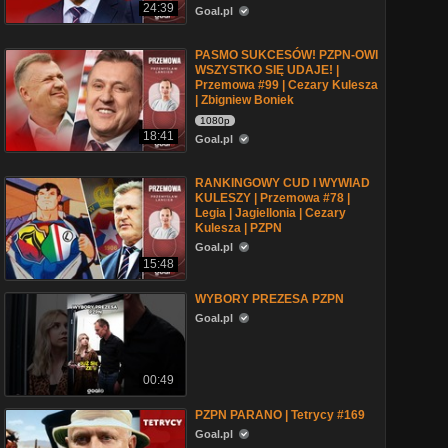
24:39
Goal.pl
PASMO SUKCESÓW! PZPN-OWI
WSZYSTKO SIĘ UDAJE! |
Przemowa #99 | Cezary Kulesza
| Zbigniew Boniek
1080p
18:41
Goal.pl
RANKINGOWY CUD I WYWIAD
KULESZY | Przemowa #78 |
Legia | Jagiellonia | Cezary
Kulesza | PZPN
Goal.pl
15:48
WYBORY PREZESA PZPN
Goal.pl
00:49
PZPN PARANO | Tetrycy #169
Goal.pl