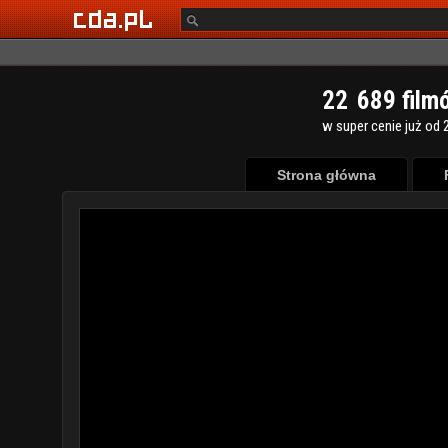
2
2
6
8
9
film
w super cenie już od 2
Strona główna