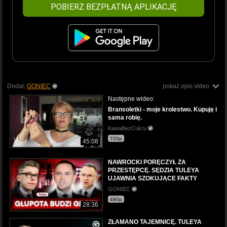
POBIERZ BEZPŁATNĄ APLIKACJĘ
Dodał:
GONIEC
pokaż opis video
Następne wideo:
Bransoletki - moje krolestwo. Kupuję i
sama robię.
KawaBezCukru
720p
45:08
NAWROCKI PORĘCZYŁ ZA
PRZESTĘPCĘ. SĘDZIA TULEYA
UJAWNIA SZOKUJĄCE FAKTY
GONIEC
480p
28:36
ZŁAMANO TAJEMNICĘ. TULEYA