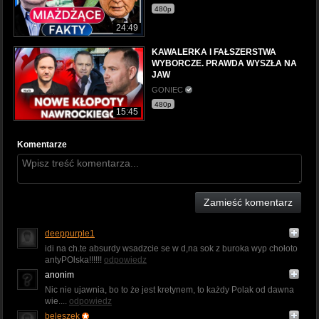
480p
24:49
KAWALERKA I FAŁSZERSTWA
WYBORCZE. PRAWDA WYSZŁA NA
JAW
GONIEC
480p
15:45
Komentarze
Zamieść komentarz
deeppurple1
idi na ch.te absurdy wsadzcie se w d,na sok z buroka wyp chołoto
antyPOlska!!!!!!
odpowiedz
anonim
Nic nie ujawnia, bo to że jest kretynem, to każdy Polak od dawna
wie....
odpowiedz
beleszek