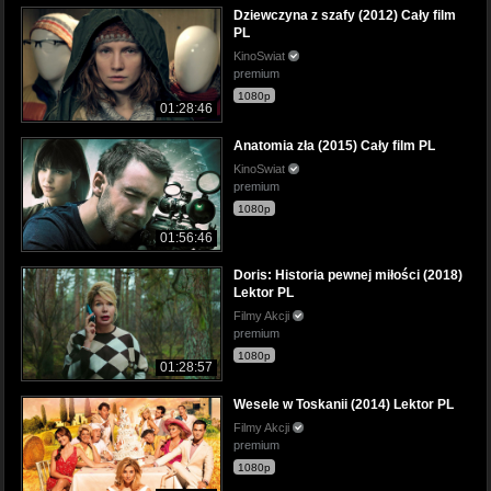
Dziewczyna z szafy (2012) Cały film
PL
KinoSwiat
premium
1080p
01:28:46
Anatomia zła (2015) Cały film PL
KinoSwiat
premium
1080p
01:56:46
Doris: Historia pewnej miłości (2018)
Lektor PL
Filmy Akcji
premium
1080p
01:28:57
Wesele w Toskanii (2014) Lektor PL
Filmy Akcji
premium
1080p