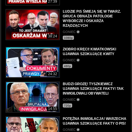
27:39
LUDZIE PiS ŚMIEJĄ SIĘ W TWARZ.
GRUCA OBNAŻA PATOLOGIE
WYBORCZE I OSKARŻA
RZĄDZĄCYCH
GONIEC
38:24
1080p
ZIOBRO KRĘCI! KWIATKOWSKI
UJAWNIA SZOKUJĄCE KWITY
GONIEC
480p
24:32
BUDZI GROZĘ! TYSZKIEWICZ
UJAWNIA SZOKUJĄCE FAKTY! TAK
INWIGILOWALI OBYWATELI
GONIEC
720p
14:55
POTĘŻNA INWIGILACJA! WARZECHA
UJAWNIA SZOKUJĄCE FAKTY O PIS!
GONIEC