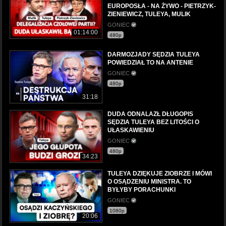
EUROPOSŁA - NA ŻYWO - PIETRZYK-
ZIENIEWICZ, TULEYA, MULIK
GONIEC
01:14:00
480p
DARMOZJADY SĘDZIA TULEYA
POWIEDZIAŁ TO NA ANTENIE
GONIEC
480p
31:18
DUDA ODNALAZŁ DŁUGOPIS
SĘDZIA TULEYA BEZ LITOŚCI O
UŁASKAWIENIU
GONIEC
480p
34:23
TULEYA DZIĘKUJE ZIOBRZE I MÓWI
O OSĄDZENIU MINISTRA. TO
BYŁYBY PORACHUNKI
GONIEC
1080p
20:06