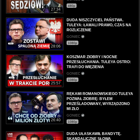
480p
27:34
DUDA NISZCZYCIEL PAŃSTWA.
TULEYA: ŁAMALI PRAWO, CZAS NA
ROZLICZENIE
GONIEC
1080p
28:06
KOSZMAR ZIOBRY I NOCNE
PRZESŁUCHANIA. TULEYA OSTRO:
TRAFI DO WIĘZIENIA
GONIEC
1080p
25:57
RĘKAMI ROMANOWSKIEGO TULEYA
POZWAŁ ZIOBRĘ: BYŁEM
PRZEŚLADOWANY, WYRZĄDZONO
MI ZŁO
GONIEC
26:40
1080p
DUDA UŁASKAWIŁ BANDYTĘ.
SKANDALICZNE SŁOWA