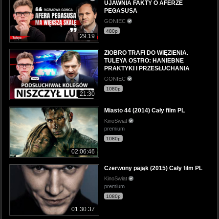
UJAWNIA FAKTY O AFERZE
PEGASUSA
GONIEC
480p
29:19
ZIOBRO TRAFI DO WIĘZIENIA.
TULEYA OSTRO: HANIEBNE
PRAKTYKI I PRZESŁUCHANIA
GONIEC
1080p
21:30
Miasto 44 (2014) Cały film PL
KinoSwiat
premium
1080p
02:06:46
Czerwony pająk (2015) Cały film PL
KinoSwiat
premium
1080p
01:30:37