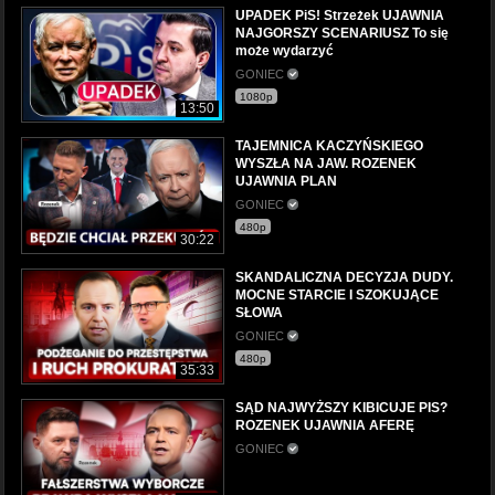
UPADEK PiS! Strzeżek UJAWNIA
NAJGORSZY SCENARIUSZ To się
może wydarzyć
GONIEC
1080p
13:50
TAJEMNICA KACZYŃSKIEGO
WYSZŁA NA JAW. ROZENEK
UJAWNIA PLAN
GONIEC
480p
30:22
SKANDALICZNA DECYZJA DUDY.
MOCNE STARCIE I SZOKUJĄCE
SŁOWA
GONIEC
480p
35:33
SĄD NAJWYŻSZY KIBICUJE PIS?
ROZENEK UJAWNIA AFERĘ
GONIEC