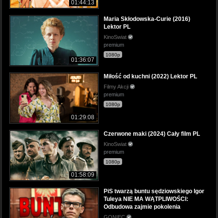
01:44:13
Maria Skłodowska-Curie (2016)
Lektor PL
KinoSwiat
premium
1080p
01:36:07
Miłość od kuchni (2022) Lektor PL
Filmy Akcji
premium
1080p
01:29:08
Czerwone maki (2024) Cały film PL
KinoSwiat
premium
1080p
01:58:09
PiS twarzą buntu sędziowskiego Igor
Tuleya NIE MA WĄTPLIWOŚCI:
Odbudowa zajmie pokolenia
GONIEC