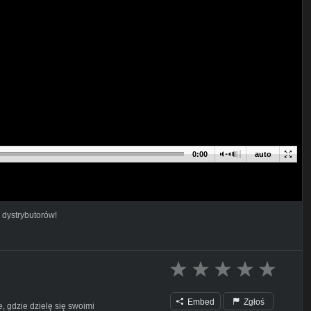
0:00
auto
 dystrybutorów!
Embed
Zgłoś
 gdzie dzielę się swoimi