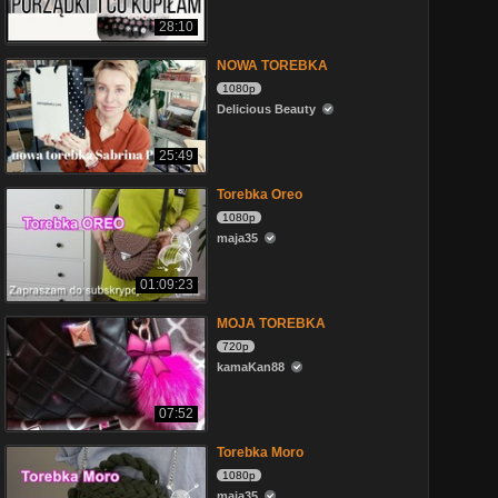
28:10
NOWA TOREBKA
1080p
Delicious Beauty
25:49
Torebka Oreo
1080p
maja35
01:09:23
MOJA TOREBKA
720p
kamaKan88
07:52
Torebka Moro
1080p
maja35