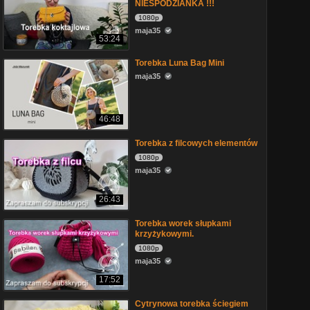
NIESPODZIANKA !!!
1080p
maja35
53:24
Torebka Luna Bag Mini
maja35
46:48
Torebka z filcowych elementów
1080p
maja35
26:43
Torebka worek słupkami
krzyżykowymi.
1080p
maja35
17:52
Cytrynowa torebka ściegiem