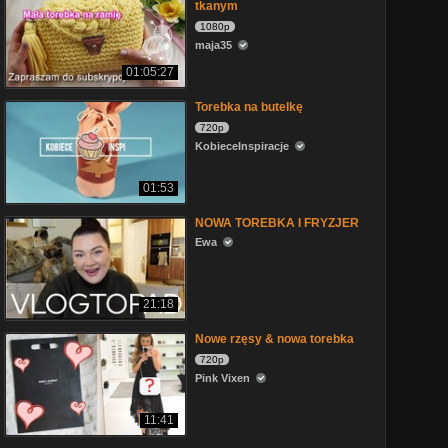
tkanym
1080p
maja35
01:05:27
Torebka na butelkę
720p
KobieceInspiracje
01:53
NOWA TOREBKA I FRYZJER
Ewa
21:18
Nowe rzęsy & nowa torebka
720p
Pink Vixen
11:41