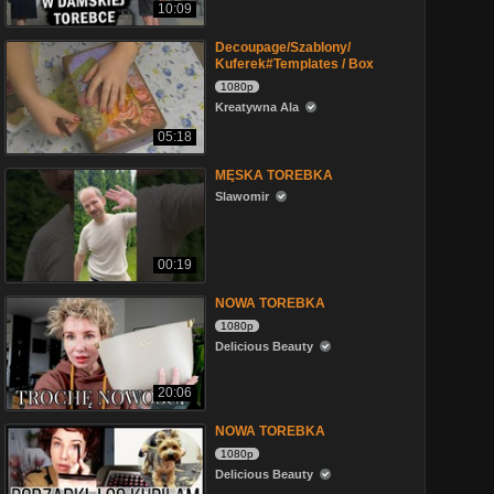
10:09
Decoupage/Szablony/
Kuferek#Templates / Box
1080p
Kreatywna Ala
05:18
MĘSKA TOREBKA
Slawomir
00:19
NOWA TOREBKA
1080p
Delicious Beauty
20:06
NOWA TOREBKA
1080p
Delicious Beauty