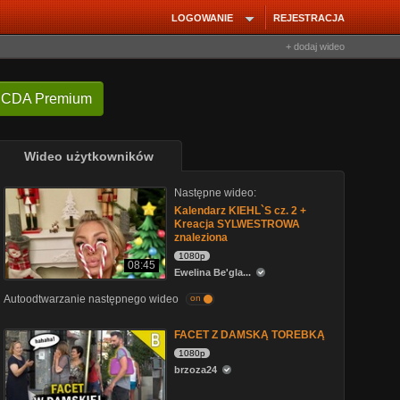
LOGOWANIE
REJESTRACJA
+ dodaj wideo
 CDA Premium
Wideo użytkowników
Następne wideo:
Kalendarz KIEHL`S cz. 2 +
Kreacja SYLWESTROWA
znaleziona
1080p
08:45
Ewelina Be'gla...
Autoodtwarzanie następnego wideo
on
FACET Z DAMSKĄ TOREBKĄ
1080p
brzoza24