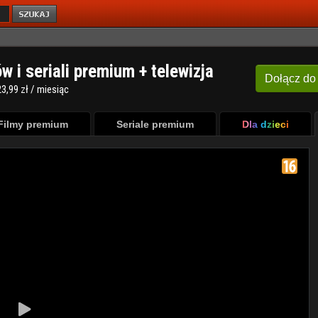
ów i seriali premium + telewizja
Dołącz
do
3,99 zł / miesiąc
Filmy premium
Seriale premium
Dla dzieci