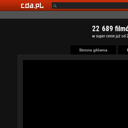
2
2
6
8
9
film
w super cenie już od 2
Strona główna