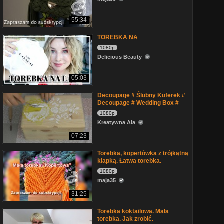
55:34
TOREBKA NA
1080p
Delicious Beauty
05:03
Decoupage # Ślubny Kuferek #
Decoupage # Wedding Box #
1080p
Kreatywna Ala
07:23
Torebka, kopertówka z trójkątną
klapką. Łatwa torebka.
1080p
maja35
31:25
Torebka koktailowa. Mała
torebka. Jak zrobić.