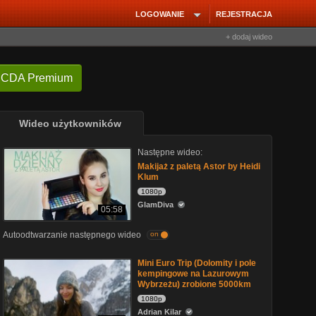
LOGOWANIE
REJESTRACJA
+ dodaj wideo
 CDA Premium
Wideo użytkowników
Następne wideo:
Makijaż z paletą Astor by Heidi
Klum
1080p
GlamDiva
05:58
Autoodtwarzanie następnego wideo
on
Mini Euro Trip (Dolomity i pole
kempingowe na Lazurowym
Wybrzeżu) zrobione 5000km
1080p
Adrian Kilar