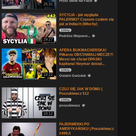
Przez Świat Na Fazie
25:31
SYCYLIA - jak wygląda
PALERMO? Czasem czułem się
jak w Indiach (Włochy)
1080p
Podróże Wojowni...
29:27
AFERA BUKMACHERSKA!
Piłkarze OBSTAWIALI MECZE?!
Messi nie chciał OPASKI
kapitana! Neymar dostał...
1080p
10:22
Ostatni Gwizdek
CZUJ SIĘ JAK W DOMU |
Poszukiwacz 512
1080p
poszukiwacz
10:12
FAJERWERKI PO
AMERYKAŃSKU | Poszukiwacz
#499,5