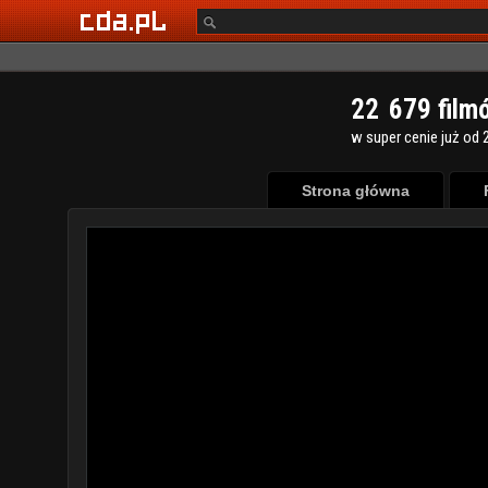
2
2
6
7
9
film
w super cenie już od 2
Strona główna