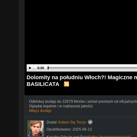
0:00
Dolomity na południu Włoch?! Magiczne mi
BASILICATA
Odblokuj dostęp do 22679 filmów i seriali premium od oficjalnych
Oglądaj legalnie i w najlepszej jakości.
Włącz dostęp
Dodał:
Kołem Się Toczy
Opublikowano: 2025-06-12
Książka Góry to jest Świat
https://gorytojestswiat.pl/