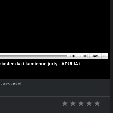
0:00
auto
asteczka i kamienne jurty - APULIA i
 dystrybutorów!