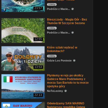
1080p
23:57
Podróże z Macie...
Bieszczady - Magia Gór - Bez
Tłumów W Szczycie Sezonu
1080p
Podróże z Macie...
12:55
Które szlaki wybrać w
Dolomitach?
1080p
Gdzie Los Poniesie
13:53
Płyniemy w rejs po okolicy
Gabicce Mare Podziwiamy z
morza San Bartolo to tu morze
spotyka góry
NoToLecimy
22:13
Odwiedzamy SAN MARINO
Najstarsza republika świata