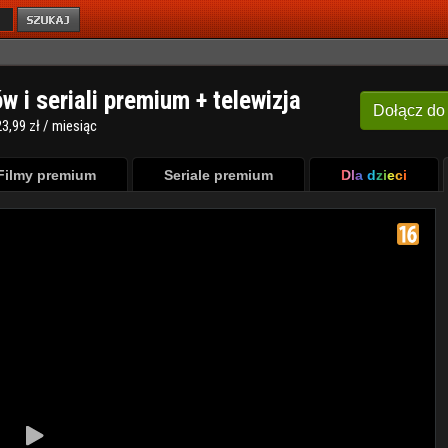
ów i seriali premium + telewizja
Dołącz
do
3,99 zł / miesiąc
Filmy premium
Seriale premium
Dla dzieci