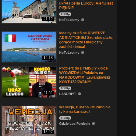
ukryta perła Europy! Ale tu jest
PIĘKNIE
1080p
41:12
NoToLecimy
Idealny dzień na RIWIERZE
ADRIATYCKIEJ Szerokie plaże,
gorące morze i magiczny
zachód słońca!
NoToLecimy
19:18
Probierz do DYMISJI? kibice
WYGWIZDALI Polaków na
NARODOWYM! Lewandowski
KONTUZJOWANY!
1080p
11:01
LANDRIYT
Wenecja, Burano i Murano nie
tylko na karnawał
1080p
Gdzie Los Poniesie
18:07