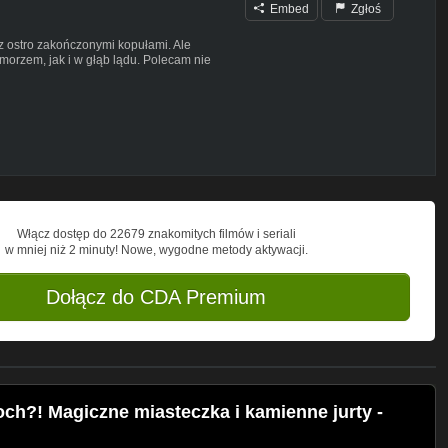
Embed
Zgłoś
z ostro zakończonymi kopułami. Ale
morzem, jak i w głąb lądu. Polecam nie
onadto zwiedzimy sobie jeszcze sąsiedni
i ceniących górskie widoki, ale też ciszę i
, różnią się diametralnie i warto rozważyć
 Włoszech, także o Basilicatę właśnie.
Włącz dostęp do 22679 znakomitych filmów i seriali
w mniej niż 2 minuty! Nowe, wygodne metody aktywacji.
Dołącz do CDA Premium
ch?! Magiczne miasteczka i kamienne jurty -
etrosa