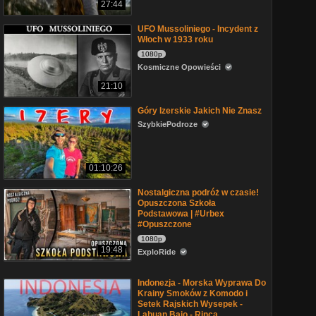
27:44
UFO Mussoliniego - Incydent z
Włoch w 1933 roku
1080p
Kosmiczne Opowieści
21:10
Góry Izerskie Jakich Nie Znasz
SzybkiePodroze
01:10:26
Nostalgiczna podróż w czasie!
Opuszczona Szkoła
Podstawowa | #Urbex
#Opuszczone
1080p
19:48
ExploRide
Indonezja - Morska Wyprawa Do
Krainy Smoków z Komodo i
Setek Rajskich Wysepek -
Labuan Bajo - Rinca