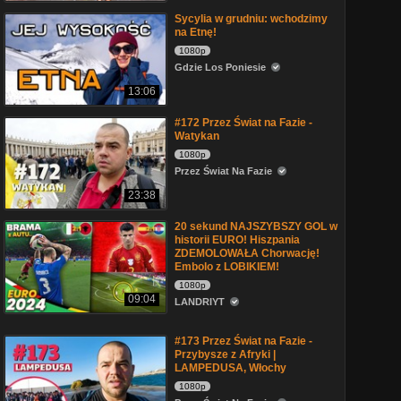
Sycylia w grudniu: wchodzimy
na Etnę!
1080p
Gdzie Los Poniesie
13:06
#172 Przez Świat na Fazie -
Watykan
1080p
Przez Świat Na Fazie
23:38
20 sekund NAJSZYBSZY GOL w
historii EURO! Hiszpania
ZDEMOLOWAŁA Chorwację!
Embolo z LOBIKIEM!
1080p
09:04
LANDRIYT
#173 Przez Świat na Fazie -
Przybysze z Afryki |
LAMPEDUSA, Włochy
1080p