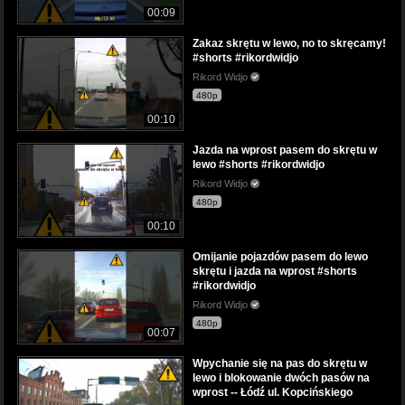
00:09
Zakaz skrętu w lewo, no to skręcamy!
#shorts #rikordwidjo
Rikord Widjo
480p
00:10
Jazda na wprost pasem do skrętu w
lewo #shorts #rikordwidjo
Rikord Widjo
480p
00:10
Omijanie pojazdów pasem do lewo
skrętu i jazda na wprost #shorts
#rikordwidjo
Rikord Widjo
480p
00:07
Wpychanie się na pas do skrętu w
lewo i blokowanie dwóch pasów na
wprost -- Łódź ul. Kopcińskiego