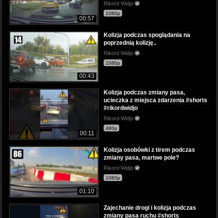
Rikord Widjo
1080p
00:57
Kolizja podczas spoglądania na
poprzednią kolizję..
Rikord Widjo
1080p
00:43
Kolizja podczas zmiany pasa,
ucieczka z miejsca zdarzenia #shorts
#rikordwidjo
Rikord Widjo
480p
00:11
Kolizja osobówki z tirem podczas
zmiany pasa, martwe pole?
Rikord Widjo
1080p
01:10
Zajechanie drogi i kolizja podczas
zmiany pasa ruchu #shorts