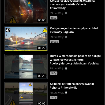
Kolizja na skrzyżowaniu, wjazd na
czerwonym świetle #shorts
#rikordwidjo
Rikord Widjo
480p
00:06
Kolizja - najechanie na tył przez błąd
kierowcy Jaguara
Rikord Widjo
1080p
01:22
Burak w Mercedesie pasem do skrętu
w lewo na wprost #shorts
#polscykierowcy #dashcam #polska
Rikord Widjo
480p
00:29
Ścinanie skrętu na skrzyżowaniu
#shorts #rikordwidjo
Rikord Widjo
480p
00:06