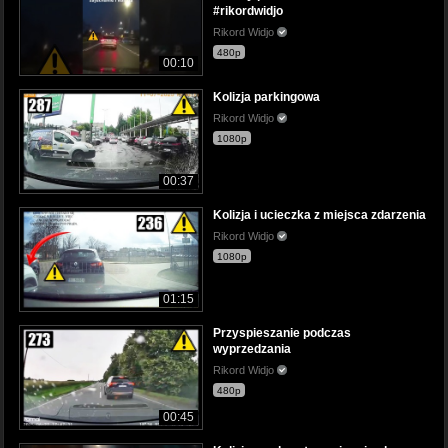
#rikordwidjo
Rikord Widjo
480p
00:10
Kolizja parkingowa
Rikord Widjo
1080p
00:37
Kolizja i ucieczka z miejsca zdarzenia
Rikord Widjo
1080p
01:15
Przyspieszanie podczas
wyprzedzania
Rikord Widjo
480p
00:45