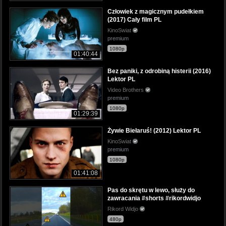
Człowiek z magicznym pudełkiem
(2017) Cały film PL
KinoSwiat
premium
1080p
01:40:44
Bez paniki, z odrobiną histerii (2016)
Lektor PL
Video Brothers
premium
1080p
01:29:39
Żywie Biełaruś! (2012) Lektor PL
KinoSwiat
premium
1080p
01:41:08
Pas do skrętu w lewo, służy do
zawracania #shorts #rikordwidjo
Rikord Widjo
480p