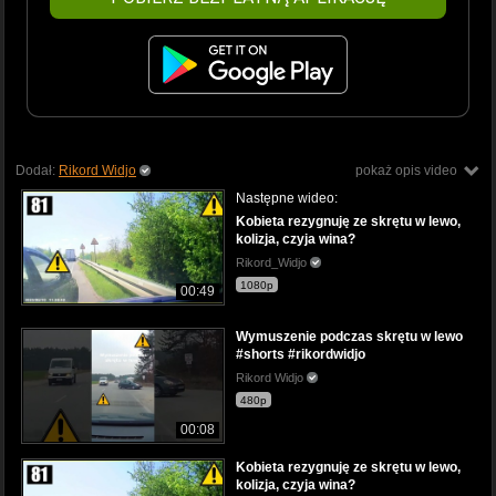
Dodał:
Rikord Widjo
pokaż opis video
Następne wideo:
Kobieta rezygnuję ze skrętu w lewo,
kolizja, czyja wina?
Rikord_Widjo
1080p
00:49
Wymuszenie podczas skrętu w lewo
#shorts #rikordwidjo
Rikord Widjo
480p
00:08
Kobieta rezygnuję ze skrętu w lewo,
kolizja, czyja wina?