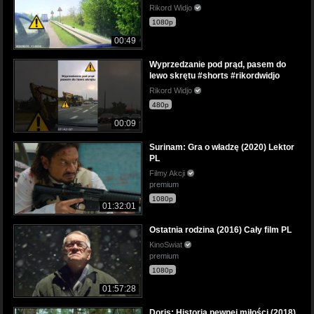
Rikord Widjo
1080p
00:49
Wyprzedzanie pod prąd, pasem do
lewo skrętu #shorts #rikordwidjo
Rikord Widjo
480p
00:09
Surinam: Gra o władzę (2020) Lektor
PL
Filmy Akcji
premium
1080p
01:32:01
Ostatnia rodzina (2016) Cały film PL
KinoSwiat
premium
1080p
01:57:28
Doris: Historia pewnej miłości (2018)