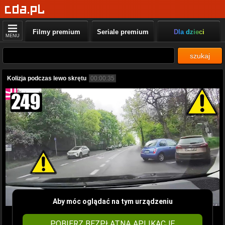
Filmy premium
Seriale premium
Dla dzieci
MENU
szukaj
Kolizja podczas lewo skrętu
00:00:35
Aby móc oglądać na tym urządzeniu
POBIERZ BEZPŁATNĄ APLIKACJĘ