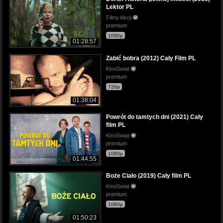
Lektor PL
Filmy Akcji
premium
1080p
01:28:57
Zabić bobra (2012) Cały Film PL
KinoSwiat
premium
720p
01:38:04
Powrót do tamtych dni (2021) Cały
film PL
KinoSwiat
premium
1080p
01:44:55
Boże Ciało (2019) Cały film PL
KinoSwiat
premium
1080p
01:50:23