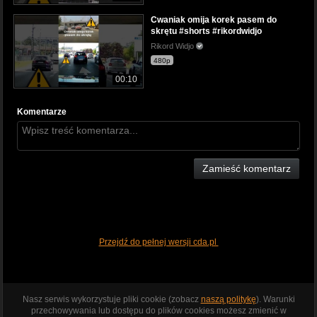
Cwaniak omija korek pasem do
skrętu #shorts #rikordwidjo
Rikord Widjo
480p
00:10
Komentarze
Zamieść komentarz
Przejdź do pełnej wersji cda.pl
Nasz serwis wykorzystuje pliki cookie (zobacz
naszą politykę
). Warunki
przechowywania lub dostępu do plików cookies możesz zmienić w