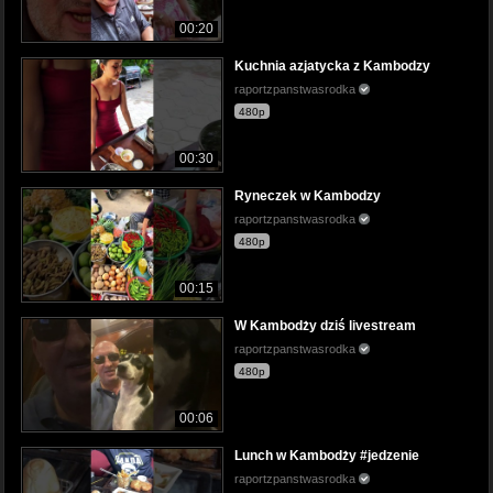
00:20
Kuchnia azjatycka z Kambodzy
raportzpanstwasrodka
480p
00:30
Ryneczek w Kambodzy
raportzpanstwasrodka
480p
00:15
W Kambodży dziś livestream
raportzpanstwasrodka
480p
00:06
Lunch w Kambodży #jedzenie
raportzpanstwasrodka