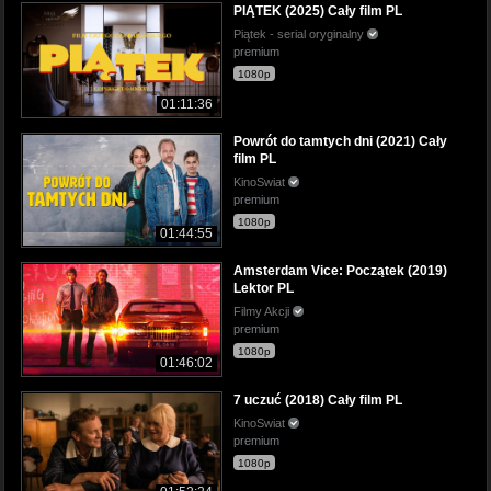
PIĄTEK (2025) Cały film PL
Piątek - serial oryginalny
premium
1080p
01:11:36
Powrót do tamtych dni (2021) Cały
film PL
KinoSwiat
premium
1080p
01:44:55
Amsterdam Vice: Początek (2019)
Lektor PL
Filmy Akcji
premium
1080p
01:46:02
7 uczuć (2018) Cały film PL
KinoSwiat
premium
1080p