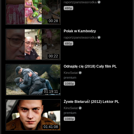
raportzpanstwasrodka
480p
00:28
Polak w Kambodzy
raportzpanstwasrodka
480p
00:22
Odnajdę cię (2018) Cały film PL
KinoSwiat
premium
1080p
01:19:11
Żywie Biełaruś! (2012) Lektor PL
KinoSwiat
premium
1080p
01:41:08