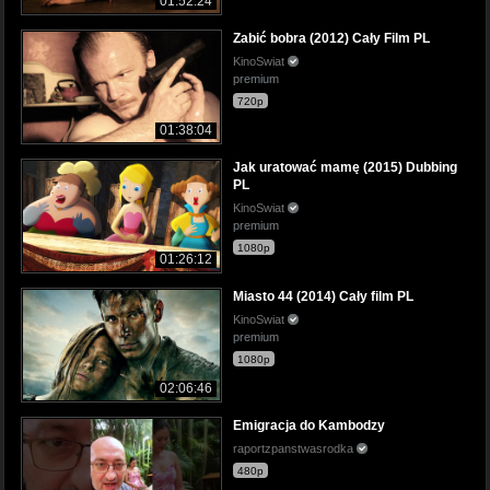
01:52:24
Zabić bobra (2012) Cały Film PL
KinoSwiat
premium
720p
01:38:04
Jak uratować mamę (2015) Dubbing
PL
KinoSwiat
premium
1080p
01:26:12
Miasto 44 (2014) Cały film PL
KinoSwiat
premium
1080p
02:06:46
Emigracja do Kambodzy
raportzpanstwasrodka
480p