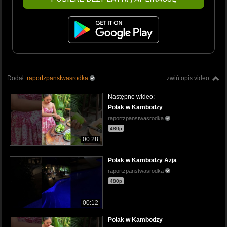
Dodał:
raportzpanstwasrodka
zwiń opis video
Następne wideo:
Polak w Kambodzy
raportzpanstwasrodka
480p
00:28
Polak w Kambodzy Azja
raportzpanstwasrodka
480p
00:12
Polak w Kambodzy