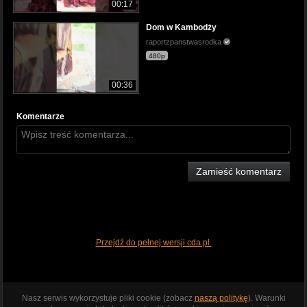
00:17
Dom w Kambodży
raportzpanstwasrodka
480p
00:36
Komentarze
Zamieść komentarz
Przejdź do pełnej wersji cda.pl
Nasz serwis wykorzystuje pliki cookie (zobacz
naszą politykę
). Warunki