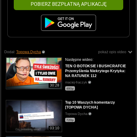
POBIERZ BEZPŁATNĄ APLIKACJĘ
Dodał:
Topowa Dycha
pokaż opis video
Następne wideo:
TEN O BOTOKSIE I BUSHCRAFCIE
Przemyślenia Niekrytego Krytyka:
NA RATUNEK 112
maciej-fraczyk
30:28
480p
Top 10 Waszych komentarzy
[TOPOWA DYCHA]
Topowa Dycha
720p
03:10