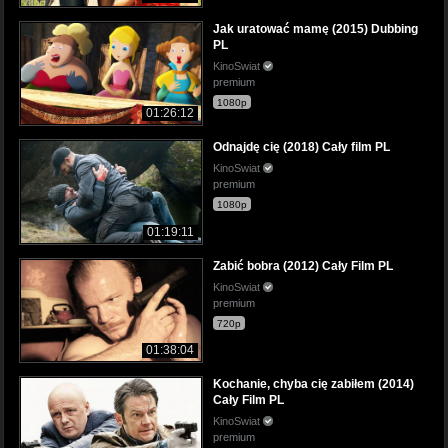
Jak uratować mamę (2015) Dubbing
PL
KinoSwiat
premium
1080p
01:26:12
Odnajdę cię (2018) Cały film PL
KinoSwiat
premium
1080p
01:19:11
Zabić bobra (2012) Cały Film PL
KinoSwiat
premium
720p
01:38:04
Kochanie, chyba cię zabiłem (2014)
Cały Film PL
KinoSwiat
premium