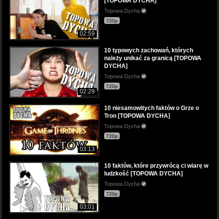
[TOPOWA DYCHA]
Topowa Dycha
720p
02:59
10 typowych zachowań, których
należy unikać za granicą [TOPOWA
DYCHA]
Topowa Dycha
720p
02:29
10 niesamowitych faktów o Grze o
Tron [TOPOWA DYCHA]
Topowa Dycha
720p
03:13
10 faktów, które przywrócą ci wiarę w
ludzkość [TOPOWA DYCHA]
Topowa Dycha
720p
03:01