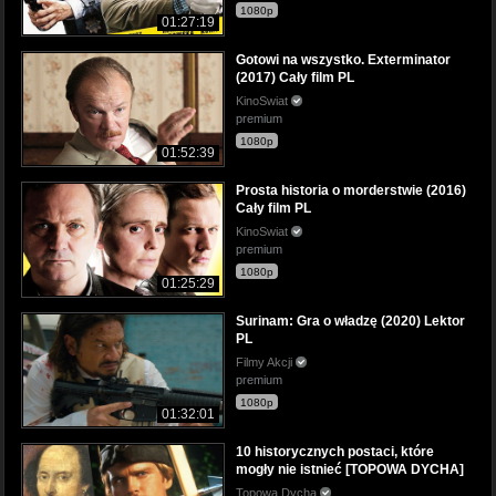
1080p
01:27:19
Gotowi na wszystko. Exterminator
(2017) Cały film PL
KinoSwiat
premium
1080p
01:52:39
Prosta historia o morderstwie (2016)
Cały film PL
KinoSwiat
premium
1080p
01:25:29
Surinam: Gra o władzę (2020) Lektor
PL
Filmy Akcji
premium
1080p
01:32:01
10 historycznych postaci, które
mogły nie istnieć [TOPOWA DYCHA]
Topowa Dycha