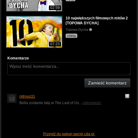
02:59
10 największych filmowych mitów 2
[TOPOWA DYCHA]
Topowa Dycha
1080p
07:23
Komentarze
Zamieść komentarz
nitrous31
Bella zostanie tatą w The Last of Us...
odpowiedz
Przejdź do pełnej wersji cda.pl