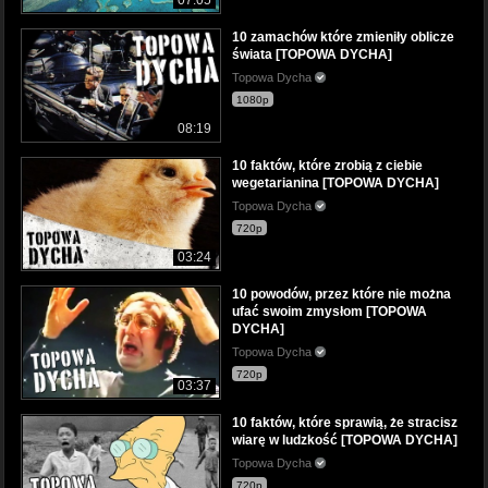
10 zamachów które zmieniły oblicze
świata [TOPOWA DYCHA]
Topowa Dycha
1080p
08:19
10 faktów, które zrobią z ciebie
wegetarianina [TOPOWA DYCHA]
Topowa Dycha
720p
03:24
10 powodów, przez które nie można
ufać swoim zmysłom [TOPOWA
DYCHA]
Topowa Dycha
720p
03:37
10 faktów, które sprawią, że stracisz
wiarę w ludzkość [TOPOWA DYCHA]
Topowa Dycha
720p