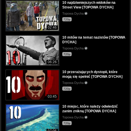
10 najdziwniejszych widoków na
Street View [TOPOWA DYCHA]
Topowa Dycha
720p
02:46
10 mitów na temat nazistów [TOPOWA
DYCHA]
Topowa Dycha
720p
06:26
10 przerażających dystopii, które
mogą się spełnić [TOPOWA DYCHA]
Topowa Dycha
720p
03:45
10 miejsc, które należy odwiedzić
zanim znikną [TOPOWA DYCHA]
Topowa Dycha
720p
07:05