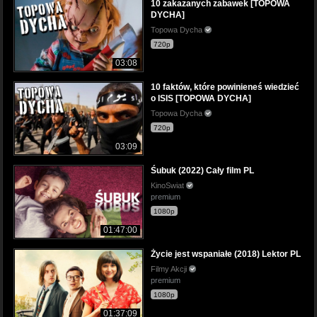
10 zakazanych zabawek [TOPOWA
DYCHA]
Topowa Dycha
720p
03:08
10 faktów, które powinieneś wiedzieć
o ISIS [TOPOWA DYCHA]
Topowa Dycha
720p
03:09
Śubuk (2022) Cały film PL
KinoSwiat
premium
1080p
01:47:00
Życie jest wspaniałe (2018) Lektor PL
Filmy Akcji
premium
1080p
01:37:09