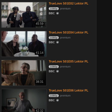
TrueLove S01E02 Lektor PL
premium
1080p
BBC
45:59
TrueLove S01E04 Lektor PL
premium
1080p
BBC
41:14
TrueLove S01E05 Lektor PL
premium
1080p
BBC
38:31
TrueLove S01E06 Lektor PL
premium
1080p
BBC
42:32