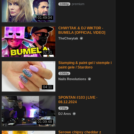
premium
1080p
01:49:04
CHWYTAK & DJ WIKTOR -
BUMELA [OFFICIAL VIDEO]
TheChwytak
02:31
Stamping & paint gel / stemple i
paint gele / Stardoro
1080p
Nails Revolutions
04:11
SPONTAN #103 | LIVE ·
08.12.2024
720p
DJ Aros
01:09:48
Serowe chipsy cheddar z