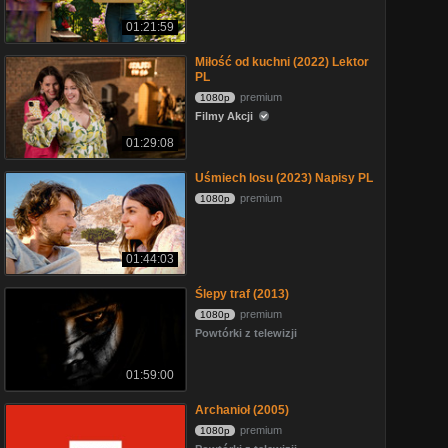
01:21:59
Miłość od kuchni (2022) Lektor
PL
premium
1080p
Filmy Akcji
01:29:08
Uśmiech losu (2023) Napisy PL
premium
1080p
01:44:03
Ślepy traf (2013)
premium
1080p
Powtórki z telewizji
01:59:00
Archanioł (2005)
premium
1080p