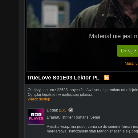
Materiał nie jest
Dołącz
Masz ju
TrueLove S01E03 Lektor PL
Obejrzyj ten oraz 22688 innych filmów i seriali premium od oficjal
Oglądaj legalnie i w najlepszej jakości.
Włącz dostęp
Dodał:
BBC
Dramat
,
Thriller
,
Romans
,
Serial
Ayesha wciąż ma podejrzenia co do śmierci Toma i je
morderstwa. Tymczasem stan Marion znacznie się pog