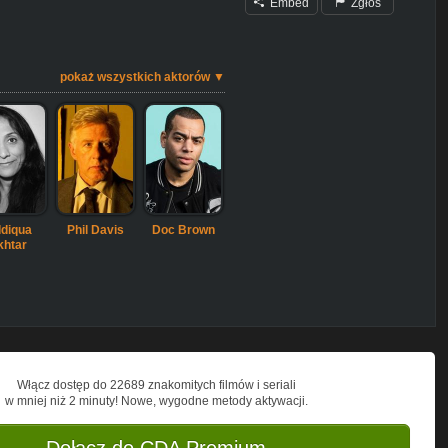
Embed
Zgłoś
pokaż wszystkich aktorów ▼
ddiqua
Phil Davis
Doc Brown
khtar
Włącz dostęp do 22689 znakomitych filmów i seriali
w mniej niż 2 minuty! Nowe, wygodne metody aktywacji.