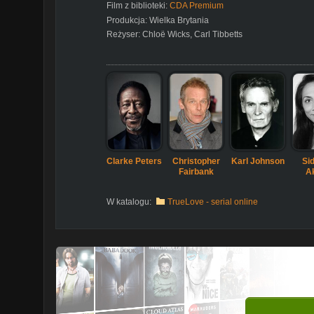
Film z biblioteki:
CDA Premium
Produkcja:
Wielka Brytania
Reżyser:
Chloë Wicks
,
Carl Tibbetts
Clarke Peters
Christopher
Karl Johnson
Si
Fairbank
A
W katalogu:
TrueLove - serial online