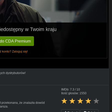
 niedostępny w Twoim kraju
 do CDA Premium
ż konto? Zaloguj się!
nych dystrybutorów!
IMDb: 7.3 / 10
Ilość głosów: 1550
st przekonana, że znalazła dowód
arsza.