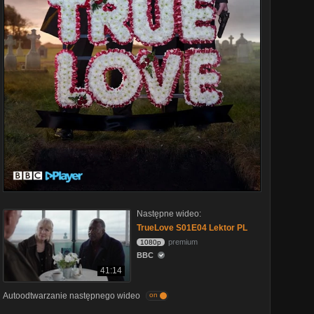
Następne wideo:
TrueLove S01E04 Lektor PL
premium
1080p
BBC
41:14
Autoodtwarzanie następnego wideo
on