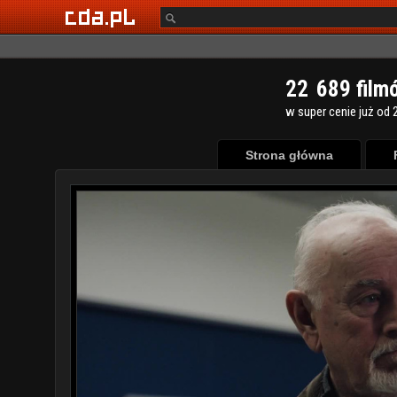
2
2
6
8
9
film
w super cenie już od 2
Strona główna