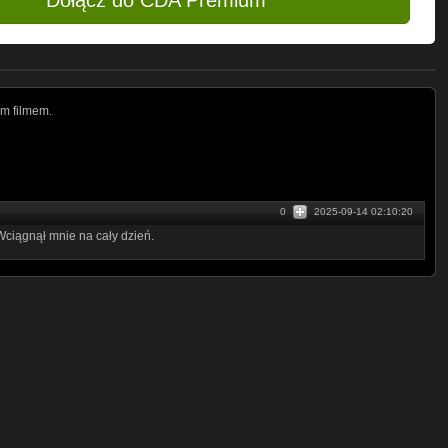
Dołącz do CDA Premium
m filmem.
0
2025-09-14 02:10:20
Wciągnął mnie na cały dzień.