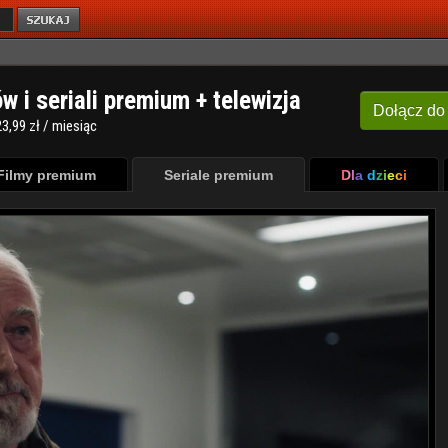
ów i seriali premium + telewizja
Dołącz
do
3,99 zł / miesiąc
Filmy premium
Seriale premium
Dla dzieci