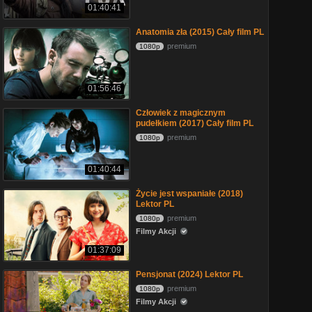
01:40:41
Anatomia zła (2015) Cały film PL
premium
1080p
01:56:46
Człowiek z magicznym
pudełkiem (2017) Cały film PL
premium
1080p
01:40:44
Życie jest wspaniałe (2018)
Lektor PL
premium
1080p
Filmy Akcji
01:37:09
Pensjonat (2024) Lektor PL
premium
1080p
Filmy Akcji