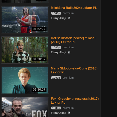
Miłość na Bali (2024) Lektor PL
premium
1080p
Filmy Akcji
01:52:24
Doris: Historia pewnej miłości
(2018) Lektor PL
premium
1080p
Filmy Akcji
01:28:57
Maria Skłodowska-Curie (2016)
Lektor PL
premium
1080p
01:36:07
Fox: Grzechy przeszłości (2017)
Lektor PL
premium
1080p
Filmy Akcji