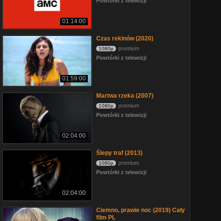
Powtórki z telewizji
01:14:00
Czas rekinów (2020)
premium
1080p
Powtórki z telewizji
01:59:00
Martwa rzeka (2007)
premium
1080p
Powtórki z telewizji
02:04:00
Ślepy traf (2013)
premium
1080p
Powtórki z telewizji
02:04:00
Ciemno, prawie noc (2019) Cały
film PL