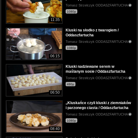
Tomasz Strzelczyk ODDASZFARTUCHA
1080p
11:35
Kluski na słodko z twarogiem /
Oddaszfartucha
Tomasz Strzelczyk ODDASZFARTUCHA
1080p
06:15
Kluski nadziewane serem w
maślanym sosie / Oddaszfartucha
Tomasz Strzelczyk ODDASZFARTUCHA
480p
06:50
,,Kluskańce czyli kluski z ziemniaków
i parzonego ciasta / Oddaszfartucha
Tomasz Strzelczyk ODDASZFARTUCHA
1080p
08:40