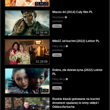
01:44:13
Miasto 44 (2014) Cały film PL
KinoSwiat
premium
1080p
02:06:46
Miłość od kuchni (2022) Lektor PL
Filmy Akcji
premium
1080p
01:29:08
Dobra, zła dziewczyna (2022) Lektor
PL
Filmy Akcji
premium
1080p
01:19:24
Ruskie kluski gotowane na kuchni
drewnem opalanej to istny obłęd /
Oddaszfartucha