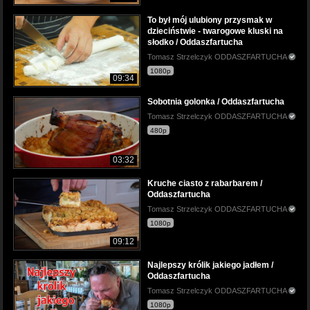
To był mój ulubiony przysmak w
dzieciństwie - twarogowe kluski na
słodko / Oddaszfartucha
Tomasz Strzelczyk ODDASZFARTUCHA
1080p
09:34
Sobotnia golonka / Oddaszfartucha
Tomasz Strzelczyk ODDASZFARTUCHA
480p
03:32
Kruche ciasto z rabarbarem /
Oddaszfartucha
Tomasz Strzelczyk ODDASZFARTUCHA
1080p
09:12
Najlepszy królik jakiego jadłem /
Oddaszfartucha
Tomasz Strzelczyk ODDASZFARTUCHA
1080p