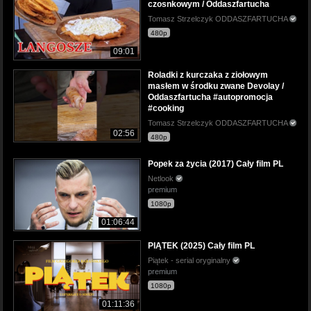
czosnkowym / Oddaszfartucha
Tomasz Strzelczyk ODDASZFARTUCHA
480p
09:01
Roladki z kurczaka z ziołowym
masłem w środku zwane Devolay /
Oddaszfartucha #autopromocja
#cooking
Tomasz Strzelczyk ODDASZFARTUCHA
02:56
480p
Popek za życia (2017) Cały film PL
Netlook
premium
1080p
01:06:44
PIĄTEK (2025) Cały film PL
Piątek - serial oryginalny
premium
1080p
01:11:36