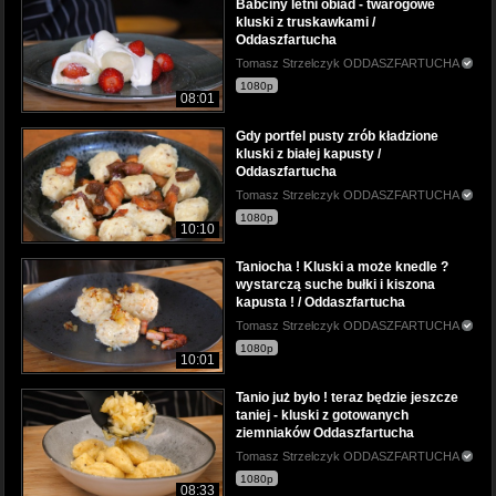
Babciny letni obiad - twarogowe
kluski z truskawkami /
Oddaszfartucha
Tomasz Strzelczyk ODDASZFARTUCHA
1080p
08:01
Gdy portfel pusty zrób kładzione
kluski z białej kapusty /
Oddaszfartucha
Tomasz Strzelczyk ODDASZFARTUCHA
1080p
10:10
Taniocha ! Kluski a może knedle ?
wystarczą suche bułki i kiszona
kapusta ! / Oddaszfartucha
Tomasz Strzelczyk ODDASZFARTUCHA
1080p
10:01
Tanio już było ! teraz będzie jeszcze
taniej - kluski z gotowanych
ziemniaków Oddaszfartucha
Tomasz Strzelczyk ODDASZFARTUCHA
1080p
08:33