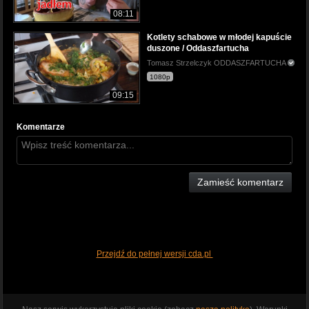
08:11
Kotlety schabowe w młodej kapuście
duszone / Oddaszfartucha
Tomasz Strzelczyk ODDASZFARTUCHA
1080p
09:15
Komentarze
Zamieść komentarz
Przejdź do pełnej wersji cda.pl