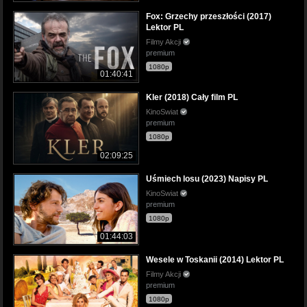
Fox: Grzechy przeszłości (2017)
Lektor PL
Filmy Akcji
premium
1080p
01:40:41
Kler (2018) Cały film PL
KinoSwiat
premium
1080p
02:09:25
Uśmiech losu (2023) Napisy PL
KinoSwiat
premium
1080p
01:44:03
Wesele w Toskanii (2014) Lektor PL
Filmy Akcji
premium
1080p