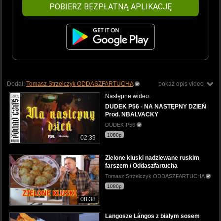
POBIERZ BEZPŁATNĄ APLIKACJĘ
Dodał:
Tomasz Strzelczyk ODDASZFARTUCHA
pokaż opis video
Następne wideo:
DUDEK P56 - NA NASTĘPNY DZIEŃ
Prod. NBALVACKY
DUDEK-P56
1080p
02:39
Zielone kluski nadziewane ruskim
farszem / Oddaszfartucha
Tomasz Strzelczyk ODDASZFARTUCHA
1080p
08:38
Langosze Lángos z białym sosem