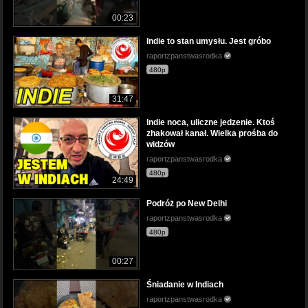
00:23
Indie to stan umysłu. Jest gróbo
raportzpanstwasrodka
480p
31:47
Indie noca, uliczne jedzenie. Ktoś
zhakował kanał. Wielka prośba do
widzów
raportzpanstwasrodka
480p
24:49
Podróż po New Delhi
raportzpanstwasrodka
480p
00:27
Śniadanie w Indiach
raportzpanstwasrodka