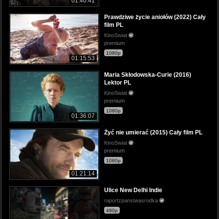
01:40:41
Prawdziwe życie aniołów (2022) Cały
film PL
KinoSwiat
premium
1080p
01:15:53
Maria Skłodowska-Curie (2016)
Lektor PL
KinoSwiat
premium
1080p
01:36:07
Żyć nie umierać (2015) Cały film PL
KinoSwiat
premium
1080p
01:21:14
Ulice New Delhi Indie
raportzpanstwasrodka
480p