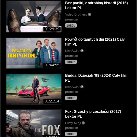
Bez paniki, z odrobiną histerii (2016)
Lektor PL
Video Brothers
premium
1080p
01:29:39
Powrót do tamtych dni (2021) Cały
film PL
KinoSwiat
premium
1080p
01:44:55
Budda. Dzieciak '98 (2024) Cały film
PL
KinoSwiat
premium
1080p
01:21:14
Fox: Grzechy przeszłości (2017)
Lektor PL
Filmy Akcji
premium
1080p