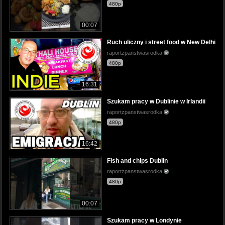
480p
00:07
Ruch uliczny i street food w New Delhi
raportzpanstwasrodka
480p
16:31
Szukam pracy w Dublinie w Irlandii
raportzpanstwasrodka
480p
16:42
Fish and chips Dublin
raportzpanstwasrodka
480p
00:07
Szukam pracy w Londynie