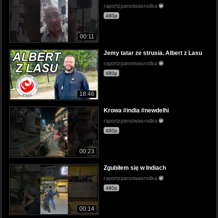
raportzpanstwasrodka
480p
00:11
Jemy tatar ze strusia. Albert z Lasu
raportzpanstwasrodka
480p
18:46
Krowa #india #newdelhi
raportzpanstwasrodka
480p
00:23
Zgubiłem się w Indiach
raportzpanstwasrodka
480p
00:14