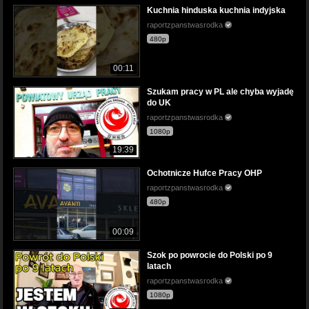
Kuchnia hinduska kuchnia indyjska
raportzpanstwasrodka
480p
00:11
Szukam pracy w PL ale chyba wyjadę
do UK
raportzpanstwasrodka
1080p
19:39
Ochotnicze Hufce Pracy OHP
raportzpanstwasrodka
480p
00:09
Szok po powrocie do Polski po 9
latach
raportzpanstwasrodka
1080p