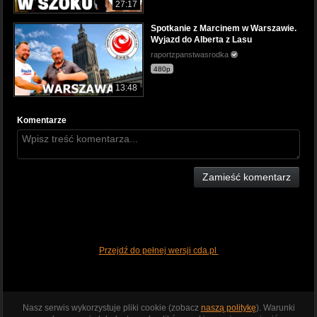
27:17
Spotkanie z Marcinem w Warszawie.
Wyjazd do Alberta z Lasu
raportzpanstwasrodka
480p
13:48
Komentarze
Zamieść komentarz
Przejdź do pełnej wersji cda.pl
Nasz serwis wykorzystuje pliki cookie (zobacz
naszą politykę
). Warunki