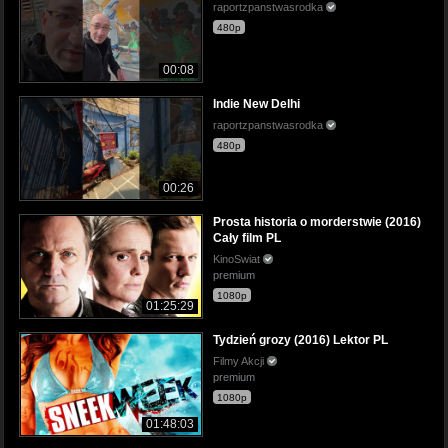
raportzpanstwasrodka
480p
00:08
Indie New Delhi
raportzpanstwasrodka
480p
00:26
Prosta historia o morderstwie (2016)
Cały film PL
KinoSwiat
premium
1080p
01:25:29
Tydzień grozy (2016) Lektor PL
Filmy Akcji
premium
1080p
01:48:03