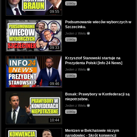
1080p
09:55
Podsumowanie wieców wyborczych w
Szczecinku.
Jeden z Wielu
1080p
09:33
Krzysztof Stanowski startuje na
Prezydenta Polski [Info 24 News]
Jeden z Wielu
1080p
09:46
Bosak: Prawybory w Konfederacji są
niepotrzebne.
Jeden z Wielu
1080p
10:44
Mentzen w Bełchatowie niczym
narodowiec - Skrót konwencji