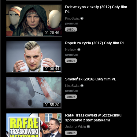
Dziewczyna z szafy (2012) Cały film
PL
KinoSwiat
premium
1080p
01:28:46
Popek za życia (2017) Cały film PL
Netlook
premium
1080p
01:06:44
Smoleńsk (2016) Cały film PL
KinoSwiat
premium
1080p
01:55:20
Rafał Trzaskowski w Szczecinku
spotkanie z sympatykami
Jeden z Wielu
1080p