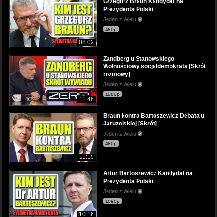
Grzegorz Braun Kandydat na
Prezydenta Polski
Jeden z Wielu
480p
08:02
Zandberg u Stanowskiego
Wolnościowy socjaldemokrata [Skrót
rozmowy]
Jeden z Wielu
1080p
11:46
Braun kontra Bartoszewicz Debata u
Jaruzelskiej [Skrót]
Jeden z Wielu
480p
11:15
Artur Bartoszewicz Kandydat na
Prezydenta Polski
Jeden z Wielu
1080p
10:16