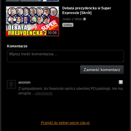
Debata prezydencka w Super
Expressie [Skrót]
Jeden z Wielu
1080p
30:08
Komentarze
Zamieść komentarz
anonim
Z sympatykami, bo Nawrocki oprócz ubeckiej PO patologii, nie ma
wrogów....
odpowiedz
Przejdź do pełnej wersji cda.pl