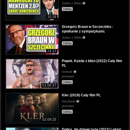
Jeden z Wielu
1080p
10:28
Grzegorz Braun w Szczecinku -
spotkanie z sympatykami.
Jeden z Wielu
1080p
24:12
Popek. Każda z blizn (2022) Cały film
PL
Netlook
premium
1080p
01:06:37
Kler (2018) Cały film PL
KinoSwiat
premium
1080p
02:09:25
Dobra, zła dziewczyna (2022) Lektor