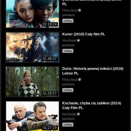
PL
Filmy Akcji
premium
1080p
01:19:24
Kurier (2019) Cały film PL
KinoSwiat
premium
1080p
01:48:37
Doris: Historia pewnej miłości (2018)
Lektor PL
Filmy Akcji
premium
1080p
01:28:57
Kochanie, chyba cię zabiłem (2014)
Cały Film PL
KinoSwiat
premium
1080p
01:27:19