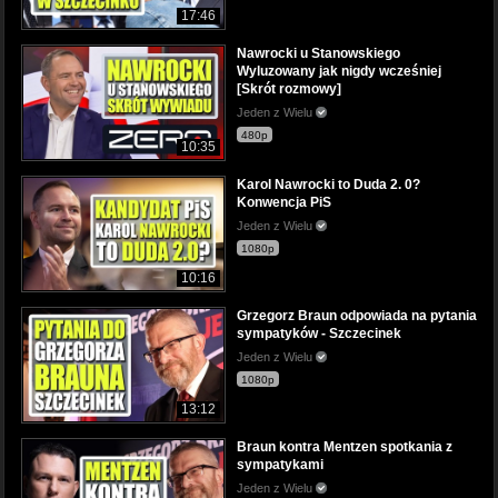
17:46
Nawrocki u Stanowskiego
Wyluzowany jak nigdy wcześniej
[Skrót rozmowy]
Jeden z Wielu
480p
10:35
Karol Nawrocki to Duda 2. 0?
Konwencja PiS
Jeden z Wielu
1080p
10:16
Grzegorz Braun odpowiada na pytania
sympatyków - Szczecinek
Jeden z Wielu
1080p
13:12
Braun kontra Mentzen spotkania z
sympatykami
Jeden z Wielu