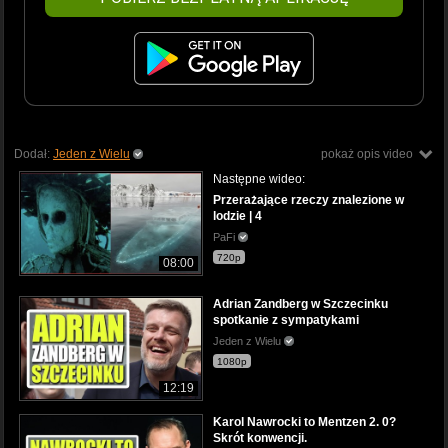
Dodał:
Jeden z Wielu
pokaż opis video
Następne wideo:
Przerażające rzeczy znalezione w
lodzie | 4
PaFi
720p
08:00
Adrian Zandberg w Szczecinku
spotkanie z sympatykami
Jeden z Wielu
1080p
12:19
Karol Nawrocki to Mentzen 2. 0?
Skrót konwencji.