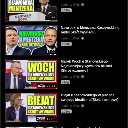
Jeden z Wielu
1080p
08:55
Nawrocki u Mentzena Kaczyński się
mylił [Skrót wywiadu]
Jeden z Wielu
1080p
17:09
Marek Woch u Stanowskiego
Najnudniejszy wywiad w historii
[Skrót rozmowy]
Jeden z Wielu
480p
08:32
Biejat u Stanowskiego W pułapce
swojego idealizmu [Skrót rozmowy]
Jeden z Wielu
1080p
12:05