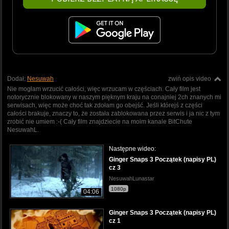
Dodał:
Nesuwah
zwiń opis video
Nie mogłam wrzucić całości, więc wrzucam w częściach. Cały film jest
notorycznie blokowany w naszym pięknym kraju na conajniej 2ch znanych mi
serwisach, więc może choć tak zdołam go obejść. Jeśli którejś z części
całości brakuje, znaczy to, że została zablokowana przez serwis i ja nic z tym
zrobić nie umiem :-( Cały film znajdziecie na moim kanale BitChute
NesuwahL.
Następne wideo:
Ginger Snaps 3 Początek (napisy PL)
cz 3
NesuwahLunastar
1080p
04:06
Ginger Snaps 3 Początek (napisy PL)
cz 1