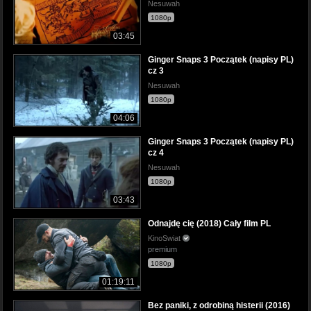
Nesuwah
1080p
03:45
Ginger Snaps 3 Początek (napisy PL)
cz 3
Nesuwah
1080p
04:06
Ginger Snaps 3 Początek (napisy PL)
cz 4
Nesuwah
1080p
03:43
Odnajdę cię (2018) Cały film PL
KinoSwiat
premium
1080p
01:19:11
Bez paniki, z odrobiną histerii (2016)