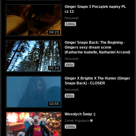
Ginger Snaps 3 Początek napisy PL
cz 13
Nesuwah
1080p
04:23
Ginger Snaps Back: The Begining -
Gingers sexy dream scene
(Katharine Isabelle, Nathaniel Arcand)
Nesuwah
480p
02:10
Ginger X Brigitte X The Hunter (Ginger
Snaps Back) - CLOSER
Nesuwah
480p
03:55
Wesołych Świąt :)
Zenek Kupatasa
1080p