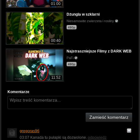
01:00
Dżungla w szklarni
Niesamowite zwierzeta i rosliny
480p
00:40
Najstraszniejsze Filmy z DARK WEB
PaFi
480p
11:52
Komentarze
Zamieść komentarz
gregoras96
03:07 Kanada tu pułapki są dozwolone.
odpowiedz