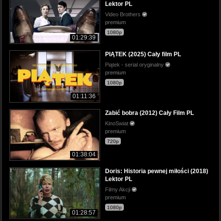
Lektor PL
Video Brothers
premium
1080p
01:29:39
PIĄTEK (2025) Cały film PL
Piątek - serial oryginalny
premium
1080p
01:11:36
Zabić bobra (2012) Cały Film PL
KinoSwiat
premium
720p
01:38:04
Doris: Historia pewnej miłości (2018)
Lektor PL
Filmy Akcji
premium
1080p
01:28:57