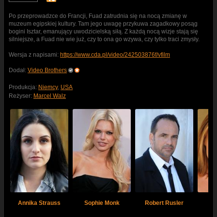
Po przeprowadzce do Francji, Fuad zatrudnia się na nocą zmianę w
muzeum egipskiej kultury. Tam jego uwagę przykuwa zagadkowy posąg
bogini Isztar, emanujący uwodzicielską siłą. Z każdą nocą wizje stają się
silniejsze, a Fuad nie wie już, czy to ona go wzywa, czy tylko traci zmysły.
Wersja z napisami:
https://www.cda.pl/video/242503876f/vfilm
Dodał:
Video Brothers
Produkcja:
Niemcy
,
USA
Reżyser:
Marcel Walz
Annika Strauss
Sophie Monk
Robert Rusler
S