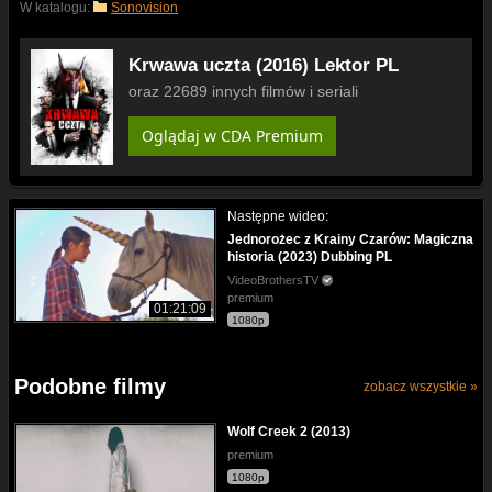
W katalogu:
Sonovision
Krwawa uczta (2016) Lektor PL
oraz 22689 innych filmów i seriali
Oglądaj w CDA Premium
Następne wideo:
Jednorożec z Krainy Czarów: Magiczna
historia (2023) Dubbing PL
VideoBrothersTV
premium
01:21:09
1080p
Podobne filmy
zobacz wszystkie »
Wolf Creek 2 (2013)
premium
1080p