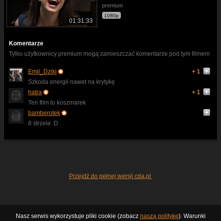
premium
1080p
01:31:33
Komentarze
Tylko użytkownicy premium mogą zamieszczać komentarze pod tym filmem
Emil_Dziki
+ 1
Szkoda energii nawet na krytykę
hatra
+ 1
Ten film to koszmarek
bamberotek
8 strzele :D
Przejdź do pełnej wersji cda.pl
Nasz serwis wykorzystuje pliki cookie (zobacz
naszą politykę
). Warunki