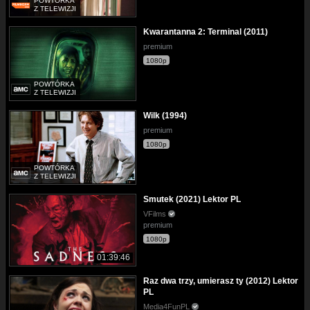
POWTÓRKA
Z TELEWIZJI
Kwarantanna 2: Terminal (2011)
premium
1080p
POWTÓRKA
Z TELEWIZJI
Wilk (1994)
premium
1080p
POWTÓRKA
Z TELEWIZJI
Smutek (2021) Lektor PL
VFilms
premium
1080p
01:39:46
Raz dwa trzy, umierasz ty (2012) Lektor
PL
Media4FunPL