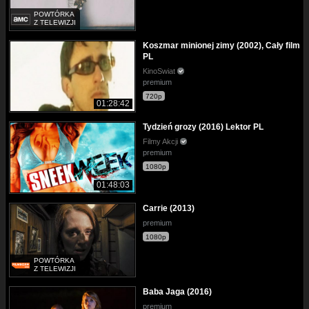
POWTÓRKA
Z TELEWIZJI
Koszmar minionej zimy (2002), Cały film
PL
KinoSwiat
premium
720p
01:28:42
Tydzień grozy (2016) Lektor PL
Filmy Akcji
premium
1080p
01:48:03
Carrie (2013)
premium
1080p
POWTÓRKA
Z TELEWIZJI
Baba Jaga (2016)
premium