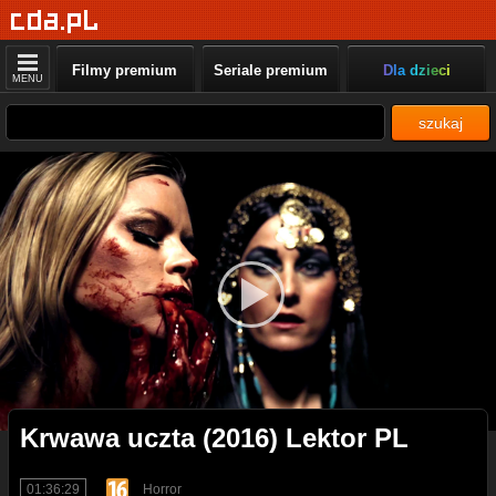
Filmy premium
Seriale premium
Dla dzieci
MENU
szukaj
Krwawa uczta (2016) Lektor PL
01:36:29
Horror