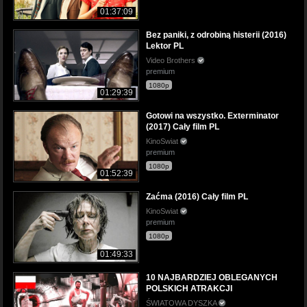
01:37:09
Bez paniki, z odrobiną histerii (2016)
Lektor PL
Video Brothers
premium
1080p
01:29:39
Gotowi na wszystko. Exterminator
(2017) Cały film PL
KinoSwiat
premium
1080p
01:52:39
Zaćma (2016) Cały film PL
KinoSwiat
premium
1080p
01:49:33
10 NAJBARDZIEJ OBLEGANYCH
POLSKICH ATRAKCJI
ŚWIATOWA DYSZKA