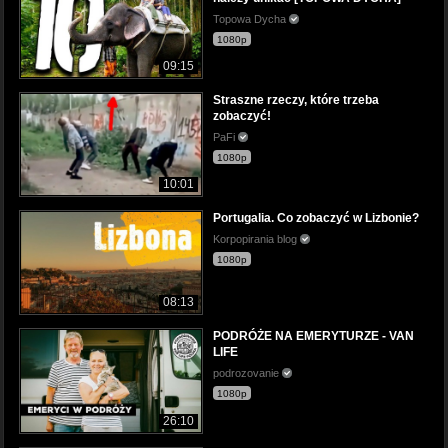
Topowa Dycha
1080p
09:15
Straszne rzeczy, które trzeba
zobaczyć!
PaFi
1080p
10:01
Portugalia. Co zobaczyć w Lizbonie?
Korpopirania blog
1080p
08:13
PODRÓŻE NA EMERYTURZE - VAN
LIFE
podrozovanie
1080p
26:10