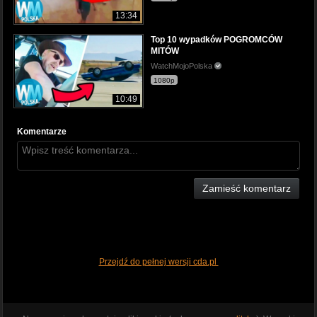
13:34
Top 10 wypadków POGROMCÓW
MITÓW
WatchMojoPolska
1080p
10:49
Komentarze
Zamieść komentarz
Przejdź do pełnej wersji cda.pl