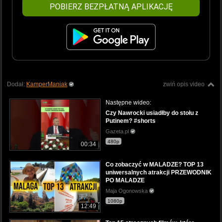
POBIERZ BEZPŁATNĄ APLIKACJĘ
Dodał:
KamperManiak
zwiń opis video
Następne wideo:
Czy Nawrocki usiadłby do stołu z
Putinem? #shorts
Gazeta.pl
480p
00:34
Co zobaczyć w MALADZE? TOP 13
uniwersalnych atrakcji PRZEWODNIK
PO MALADZE
Maja Ogonowska
1080p
12:49