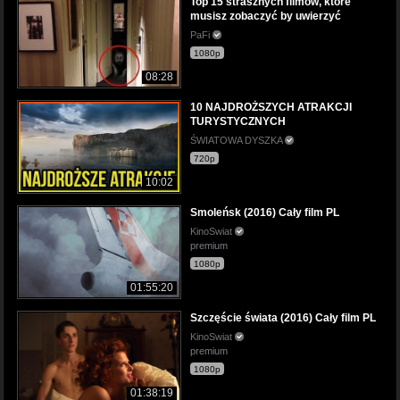
Top 15 strasznych filmów, które
musisz zobaczyć by uwierzyć
PaFi
1080p
08:28
10 NAJDROŻSZYCH ATRAKCJI
TURYSTYCZNYCH
ŚWIATOWA DYSZKA
720p
10:02
Smoleńsk (2016) Cały film PL
KinoSwiat
premium
1080p
01:55:20
Szczęście świata (2016) Cały film PL
KinoSwiat
premium
1080p
01:38:19