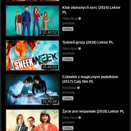
Klub złamanych serc (2024) Lektor
PL
Filmy Akcji
premium
1080p
01:40:52
Tydzień grozy (2016) Lektor PL
Filmy Akcji
premium
1080p
01:48:03
Człowiek z magicznym pudełkiem
(2017) Cały film PL
KinoSwiat
premium
1080p
01:40:44
Życie jest wspaniałe (2018) Lektor PL
Filmy Akcji
premium
1080p