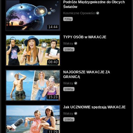
Podróże Międzygwiezdne do Obcych
Światów
Kosmiczne Opowieści
720p
14:44
TYPY OSÓB w WAKACJE
Waksy
1080p
08:40
NAJGORSZE WAKACJE ZA
GRANICĄ
Waksy
1080p
15:23
Jak UCZNIOWIE spędzają WAKACJE
Waksy
1080p
11:29