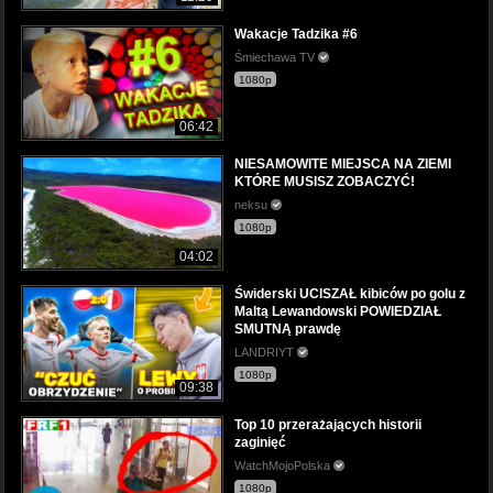
Wakacje Tadzika #6
Śmiechawa TV
1080p
06:42
NIESAMOWITE MIEJSCA NA ZIEMI
KTÓRE MUSISZ ZOBACZYĆ!
neksu
1080p
04:02
Świderski UCISZAŁ kibiców po golu z
Maltą Lewandowski POWIEDZIAŁ
SMUTNĄ prawdę
LANDRIYT
1080p
09:38
Top 10 przerażających historii
zaginięć
WatchMojoPolska
1080p