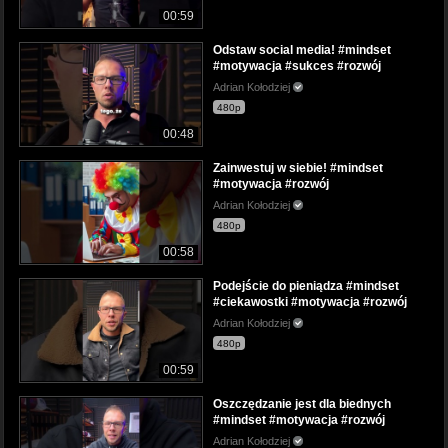
00:59
Odstaw social media! #mindset
#motywacja #sukces #rozwój
Adrian Kołodziej
480p
00:48
Zainwestuj w siebie! #mindset
#motywacja #rozwój
Adrian Kołodziej
480p
00:58
Podejście do pieniądza #mindset
#ciekawostki #motywacja #rozwój
Adrian Kołodziej
480p
00:59
Oszczędzanie jest dla biednych
#mindset #motywacja #rozwój
Adrian Kołodziej