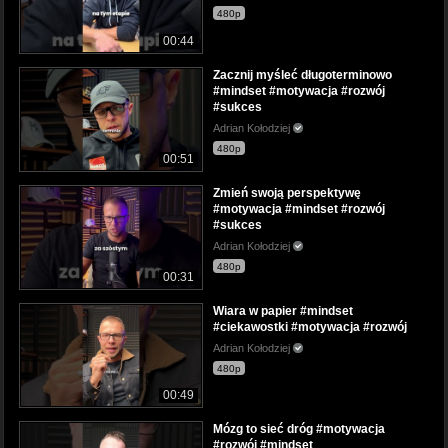
480p
00:44
Zacznij myśleć długoterminowo
#mindset #motywacja #rozwój
#sukces
Adrian Kołodziej
480p
00:51
Zmień swoją perspektywę
#motywacja #mindset #rozwój
#sukces
Adrian Kołodziej
480p
00:31
Wiara w papier #mindset
#ciekawostki #motywacja #rozwój
Adrian Kołodziej
480p
00:49
Mózg to sieć dróg #motywacja
#rozwój #mindset