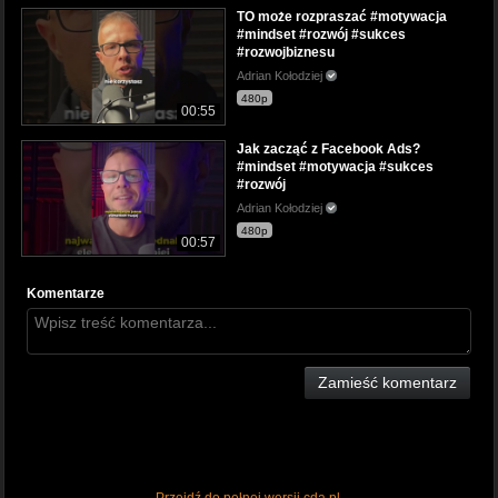
TO może rozpraszać #motywacja
#mindset #rozwój #sukces
#rozwojbiznesu
Adrian Kołodziej
480p
00:55
Jak zacząć z Facebook Ads?
#mindset #motywacja #sukces
#rozwój
Adrian Kołodziej
480p
00:57
Komentarze
Zamieść komentarz