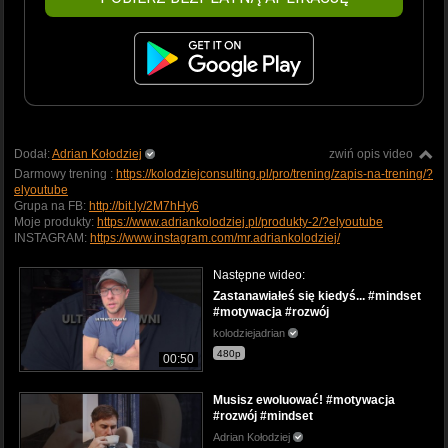
Dodał:
Adrian Kołodziej
zwiń opis video
Darmowy trening :
https://kolodziejconsulting.pl/pro/trening/zapis-na-trening/?
elyoutube
Grupa na FB:
http://bit.ly/2M7hHy6
Moje produkty:
https://www.adriankolodziej.pl/produkty-2/?elyoutube
INSTAGRAM:
https://www.instagram.com/mr.adriankolodziej/
Następne wideo:
Zastanawiałeś się kiedyś... #mindset
#motywacja #rozwój
kolodziejadrian
480p
00:50
Musisz ewoluować! #motywacja
#rozwój #mindset
Adrian Kołodziej