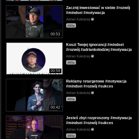
Zacznij inwestować w siebie #rozwój
#mindset #motywacja
Adrian Kołodziej
480p
00:53
Koszt Twojej ignorancji #mindset
#rozwój #adriankolodziej #motywacja
Adrian Kołodziej
480p
00:59
Reklamy retargetowe #motywacja
#mindset #rozwój #sukces
Adrian Kołodziej
480p
00:42
Jesteś zbyt rozproszony #motywacja
#mindset #rozwój #sukces
Adrian Kołodziej
480p