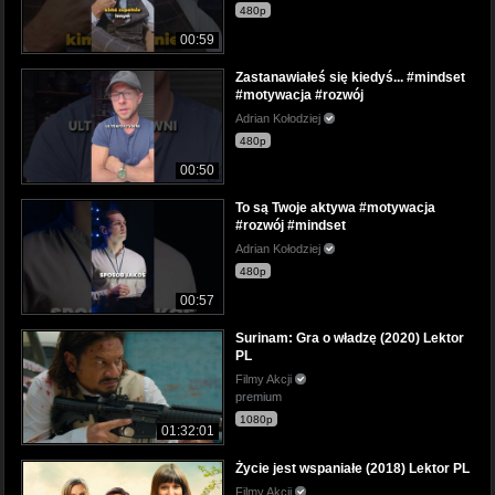
480p
00:59
Zastanawiałeś się kiedyś... #mindset
#motywacja #rozwój
Adrian Kołodziej
480p
00:50
To są Twoje aktywa #motywacja
#rozwój #mindset
Adrian Kołodziej
480p
00:57
Surinam: Gra o władzę (2020) Lektor
PL
Filmy Akcji
premium
1080p
01:32:01
Życie jest wspaniałe (2018) Lektor PL
Filmy Akcji