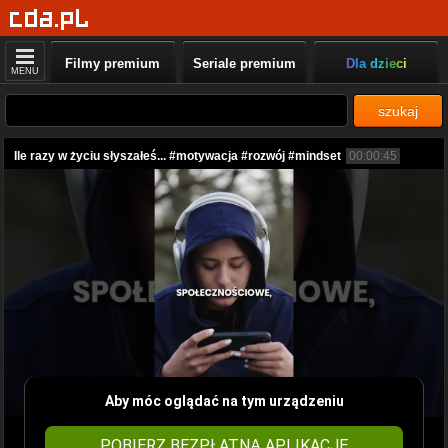
Filmy premium
Seriale premium
Dla dzieci
MENU
szukaj
Ile razy w życiu słyszałeś... #motywacja #rozwój #mindset
00:00:45
Aby móc oglądać na tym urządzeniu
POBIERZ BEZPŁATNĄ APLIKACJĘ