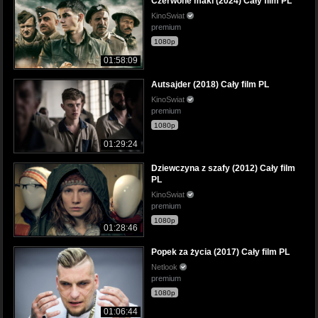
Czerwone maki (2024) Cały film PL
KinoSwiat
premium
1080p
01:58:09
Autsajder (2018) Cały film PL
KinoSwiat
premium
1080p
01:29:24
Dziewczyna z szafy (2012) Cały film
PL
KinoSwiat
premium
1080p
01:28:46
Popek za życia (2017) Cały film PL
Netlook
premium
1080p
01:06:44