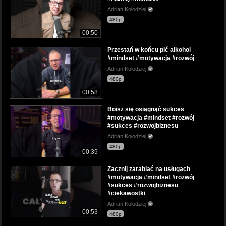
Adrian Kołodziej
480p
00:50
Przestań w końcu pić alkohol
#mindset #motywacja #rozwój
Adrian Kołodziej
480p
00:58
Boisz się osiągnąć sukces
#motywacja #mindset #rozwój
#sukces #rozwojbiznesu
Adrian Kołodziej
480p
00:39
Zacznij zarabiać na usługach
#motywacja #mindset #rozwój
#sukces #rozwojbiznesu
#ciekawostki
Adrian Kołodziej
00:53
480p