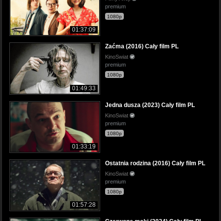
premium
1080p
01:37:09
Zaćma (2016) Cały film PL
KinoSwiat
premium
1080p
01:49:33
Jedna dusza (2023) Cały film PL
KinoSwiat
premium
1080p
01:33:19
Ostatnia rodzina (2016) Cały film PL
KinoSwiat
premium
1080p
01:57:28