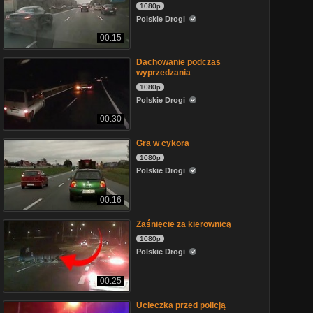
1080p
Polskie Drogi
00:15
Dachowanie podczas
wyprzedzania
1080p
Polskie Drogi
00:30
Gra w cykora
1080p
Polskie Drogi
00:16
Zaśnięcie za kierownicą
1080p
Polskie Drogi
00:25
Ucieczka przed policją