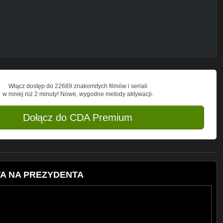
Włącz dostęp do 22689 znakomitych filmów i seriali
w mniej niż 2 minuty! Nowe, wygodne metody aktywacji.
Dołącz do CDA Premium
TA NA PREZYDENTA