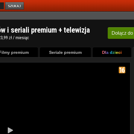
ów i seriali premium + telewizja
Dołącz
do
3,99 zł / miesiąc
Filmy premium
Seriale premium
Dla dzieci