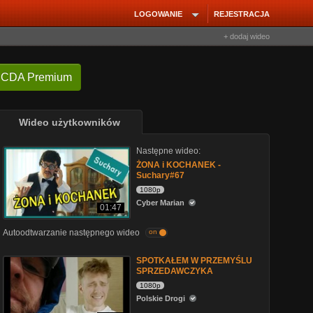
LOGOWANIE
REJESTRACJA
+ dodaj wideo
 CDA Premium
Wideo użytkowników
Następne wideo:
ŻONA i KOCHANEK -
Suchary#67
1080p
Cyber Marian
01:47
Autoodtwarzanie następnego wideo
on
SPOTKAŁEM W PRZEMYŚLU
SPRZEDAWCZYKA
1080p
Polskie Drogi