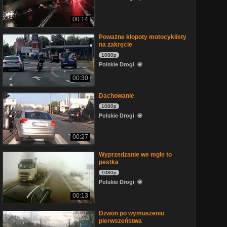
00:14
Poważne kłopoty motocyklisty
na zakręcie
1080p
Polskie Drogi
00:30
Dachowanie
1080p
Polskie Drogi
00:27
Wyprzedzanie we mgle to
pestka
1080p
Polskie Drogi
00:13
Dzwon po wymuszeniu
pierwszeństwa