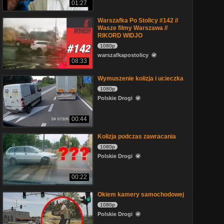
01:27
Warszafka Po Stolicy #142 //
Wasze filmy Warszawa //
RIKORD WIDJO
1080p
warszafkapostolicy
08:33
Wymuszenie kolizja i ucieczka
1080p
Polskie Drogi
00:44
Kolizja podczas zawracania
1080p
Polskie Drogi
00:22
Okiem kamery samochodowej
1080p
Polskie Drogi