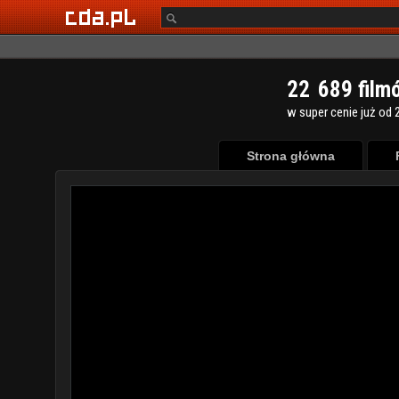
2
2
6
8
9
film
w super cenie już od 2
Strona główna