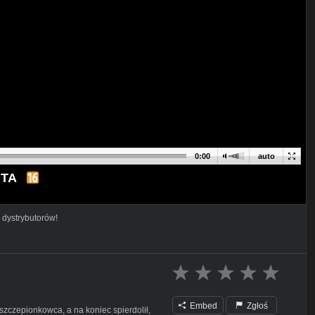
0:00
auto
NTA
 dystrybutorów!
Embed
Zgłoś
szczepionkowca, a na koniec spierdolił,