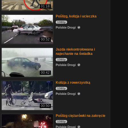
01:18
Poślizg, kolizja i ucieczka
1080p
Polskie Drogi
00:52
Jazda niekontrolowana i
najechanie na świadka
1080p
Polskie Drogi
00:42
Kolizja z rowerzystką
1080p
Polskie Drogi
00:50
Poślizg ciężarówki na zakręcie
1080p
Polskie Drogi