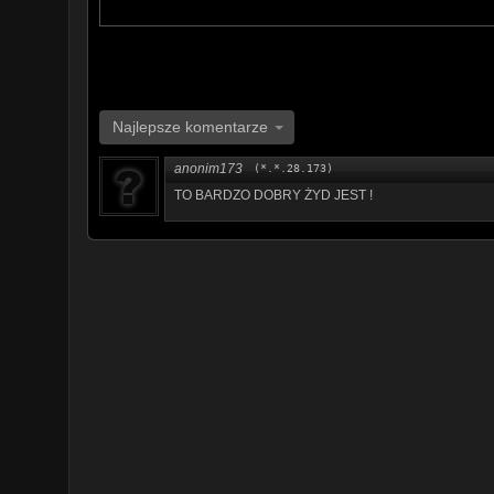
Najlepsze komentarze
anonim173
(*.*.28.173)
TO BARDZO DOBRY ŻYD JEST !