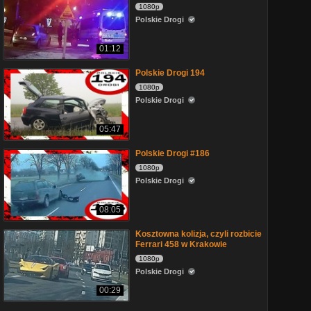
1080p
Polskie Drogi
01:12
Polskie Drogi 194
1080p
Polskie Drogi
05:47
Polskie Drogi #186
1080p
Polskie Drogi
08:05
Kosztowna kolizja, czyli rozbicie
Ferrari 458 w Krakowie
1080p
Polskie Drogi
00:29