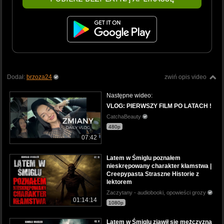
Dodał:
brzoza24
zwiń opis video
Następne wideo:
VLOG: PIERWSZY FILM PO LATACH !
CatchaBeauty
480p
07:42
Latem w Śmiglu poznałem
nieskrępowany charakter kłamstwa |
Creepypasta Straszne Historie z
lektorem
Zaczytany - audiobooki, opowieści grozy
01:14:14
1080p
Latem w Śmiglu zjawił się mężczyzna