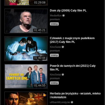
01:29:08
Dom zły (2009) Cały film PL
Media4fun
premium
1080p
01:45:21
Człowiek z magicznym pudełkiem
(2017) Cały film PL
KinoSwiat
premium
1080p
01:40:44
Powrót do tamtych dni (2021) Cały
film PL
KinoSwiat
premium
1080p
01:44:55
Herbata po brytyjsku - wrzatek, mleko
i kolonializm
uRbanWLondynie