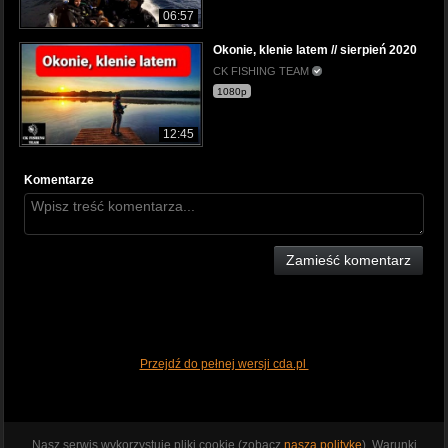
06:57
Okonie, klenie latem // sierpień 2020
CK FISHING TEAM
1080p
12:45
Komentarze
Zamieść komentarz
Przejdź do pełnej wersji cda.pl
Nasz serwis wykorzystuje pliki cookie (zobacz
naszą politykę
). Warunki