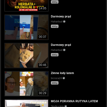
480p
14:05
Darmowy prąd
Haharbud
480p
00:37
Darmowy prąd
Haharbud
480p
00:46
Zimne lody latem
brzoza24
480p
00:29
MOJA PORANNA RUTYNA LATEM
Słodka Ada