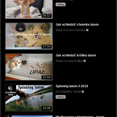
1080p
04:57
Jak ochłodzić chomika latem
Świat Oczami Chomika
07:54
Jak ochłodzić królika latem
Świat Oczami Królika
10:04
Spinning latem // 2019
CK FISHING TEAM
1080p
14:46