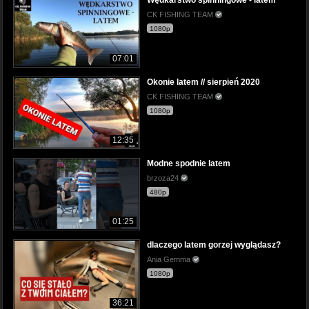
Wędkarstwo spinningowe - latem
CK FISHING TEAM
1080p
07:01
Okonie latem // sierpień 2020
CK FISHING TEAM
1080p
12:35
Modne spodnie latem
brzoza24
480p
01:25
dlaczego latem gorzej wyglądasz?
Ania Gemma
1080p
36:21