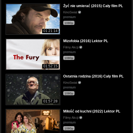
Żyć nie umierać (2015) Cały film PL
KinoSwiat
premium
1080p
01:21:14
Mizofobia (2016) Lektor PL
Filmy Akcji
premium
1080p
01:52:15
Ostatnia rodzina (2016) Cały film PL
KinoSwiat
premium
1080p
01:57:28
Miłość od kuchni (2022) Lektor PL
Filmy Akcji
premium
1080p