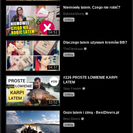
Niemowlę latem. Czego nie robić?
BabskieShorty
1080p
04:51
Dlaczego latem używam kremów BB?
TheOleskaaa
1080p
04:37
#226 PROSTE ŁOWIENIE KARPI
LATEM
Siwy Feeder
1080p
33:52
Gozo latem i zimą - BestDivers.pl
Best Divers
1080p