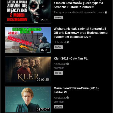
z moich koszmarów | Creepypasta
Straszne Historie z lektorem
Zaczytany - audiobooki, opowieści grozy
1080p
29:21
Wichura nie dała rady tej konstrukcji
Off grid Darmowy prąd Budowa domu
systemem gospodarczym
Haharbud
1080p
07:31
Kler (2018) Cały film PL
KinoSwiat
premium
1080p
02:09:25
Maria Skłodowska-Curie (2016)
Lektor PL
KinoSwiat
premium
1080p
01:36:07