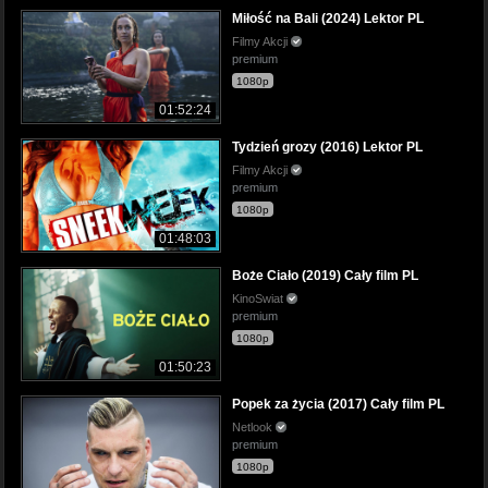
Miłość na Bali (2024) Lektor PL
Filmy Akcji
premium
1080p
01:52:24
Tydzień grozy (2016) Lektor PL
Filmy Akcji
premium
1080p
01:48:03
Boże Ciało (2019) Cały film PL
KinoSwiat
premium
1080p
01:50:23
Popek za życia (2017) Cały film PL
Netlook
premium
1080p