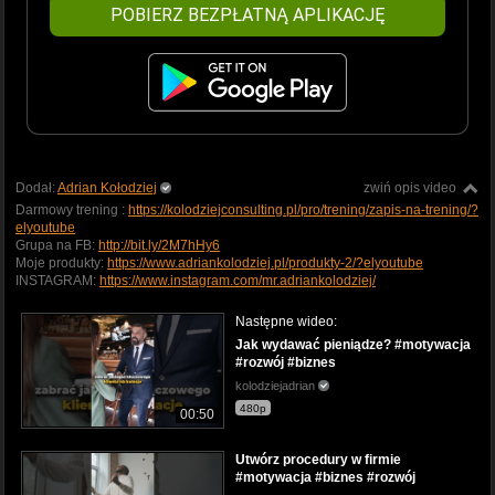
POBIERZ BEZPŁATNĄ APLIKACJĘ
Dodał:
Adrian Kołodziej
zwiń opis video
Darmowy trening :
https://kolodziejconsulting.pl/pro/trening/zapis-na-trening/?
elyoutube
Grupa na FB:
http://bit.ly/2M7hHy6
Moje produkty:
https://www.adriankolodziej.pl/produkty-2/?elyoutube
INSTAGRAM:
https://www.instagram.com/mr.adriankolodziej/
Następne wideo:
Jak wydawać pieniądze? #motywacja
#rozwój #biznes
kolodziejadrian
480p
00:50
Utwórz procedury w firmie
#motywacja #biznes #rozwój