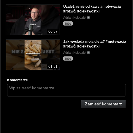
Uzależnienie od kawy #motywacja
#rozwój #ciekawostki
Adrian Kołodziej
480p
00:57
Jak wygląda moja dieta? #motywacja
#rozwój #ciekawostki
Adrian Kołodziej
480p
01:51
Komentarze
Zamieść komentarz