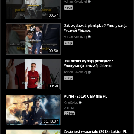
Adrian Kołodziej
480p
00:57
Jak wydawać pieniądze? #motywacja
#rozwój #biznes
Adrian Kołodziej
480p
00:50
Jak biedni wydają pieniądze?
#motywacja #rozwój #biznes
Adrian Kołodziej
480p
00:58
Kurier (2019) Cały film PL
KinoSwiat
premium
1080p
01:48:37
Życie jest wspaniałe (2018) Lektor PL