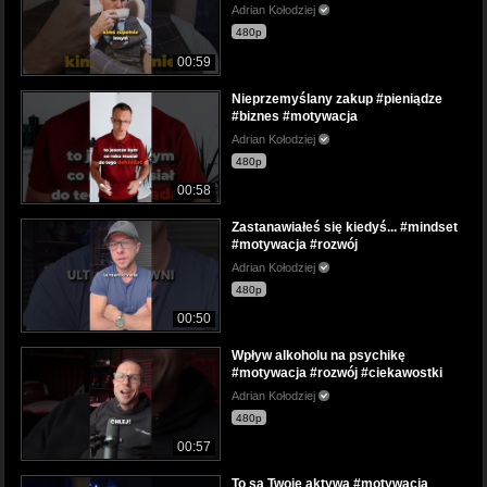
Adrian Kołodziej
480p
00:59
Nieprzemyślany zakup #pieniądze
#biznes #motywacja
Adrian Kołodziej
480p
00:58
Zastanawiałeś się kiedyś... #mindset
#motywacja #rozwój
Adrian Kołodziej
480p
00:50
Wpływ alkoholu na psychikę
#motywacja #rozwój #ciekawostki
Adrian Kołodziej
480p
00:57
To są Twoje aktywa #motywacja