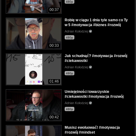
480p
00:37
Robię w ciągu 1 dnia tyle samo co Ty
w 5 #motywacja #biznes #rozwój
Adrian Kołodziej
480p
00:33
Jak schudnąć? #motywacja #rozwój
#ciekawostki
Adrian Kołodziej
480p
01:46
Umiejętności towarzyskie
#ciekawostki #motywacja #rozwój
Adrian Kołodziej
480p
00:42
Musisz ewoluować! #motywacja
#rozwój #mindset