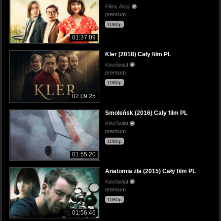
Filmy Akcji
premium
1080p
01:37:09
Kler (2018) Cały film PL
KinoSwiat
premium
1080p
02:09:25
Smoleńsk (2016) Cały film PL
KinoSwiat
premium
1080p
01:55:20
Anatomia zła (2015) Cały film PL
KinoSwiat
premium
1080p
01:56:46