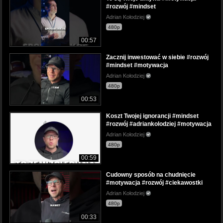
#rozwój #mindset
Adrian Kołodziej
480p
00:57
Zacznij inwestować w siebie #rozwój
#mindset #motywacja
Adrian Kołodziej
480p
00:53
Koszt Twojej ignorancji #mindset
#rozwój #adriankolodziej #motywacja
Adrian Kołodziej
480p
00:59
Cudowny sposób na chudnięcie
#motywacja #rozwój #ciekawostki
Adrian Kołodziej
480p
00:33