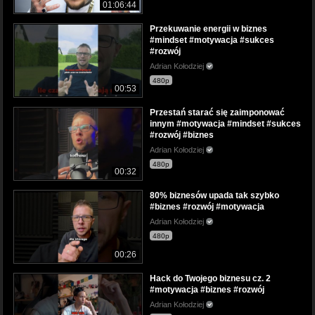
01:06:44
Przekuwanie energii w biznes
#mindset #motywacja #sukces
#rozwój
Adrian Kołodziej
480p
00:53
Przestań starać się zaimponować
innym #motywacja #mindset #sukces
#rozwój #biznes
Adrian Kołodziej
480p
00:32
80% biznesów upada tak szybko
#biznes #rozwój #motywacja
Adrian Kołodziej
480p
00:26
Hack do Twojego biznesu cz. 2
#motywacja #biznes #rozwój
Adrian Kołodziej