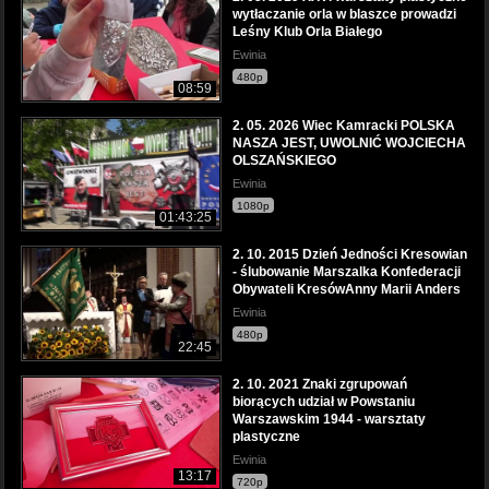
wytłaczanie orla w blaszce prowadzi
Leśny Klub Orla Białego
Ewinia
480p
08:59
2. 05. 2026 Wiec Kamracki POLSKA
NASZA JEST, UWOLNIĆ WOJCIECHA
OLSZAŃSKIEGO
Ewinia
1080p
01:43:25
2. 10. 2015 Dzień Jedności Kresowian
- ślubowanie Marszalka Konfederacji
Obywateli KresówAnny Marii Anders
Ewinia
480p
22:45
2. 10. 2021 Znaki zgrupowań
biorących udział w Powstaniu
Warszawskim 1944 - warsztaty
plastyczne
Ewinia
13:17
720p