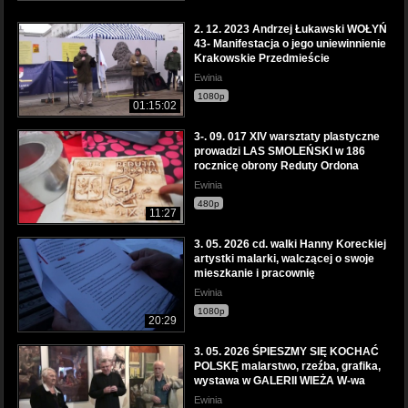
2. 12. 2023 Andrzej Łukawski WOŁYŃ
43- Manifestacja o jego uniewinnienie
Krakowskie Przedmieście
Ewinia
1080p
01:15:02
3-. 09. 017 XIV warsztaty plastyczne
prowadzi LAS SMOLEŃSKI w 186
rocznicę obrony Reduty Ordona
Ewinia
480p
11:27
3. 05. 2026 cd. walki Hanny Koreckiej
artystki malarki, walczącej o swoje
mieszkanie i pracownię
Ewinia
1080p
20:29
3. 05. 2026 ŚPIESZMY SIĘ KOCHAĆ
POLSKĘ malarstwo, rzeźba, grafika,
wystawa w GALERII WIEŻA W-wa
Ewinia