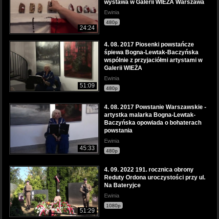
wystawa w Galerii WIEŻA Warszawa
Ewinia
480p
24:24
4. 08. 2017 Piosenki powstańcze
śpiewa Bogna-Lewtak-Baczyńska
wspólnie z przyjaciółmi artystami w
Galerii WIEŻA
Ewinia
51:09
480p
4. 08. 2017 Powstanie Warszawskie -
artystka malarka Bogna-Lewtak-
Baczyńska opowiada o bohaterach
powstania
Ewinia
45:33
480p
4. 09. 2022 191. rocznica obrony
Reduty Ordona uroczystości przy ul.
Na Bateryjce
Ewinia
1080p
51:29