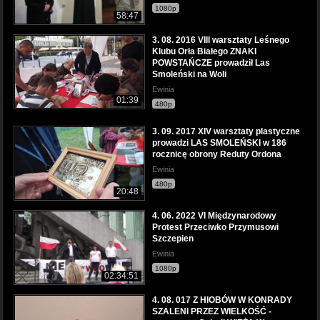
1080p
58:47
3. 08. 2016 VIII warsztaty Leśnego
Klubu Orła Białego ZNAKI
POWSTAŃCZE prowadził Las
Smoleński na Woli
Ewinia
01:39
480p
3. 09. 2017 XIV warsztaty plastyczne
prowadzi LAS SMOLEŃSKI w 186
rocznicę obrony Reduty Ordona
Ewinia
480p
20:48
4. 06. 2022 VI Międzynarodowy
Protest Przeciwko Przymusowi
Szczepien
Ewinia
1080p
02:34:51
4. 08. 017 Z HIOBÓW W KONRADY
SZALENI PRZEZ WIELKOŚĆ -