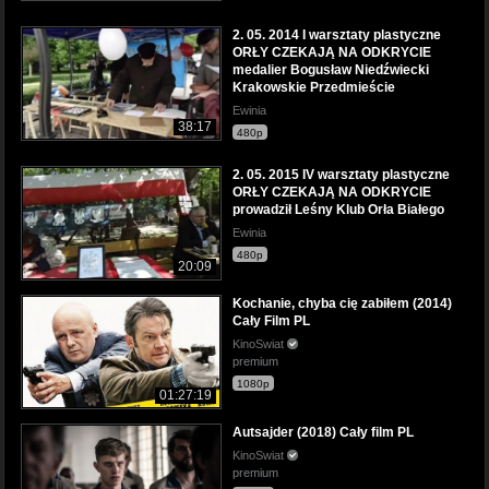
2. 05. 2014 I warsztaty plastyczne
ORŁY CZEKAJĄ NA ODKRYCIE
medalier Bogusław Niedźwiecki
Krakowskie Przedmieście
Ewinia
38:17
480p
2. 05. 2015 IV warsztaty plastyczne
ORŁY CZEKAJĄ NA ODKRYCIE
prowadził Leśny Klub Orła Białego
Ewinia
480p
20:09
Kochanie, chyba cię zabiłem (2014)
Cały Film PL
KinoSwiat
premium
1080p
01:27:19
Autsajder (2018) Cały film PL
KinoSwiat
premium