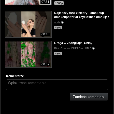
07:51
1080p
Najlepszy tusz z biedry!! #makeup
#makeuptutorial #eyelashes #makijaz
adria
480p
00:18
Droga w Zhangjiajie, Chiny
Piotr Chodak CHINY to LUBIĘ
480p
00:09
Komentarze
Zamieść komentarz