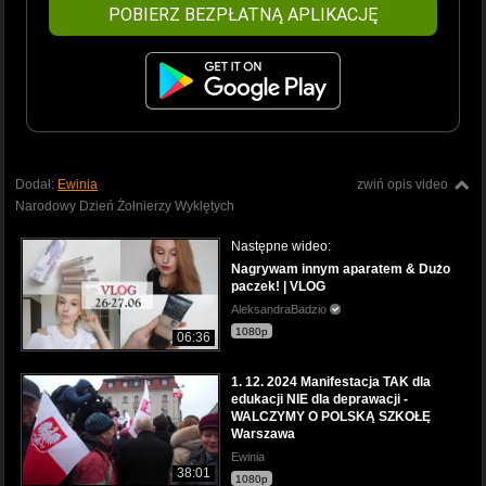
POBIERZ BEZPŁATNĄ APLIKACJĘ
Dodał:
Ewinia
zwiń opis video
Narodowy Dzień Żołnierzy Wyklętych
Następne wideo:
Nagrywam innym aparatem & Dużo
paczek! | VLOG
AleksandraBadzio
1080p
06:36
1. 12. 2024 Manifestacja TAK dla
edukacji NIE dla deprawacji -
WALCZYMY O POLSKĄ SZKOŁĘ
Warszawa
Ewinia
38:01
1080p