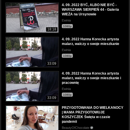
4. 09. 2022 BYĆ, ALBO NIE BYĆ -
WARSZAWA SIERPIEŃ 44 - Galeria
WIEŻA na Ursynowie
Ewinia
1080p
18:18
4. 09. 2022 Hanna Korecka artysta
malarz, walczy o swoje mieszkanie
Ewinia
1080p
33:09
4. 09. 2022 Hanna Korecka artysta
malarz, walczy o swoje mieszkanie i
pracownię
Ewinia
1080p
33:09
PRZYGOTOWANIA DO WIELKANOCY
| MAMA PRZYGOTOWUJE
KOSZYCZEK Święta w czasie
pandemii
BeautyOfChocolate