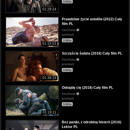
1080p
01:29:24
Prawdziwe życie aniołów (2022) Cały
film PL
KinoSwiat
premium
1080p
01:15:53
Szczęście świata (2016) Cały film PL
KinoSwiat
premium
1080p
01:38:19
Odnajdę cię (2018) Cały film PL
KinoSwiat
premium
1080p
01:19:11
Bez paniki, z odrobiną histerii (2016)
Lektor PL