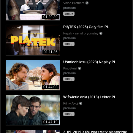
Video Brothers
premium
1080p
01:29:39
PIĄTEK (2025) Cały film PL
Piątek - serial oryginalny
premium
1080p
01:11:36
Uśmiech losu (2023) Napisy PL
KinoSwiat
premium
1080p
01:44:03
W świetle dnia (2013) Lektor PL
Filmy Akcji
premium
1080p
01:47:19
2. 05. 2019 XXVI warsztaty plastyczne