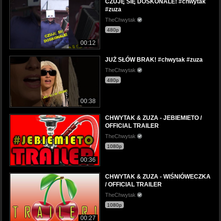
CZUJĘ SIĘ DOSKONALE! #chwytak
#zuza
TheChwytak
480p
00:12
JUŻ SŁÓW BRAK! #chwytak #zuza
TheChwytak
480p
00:38
CHWYTAK & ZUZA - JEBIEMIETO /
OFFICIAL TRAILER
TheChwytak
1080p
00:36
CHWYTAK & ZUZA - WIŚNIÓWECZKA
/ OFFICIAL TRAILER
TheChwytak
1080p
00:27