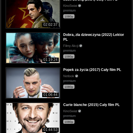
KinoSwiat
premium
1080p
02:02:37
Dobra, zła dziewczyna (2022) Lektor
PL
Filmy Akcji
premium
1080p
01:19:24
Popek za życia (2017) Cały film PL
Netlook
premium
1080p
01:06:44
Carte blanche (2015) Cały film PL
KinoSwiat
premium
1080p
01:44:53