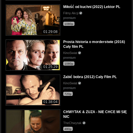
Miłość od kuchni (2022) Lektor PL
Filmy Akcji
premium
1080p
01:29:08
Prosta historia o morderstwie (2016)
Cały film PL
KinoSwiat
premium
1080p
01:25:29
Zabić bobra (2012) Cały Film PL
KinoSwiat
premium
720p
01:38:04
CHWYTAK & ZUZA - NIE CHCE MI SIĘ
NIC
TheChwytak
480p