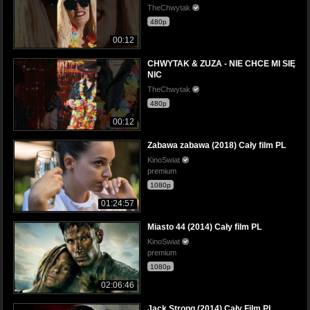
TheChwytak
480p
00:12
CHWYTAK & ZUZA - NIE CHCE MI SIĘ
NIC
TheChwytak
480p
00:12
Zabawa zabawa (2018) Cały film PL
KinoSwiat
premium
1080p
01:24:57
Miasto 44 (2014) Cały film PL
KinoSwiat
premium
1080p
02:06:46
Jack Strong (2014) Cały Film PL