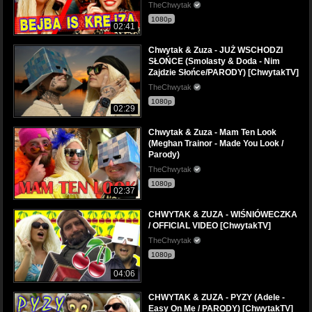
TheChwytak
1080p
02:41
Chwytak & Zuza - JUŻ WSCHODZI
SŁOŃCE (Smolasty & Doda - Nim
Zajdzie Słońce/PARODY) [ChwytakTV]
TheChwytak
1080p
02:29
Chwytak & Zuza - Mam Ten Look
(Meghan Trainor - Made You Look /
Parody)
TheChwytak
1080p
02:37
CHWYTAK & ZUZA - WIŚNIÓWECZKA
/ OFFICIAL VIDEO [ChwytakTV]
TheChwytak
1080p
04:06
CHWYTAK & ZUZA - PYZY (Adele -
Easy On Me / PARODY) [ChwytakTV]