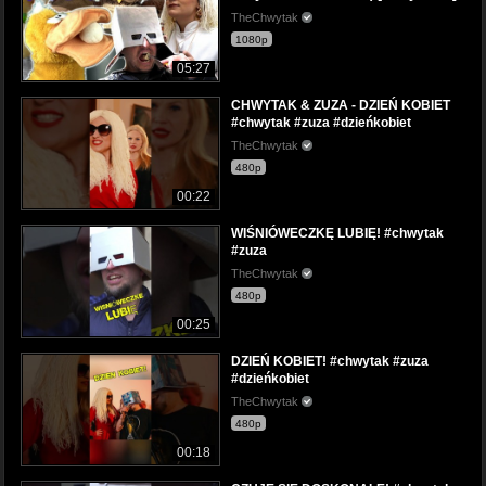
TheChwytak
1080p
05:27
CHWYTAK & ZUZA - DZIEŃ KOBIET
#chwytak #zuza #dzieńkobiet
TheChwytak
480p
00:22
WIŚNIÓWECZKĘ LUBIĘ! #chwytak
#zuza
TheChwytak
480p
00:25
DZIEŃ KOBIET! #chwytak #zuza
#dzieńkobiet
TheChwytak
480p
00:18