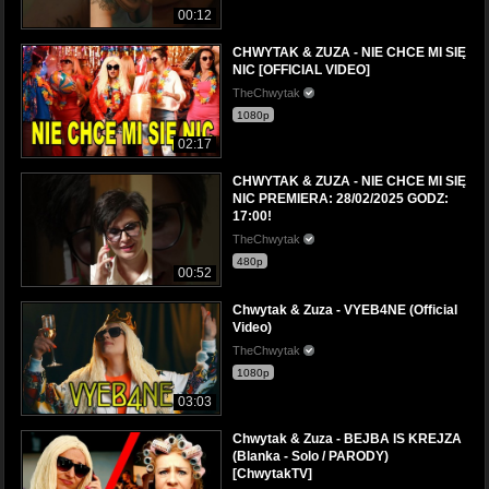
00:12
CHWYTAK & ZUZA - NIE CHCE MI SIĘ
NIC [OFFICIAL VIDEO]
TheChwytak
1080p
02:17
CHWYTAK & ZUZA - NIE CHCE MI SIĘ
NIC PREMIERA: 28/02/2025 GODZ:
17:00!
TheChwytak
480p
00:52
Chwytak & Zuza - VYEB4NE (Official
Video)
TheChwytak
1080p
03:03
Chwytak & Zuza - BEJBA IS KREJZA
(Blanka - Solo / PARODY)
[ChwytakTV]