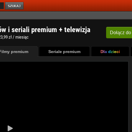
ów i seriali premium + telewizja
Dołącz
do
3,99 zł / miesiąc
Filmy premium
Seriale premium
Dla dzieci