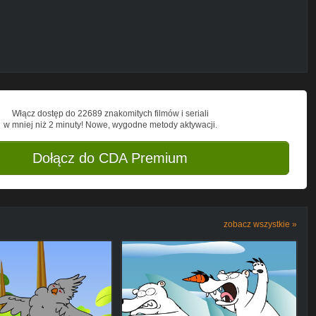
Włącz dostęp do 22689 znakomitych filmów i seriali
w mniej niż 2 minuty! Nowe, wygodne metody aktywacji.
Dołącz do CDA Premium
zobacz wszystkie »