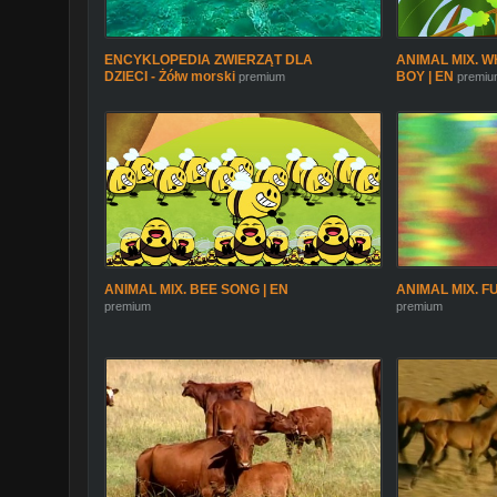
ENCYKLOPEDIA ZWIERZĄT DLA
ANIMAL MIX. W
DZIECI - Żółw morski
BOY | EN
premium
premiu
ANIMAL MIX. BEE SONG | EN
ANIMAL MIX. F
premium
premium