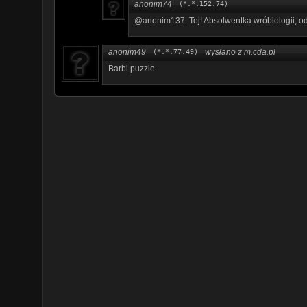
anonim74
(*.*.152.74)
@anonim137: Tej! Absolwentka wróblologii, od 
anonim49
wysłano z m.cda.pl
(*.*.77.49)
Barbi puzzle