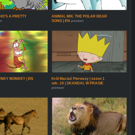
HO'S A PRETTY
ANIMAL MIX. THE POLAR BEAR
SONG | EN
m
premium
UNKY MONKEY | EN
Król Maciuś Pierwszy | sezon 1
odc. 10 | SKANDAL W PRASIE
premium