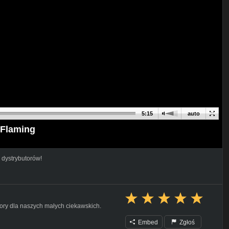
5:15
auto
Flaming
 dystrybutorów!
flory dla naszych małych ciekawskich.
Embed
Zgłoś