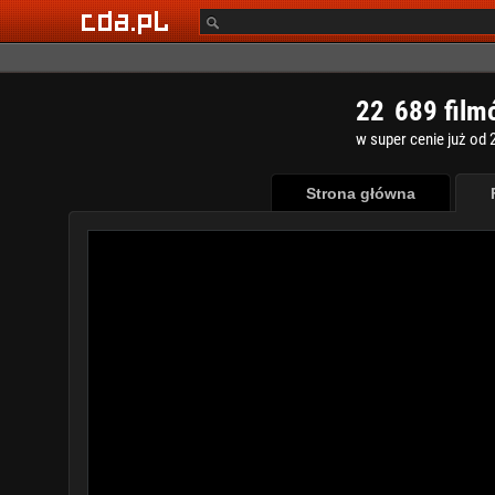
2
2
6
8
9
film
w super cenie już od 2
Strona główna