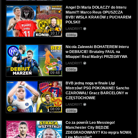
Angel Di Maria DOŁĄCZY do Interu
Miami?! Marco Reus OPUSZCZA
BVB! WISŁA KRAKÓW z PUCHAREM
POLSKI!
LANDRIYT
10:17
1080p
Nicola Zalewski BOHATEREM Interu
w DEBIUCIE! Brutalny FAUL na
Mbappe! Real Madryt PRZEGRYWA
LANDRIYT
1080p
09:48
BVB jedną nogą w finale Ligi
Mistrzów! PSG POKONANE! Sancho
CZAROWAŁ! Gracz BARCELONY w
CZĘSTOCHOWIE
LANDRIYT
08:09
1080p
Co za powrót Leo Messiego!
Manchester City BĘDZIE
ZDEGRADOWANY? Kto wygra NOWĄ
Ligę Mistrzów?