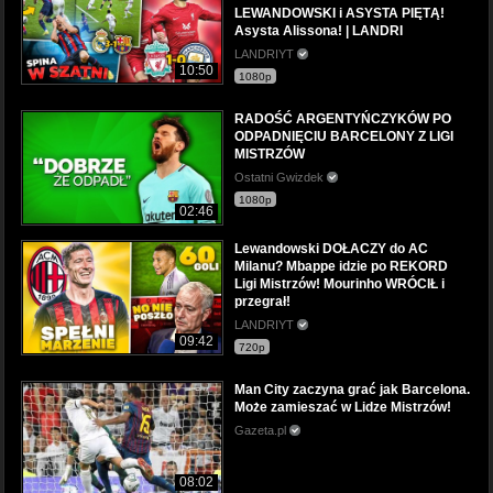
LEWANDOWSKI i ASYSTA PIĘTĄ!
Asysta Alissona! | LANDRI
LANDRIYT
10:50
1080p
RADOŚĆ ARGENTYŃCZYKÓW PO
ODPADNIĘCIU BARCELONY Z LIGI
MISTRZÓW
Ostatni Gwizdek
1080p
02:46
Lewandowski DOŁACZY do AC
Milanu? Mbappe idzie po REKORD
Ligi Mistrzów! Mourinho WRÓCIŁ i
przegrał!
LANDRIYT
09:42
720p
Man City zaczyna grać jak Barcelona.
Może zamieszać w Lidze Mistrzów!
Gazeta.pl
08:02