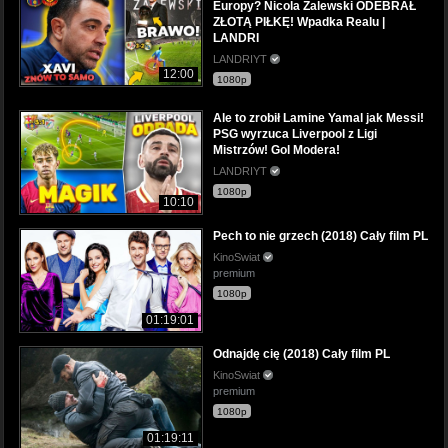
Europy? Nicola Zalewski ODEBRAŁ
ZŁOTĄ PIŁKĘ! Wpadka Realu |
LANDRI
LANDRIYT
12:00
1080p
Ale to zrobił Lamine Yamal jak Messi!
PSG wyrzuca Liverpool z Ligi
Mistrzów! Gol Modera!
LANDRIYT
1080p
10:10
Pech to nie grzech (2018) Cały film PL
KinoSwiat
premium
1080p
01:19:01
Odnajdę cię (2018) Cały film PL
KinoSwiat
premium
1080p
01:19:11