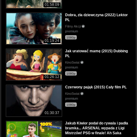
01:58:09
Dobra, zła dziewczyna (2022) Lektor
PL
Filmy Akcji
premium
1080p
01:19:24
Jak uratować mamę (2015) Dubbing
PL
KinoSwiat
premium
1080p
01:26:12
Czerwony pająk (2015) Cały film PL
KinoSwiat
premium
1080p
01:30:37
Jakub Kiwior podał do rywala i padła
bramka... ARSENAL wypada z Ligi
Mistrzów! PSG w finale! Ah Saka