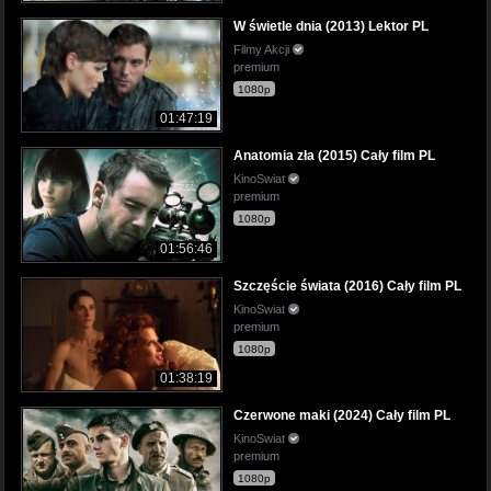
W świetle dnia (2013) Lektor PL
Filmy Akcji
premium
1080p
01:47:19
Anatomia zła (2015) Cały film PL
KinoSwiat
premium
1080p
01:56:46
Szczęście świata (2016) Cały film PL
KinoSwiat
premium
1080p
01:38:19
Czerwone maki (2024) Cały film PL
KinoSwiat
premium
1080p