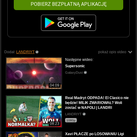
POBIERZ BEZPŁATNĄ APLIKACJĘ
Dodał:
LANDRIYT
pokaż opis video
Następne wideo:
Supersonic
GalaxyDust
04:09
Real Madryt ODPADA! El Clasico nie
będzie! MILIK ZWARIOWAŁ? Woli
zostać w NAPOLI | LANDRI
LANDRIYT
1080p
08:23
Xavi PŁACZE po LOSOWANIU Ligi