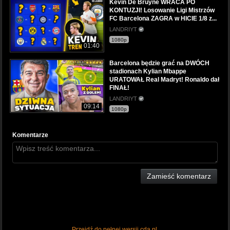
Kevin De Bruyne WRACA PO
KONTUZJI! Losowanie Ligi Mistrzów
FC Barcelona ZAGRA w HICIE 1/8 z...
LANDRIYT
1080p
01:40
Barcelona będzie grać na DWÓCH
stadionach Kylian Mbappe
URATOWAŁ Real Madryt! Ronaldo dał
FINAŁ!
LANDRIYT
09:14
1080p
Komentarze
Zamieść komentarz
Przejdź do pełnej wersji cda.pl