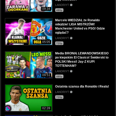
LANDRIYT
09:34
480p
Marcelo WIEDZIAŁ że Ronaldo
odejdzie! LIGA MISTRZÓW!
Manchester United vs PSG! Gdzie
oglądać?
LANDRIYT
05:05
720p
Media BRONIĄ LEWANDOWSKIEGO
po kiepskim El Clasico! Świderski to
POLSKI Messi! Jay-Z KUPI
TOTTENHAM?
LANDRIYT
09:51
480p
Ostatnia szansa dla Ronaldo i Realu!
LANDRIYT
720p
02:28