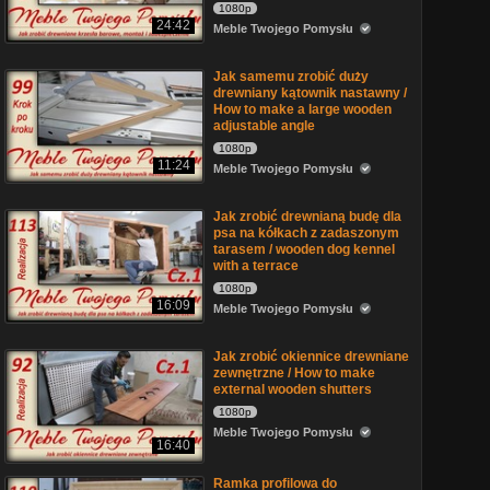
1080p
24:42
Meble Twojego Pomysłu
Jak samemu zrobić duży
drewniany kątownik nastawny /
How to make a large wooden
adjustable angle
1080p
11:24
Meble Twojego Pomysłu
Jak zrobić drewnianą budę dla
psa na kółkach z zadaszonym
tarasem / wooden dog kennel
with a terrace
1080p
16:09
Meble Twojego Pomysłu
Jak zrobić okiennice drewniane
zewnętrzne / How to make
external wooden shutters
1080p
Meble Twojego Pomysłu
16:40
Ramka profilowa do