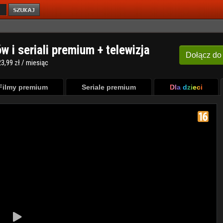
ów i seriali premium + telewizja
Dołącz
do
3,99 zł / miesiąc
Filmy premium
Seriale premium
Dla dzieci