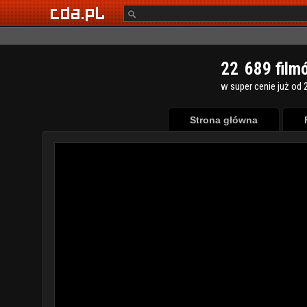
2
2
6
8
9
film
w super cenie już od 2
Strona główna