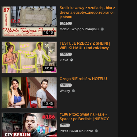
Stolik kawowy z szufladą - blat z
drewna egzotycznego zebrano i
jesionu
1080p
Meble Twojego Pomysłu
18:18
TESTUJĘ RZECZY Z SHEIN! |
WIELKI HAUL+kod zniżkowy
1080p
ki tka
08:38
Czego NIE robić w HOTELU
1080p
Waksy
10:45
#186 Przez Świat na Fazie -
Spacer po Berlinie | NIEMCY
720p
Przez Świat Na Fazie