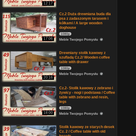
12:17
Cz.2 Duża drewniana buda dla
psa z zadaszonym tarasem i
kółkami / A large wooden
doghouse
1080p
17:06
Meble Twojego Pomysłu
Drewniany stolik kawowy z
szufladą Cz.2/ Wooden coffee
table with drawer
1080p
Meble Twojego Pomysłu
20:16
Cz.2- Stolik kawowy z zebrano i
żywicy - nogi i podstawa / Coffee
table with zebrano and resin,
legs
1080p
18:00
Meble Twojego Pomysłu
Stolik kawowy ze starych desek
Cz. 2 / Coffee table with old