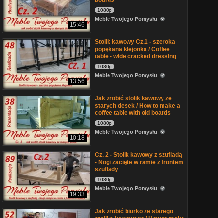
boards
1080p
Meble Twojego Pomysłu
15:46
Stolik kawowy Cz.1 - szeroka
popękana klejonka / Coffee
table - wide cracked dressing
1080p
Meble Twojego Pomysłu
13:56
Jak zrobić stolik kawowy ze
starych desek / How to make a
coffee table with old boards
1080p
Meble Twojego Pomysłu
10:18
Cz. 2 - Stolik kawowy z szufladą
- Nogi zacięte w ramie z frontem
szuflady
1080p
Meble Twojego Pomysłu
19:33
Jak zrobić biurko ze starego