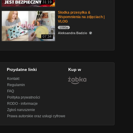
31:19
Słodka przesyłka &
Wspomnienia na zdjęciach |
VLOG
1080p
Aleksandra Badzio
07:34
Przydatne linki
Kup w
Kontakt
Regulamin
FAQ
Polityka prywatności
RODO - informacje
Zgłoś naruszenie
Prawa autorskie oraz usługi cyfrowe