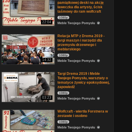
pamiątkowej deski na akcję
ławeczka dla artysty, ścisk
taśmowy do ram wolfcraft
1080p
22:04
Meble Twojego Pomysłu
Relacja MTP z Drema 2019 -
targi maszyn i narzędzi dla
przemysłu drzewnego i
meblarskiego
1080p
14:32
Meble Twojego Pomysłu
Targi Drema 2019 i Meble
Twojego Pomysłu, warsztaty o
tematyce żywicy epoksydowej,
zapowiedź
1080p
03:23
Meble Twojego Pomysłu
Wolfcraft - wiertła Forstnera w
zestawie i osobno
1080p
Meble Twojego Pomysłu