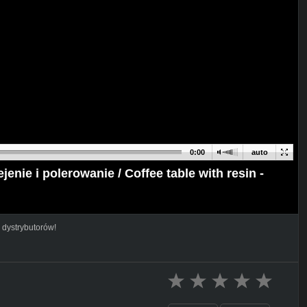
0:00
auto
jenie i polerowanie / Coffee table with resin -
 dystrybutorów!