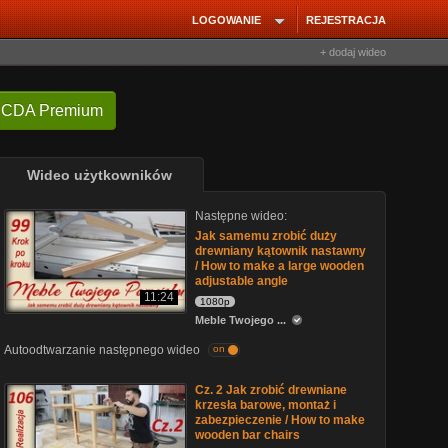
LOGOWANIE
REJESTRACJA
+ dodaj wideo
 CDA Premium
Wideo użytkowników
Następne wideo:
Jak samemu zrobić duży
drewniany kątownik nastawny
/ How to make a large wooden
adjustable angle
11:24
1080p
Meble Twojego ...
Autoodtwarzanie następnego wideo
on
Cz. 2 Jak zrobić drewniane
krzesła barowe, montaż i
zabezpieczenie / How to make
wooden bar chairs