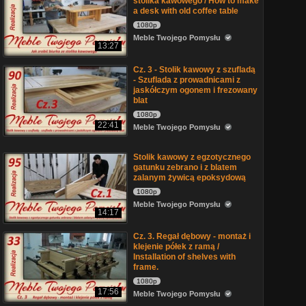
stolika kawowego / How to make
a desk with old coffee table
1080p
Meble Twojego Pomysłu
13:27
Cz. 3 - Stolik kawowy z szufladą
- Szuflada z prowadnicami z
jaskółczym ogonem i frezowany
blat
1080p
22:41
Meble Twojego Pomysłu
Stolik kawowy z egzotycznego
gatunku zebrano i z blatem
zalanym żywicą epoksydową
1080p
Meble Twojego Pomysłu
14:17
Cz. 3. Regał dębowy - montaż i
klejenie półek z ramą /
Installation of shelves with
frame.
1080p
17:56
Meble Twojego Pomysłu