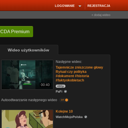
LOGOWANIE
REJESTRACJA
+ dodaj wideo
 CDA Premium
Wideo użytkowników
Następne wideo:
Tajemnicze zniszczone głowy
Rytuał czy polityka
#dokument #historia
#faktyokobietach
00:40
480p
PaFi
Autoodtwarzanie następnego wideo
on
Kolejne 10
WatchMojoPolska