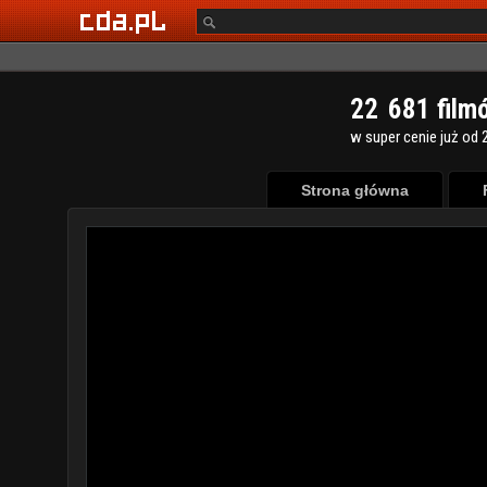
2
2
6
8
1
film
w super cenie już od 2
Strona główna