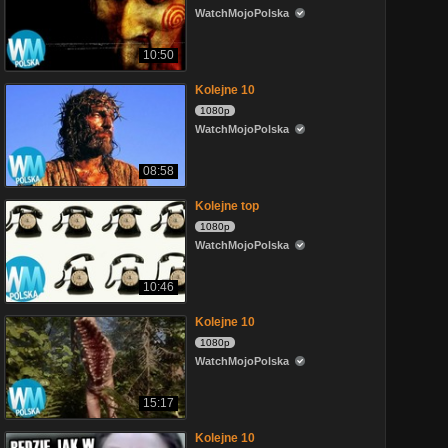
WatchMojoPolska
10:50
Kolejne 10
1080p
WatchMojoPolska
08:58
Kolejne top
1080p
WatchMojoPolska
10:46
Kolejne 10
1080p
WatchMojoPolska
15:17
Kolejne 10