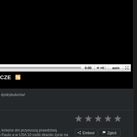
0:00
auto
ICZE
 dystrybutorów!
i, kolejne dni przynoszą prawdziwą
Embed
Zgłoś
o Paulo a w USA 10 osób straciło życie na