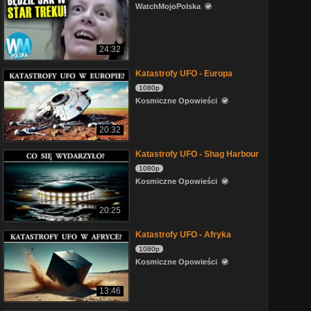
WatchMojoPolska
24:32
Katastrofy UFO - Europa
1080p
Kosmiczne Opowieści
20:32
Katastrofy UFO - Shag Harbour
1080p
Kosmiczne Opowieści
20:25
Katastrofy UFO - Afryka
1080p
Kosmiczne Opowieści
13:46