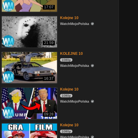
17:07
Kolejne 10
WatchMojoPolska
21:59
KOLEJNE 10
1080p
WatchMojoPolska
16:37
Kolejne 10
1080p
WatchMojoPolska
09:28
Kolejne 10
1080p
WatchMojoPolska