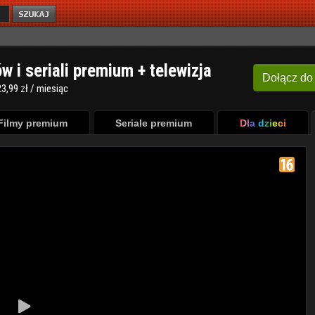
ów i seriali premium + telewizja
Dołącz
do
3,99 zł / miesiąc
Filmy premium
Seriale premium
Dla dzieci