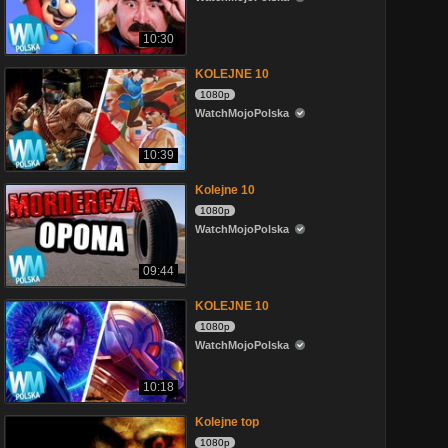
10:30
KOLEJNE 10
1080p
WatchMojoPolska
10:39
Kolejne 10
1080p
WatchMojoPolska
09:44
KOLEJNE 10
1080p
WatchMojoPolska
10:18
Kolejne top
1080p