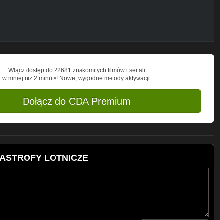
Włącz dostęp do 22681 znakomitych filmów i seriali
w mniej niż 2 minuty! Nowe, wygodne metody aktywacji.
Dołącz do CDA Premium
ATASTROFY LOTNICZE