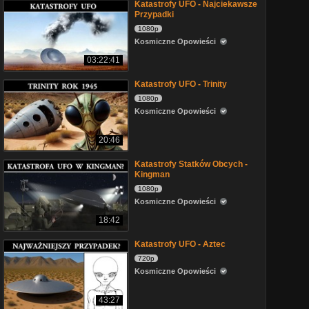
Katastrofy UFO - Najciekawsze
Przypadki
1080p
Kosmiczne Opowieści
03:22:41
Katastrofy UFO - Trinity
1080p
Kosmiczne Opowieści
20:46
Katastrofy Statków Obcych -
Kingman
1080p
Kosmiczne Opowieści
18:42
Katastrofy UFO - Aztec
720p
Kosmiczne Opowieści
43:27