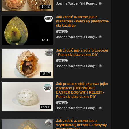
Joanna Wajdenfeld Pomy...
11:10
Jak zrobić ażurowe jajo z
makaronu - Pomysły plastyczne
dla każdego
1080p
Joanna Wajdenfeld Pomy...
14:11
Jak zrobić jajo z kory brzozowej
- Pomysły plastyczne DiY
1080p
Joanna Wajdenfeld Pomy...
18:17
Jak prosto zrobić ażurowe jajko
z reliefem [OPENWORK
EASTER EGG WITH RELIEF] -
Pomysły plastyczne DiY
1080p
09:08
Joanna Wajdenfeld Pomy...
Jak zrobić ażurowe jajo z
szydełkowej koronki - Pomysły