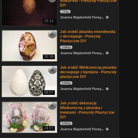
makaronu - Pomysły Plastyczne
DiY
720p
Joanna Wajdenfeld Pomy...
15:13
Jak zrobić pisankę mixedmedia
z decoupage - Pomysły
Plastyczne DiY
1080p
Joanna Wajdenfeld Pomy...
20:39
Jak zrobić Wielkanocną pisankę
decoupage z bandaża - Pomysły
plastyczne DiY
1080p
Joanna Wajdenfeld Pomy...
09:07
Jak zrobić dekorację
Wielkanocną z pisanką i
kwiatami - Pomysły Plastyczne
DiY
1080p
24:07
Joanna Wajdenfeld Pomy...