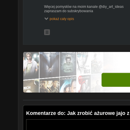
Więcej pomysłów na moim kanale @diy_art_ideas
zapraszam do subskrybowania
pokaż cały opis
zobacz też:
moją stronę:
https://sites.google.com/site/malarstwojw
bloga:
http://pomyslyplastyczne.blogspot.com
stronę na Facebook:
https://www.facebook.com/wajden
Twitter:
https://twitter.com/JWajdenfeld
#diy #dekoracje #jajo
muzyka z YouTube Audio Library: Sonatina No 2 in F
Komentarze do: Jak zrobić ażurowe jajo 