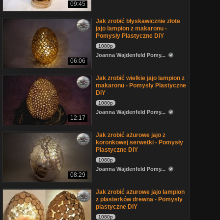
09:45
Jak zrobić błyskawicznie złote
jajo lampion z makaronu -
Pomysły Plastyczne DiY
1080p
Joanna Wajdenfeld Pomy...
06:06
Jak zrobić wielkie jajo lampion z
makaronu - Pomysły Plastyczne
DiY
1080p
Joanna Wajdenfeld Pomy...
12:17
Jak zrobić ażurowe jajo z
koronkowej serwetki - Pomysły
Plastyczne DiY
1080p
Joanna Wajdenfeld Pomy...
08:29
Jak zrobić ażurowe jajo lampion
z plasterków drewna - Pomysły
plastyczne DiY
1080p