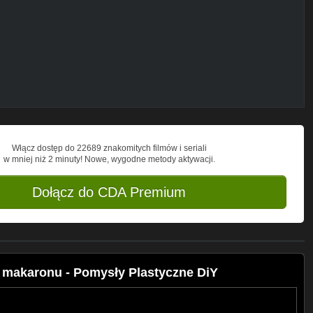
feld
 Major Rondo by Joel Cummins
Włącz dostęp do 22689 znakomitych filmów i seriali
w mniej niż 2 minuty! Nowe, wygodne metody aktywacji.
Dołącz do CDA Premium
z makaronu - Pomysły Plastyczne DiY