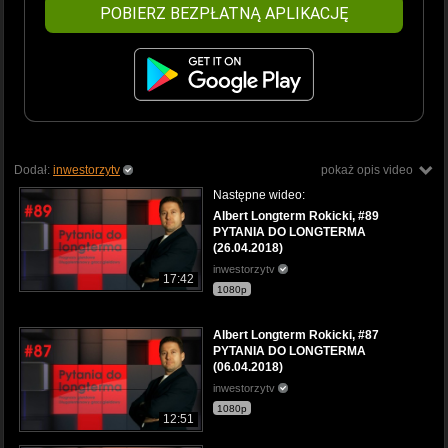
POBIERZ BEZPŁATNĄ APLIKACJĘ
Dodał:
inwestorzytv
pokaż opis video
Następne wideo:
Albert Longterm Rokicki, #89
PYTANIA DO LONGTERMA
(26.04.2018)
inwestorzytv
17:42
1080p
Albert Longterm Rokicki, #87
PYTANIA DO LONGTERMA
(06.04.2018)
inwestorzytv
1080p
12:51