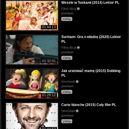
Wesele w Toskanii (2014) Lektor PL
Filmy Akcji
premium
1080p
01:44:13
Surinam: Gra o władzę (2020) Lektor
PL
Filmy Akcji
premium
1080p
01:32:01
Jak uratować mamę (2015) Dubbing
PL
KinoSwiat
premium
1080p
01:26:12
Carte blanche (2015) Cały film PL
KinoSwiat
premium
1080p
01:44:53