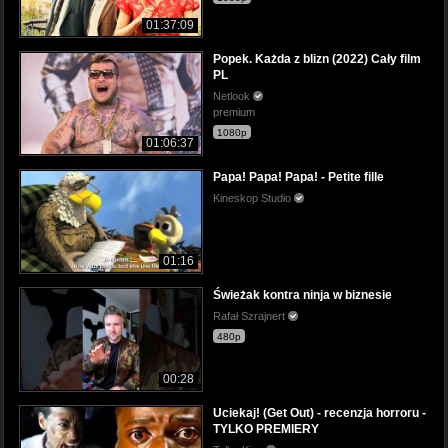
01:37:09
Popek. Każda z blizn (2022) Cały film
PL
Netlook
premium
1080p
01:06:37
Papa! Papa! Papa! - Petite fille
Kineskop Studio
01:16
Świeżak kontra ninja w biznesie
Rafał Szrajnert
480p
00:28
Uciekaj! (Get Out) - recenzja horroru -
TYLKO PREMIERY