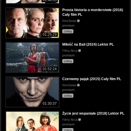
Prosta historia o morderstwie (2016)
Cały film PL
KinoSwiat
premium
1080p
01:25:29
Miłość na Bali (2024) Lektor PL
Filmy Akcji
premium
1080p
01:52:24
Czerwony pająk (2015) Cały film PL
KinoSwiat
premium
1080p
01:30:37
Życie jest wspaniałe (2018) Lektor PL
Filmy Akcji
premium
1080p