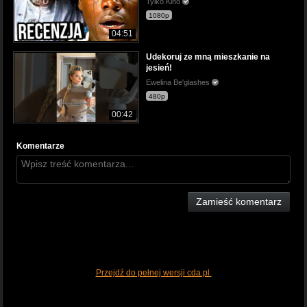
Tylko Kino
1080p
04:51
Udekoruj ze mną mieszkanie na
jesień!
Ewelina Be'glashes
480p
00:42
Komentarze
Zamieść komentarz
Przejdź do pełnej wersji cda.pl