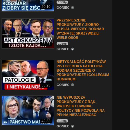
1080p
20:10
GONIEC
PRZYSPIESZENIE
PROKURATURY. ZIOBRO
MUSIAŁ WIEDZIEĆ BODNAR
WYZNAJE: SKRZYWDZILI
WIELE OSÓB
23:27
1080p
GONIEC
NIETYKALNOŚĆ POLITYKÓW
PiS i GŁĘBOKA PATOLOGIA.
BODNAR SZCZERZE O
PROKURATURZE I COLLEGIUM
HUMANUM
GONIEC
33:23
NIE WYPUSZCZĄ
PROKURATURY Z RĄK.
WRZOSEK UJAWNIA:
POLITYCY NIE POZWOLĄ NA
PEŁNĄ NIEZALEŻNOŚĆ
42:33
1080p
GONIEC