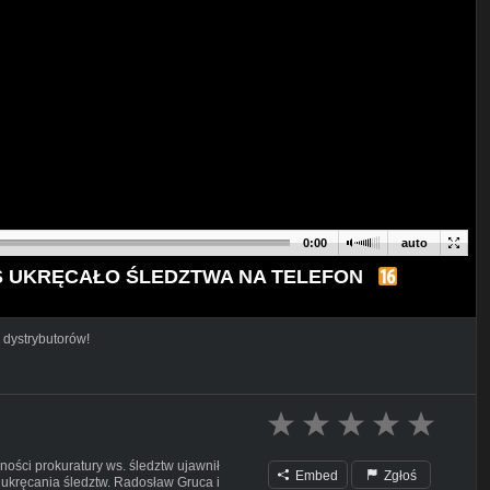
0:00
auto
S UKRĘCAŁO ŚLEDZTWA NA TELEFON
 dystrybutorów!
ości prokuratury ws. śledztw ujawnił
Embed
Zgłoś
 ukręcania śledztw. Radosław Gruca i