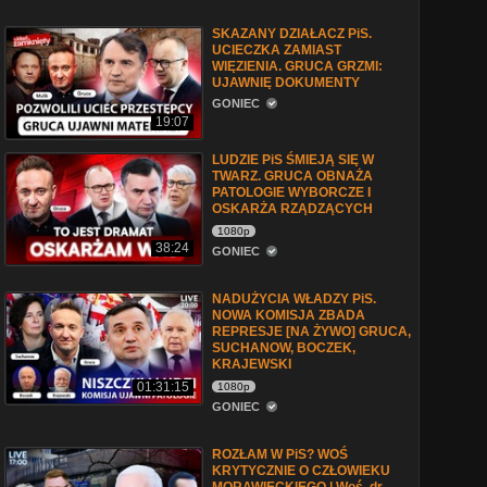
SKAZANY DZIAŁACZ PiS.
UCIECZKA ZAMIAST
WIĘZIENIA. GRUCA GRZMI:
UJAWNIĘ DOKUMENTY
GONIEC
19:07
LUDZIE PiS ŚMIEJĄ SIĘ W
TWARZ. GRUCA OBNAŻA
PATOLOGIE WYBORCZE I
OSKARŻA RZĄDZĄCYCH
1080p
38:24
GONIEC
NADUŻYCIA WŁADZY PiS.
NOWA KOMISJA ZBADA
REPRESJE [NA ŻYWO] GRUCA,
SUCHANOW, BOCZEK,
KRAJEWSKI
01:31:15
1080p
GONIEC
ROZŁAM W PiS? WOŚ
KRYTYCZNIE O CZŁOWIEKU