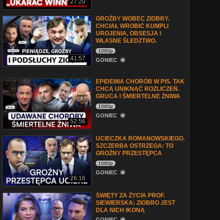
27:20
GROŹBY WOBEC ZIOBRY.
CHCIAŁ WROBIĆ KUMPLI
UROJENIA, OBSESJA I
WŁASNE ŚLEDZTWO.
1080p
41:57
GONIEC
EPIDEMIA CHORÓB W PIS. TAK
CHCĄ UNIKNĄĆ ROZLICZEŃ.
GRUCA I ŚMIERTELNE ŻNIWA
1080p
GONIEC
52:56
UCIECZKA ROMANOWSKIEGO.
SZCZERBA OSTRZEGA: TO
GROŹNY PRZESTĘPCA
1080p
GONIEC
26:16
ŚWIĘTY ZA ŻYCIA PROF.
SIEWIERSKA: ZIOBRO JEST
DLA NICH IKONĄ
GONIEC