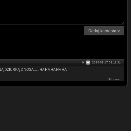
Dodaj komentarz
0
2025-01-17 08:11:31
ZIURKĄ Z NOSA ..... HA HA HA HA HA
Odpowiedz