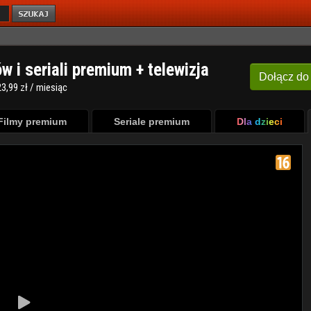
ów i seriali premium + telewizja
Dołącz
do
3,99 zł / miesiąc
Filmy premium
Seriale premium
Dla dzieci