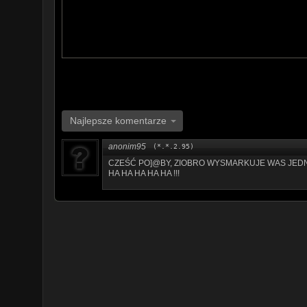
#ziobro #bodnar #układzamknięty #gruca
Najlepsze komentarze
anonim95
(*.*.2.95)
CZEŚĆ PO]@BY, ZIOBRO WYSMARKUJE WAS JEDNĄ D
HA HA HA HA HA !!!