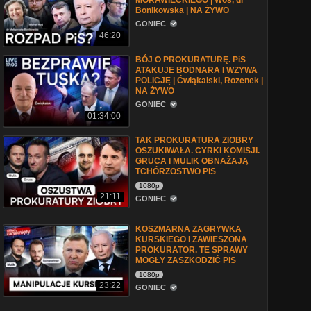
MORAWIECKIEGO | Woś, dr
Bonikowska | NA ŻYWO
GONIEC
46:20
BÓJ O PROKURATURĘ. PiS
ATAKUJE BODNARA I WZYWA
POLICJĘ | Ćwiąkalski, Rozenek |
NA ŻYWO
GONIEC
01:34:00
TAK PROKURATURA ZIOBRY
OSZUKIWAŁA. CYRKI KOMISJI.
GRUCA I MULIK OBNAŻAJĄ
TCHÓRZOSTWO PiS
1080p
21:11
GONIEC
KOSZMARNA ZAGRYWKA
KURSKIEGO I ZAWIESZONA
PROKURATOR. TE SPRAWY
MOGŁY ZASZKODZIĆ PiS
1080p
23:22
GONIEC