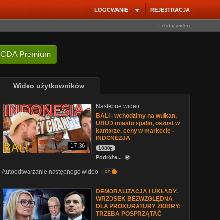
LOGOWANIE
REJESTRACJA
+ dodaj wideo
 CDA Premium
Wideo użytkowników
Następne wideo:
BALI - wchodzimy na wulkan,
UBUD miasto spalin, oszust w
kantorze, ceny w markecie -
INDONEZJA
17:36
1080p
Podróże...
Autoodtwarzanie następnego wideo
on
DEMORALIZACJA I UKŁADY.
WRZOSEK BEZWZGLĘDNA
DLA PROKURATURY ZIOBRY:
TRZEBA POSPRZĄTAĆ