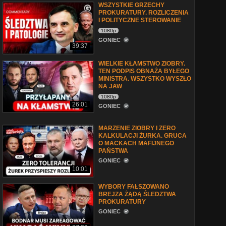
WSZYSTKIE GRZECHY
PROKURATURY. ROZLICZENIA
I POLITYCZNE STEROWANIE
1080p
GONIEC
39:37
WIELKIE KŁAMSTWO ZIOBRY.
TEN PODPIS OBNAŻA BYŁEGO
MINISTRA. WSZYSTKO WYSZŁO
NA JAW
1080p
26:01
GONIEC
MARZENIE ZIOBRY I ZERO
KALKULACJI ŻURKA. GRUCA
O MACKACH MAFIJNEGO
PAŃSTWA
GONIEC
10:01
WYBORY FAŁSZOWANO
BREJZA ŻĄDĄ ŚLEDZTWA
PROKURATURY
GONIEC