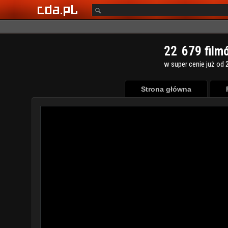
2
2
6
7
9
film
w super cenie już od 2
Strona główna