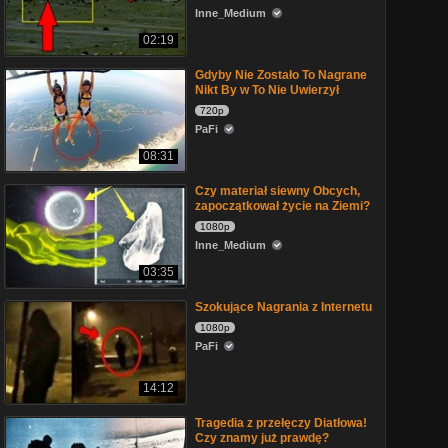
Inne_Medium
02:19
Gdyby Nie Zostało To Nagrane
Nikt By w To Nie Uwierzył
720p
PaFi
08:31
Czy materiał siewny Obcych,
zapoczątkował życie na Ziemi?
1080p
Inne_Medium
03:35
Szokujące Nagrania z Internetu
1080p
PaFi
14:12
Tragedia z przełęczy Diatłowa!
Czy znamy już prawdę?