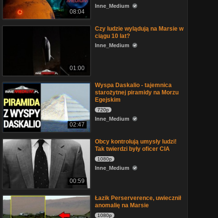
Inne_Medium
08:04
Czy ludzie wylądują na Marsie w
ciągu 10 lat?
Inne_Medium
01:00
Wyspa Daskalio - tajemnica
starożytnej piramidy na Morzu
Egejskim
720p
Inne_Medium
02:47
Obcy kontrolują umysły ludzi!
Tak twierdzi były oficer CIA
1080p
Inne_Medium
00:59
Łazik Perserverence, uwiecznił
anomalię na Marsie
1080p