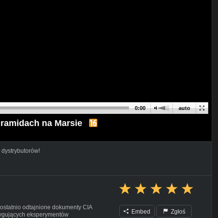
0:00
auto
piramidach na Marsie
 dystrybutorów!
 ostatnio odtajnione dokumenty CIA
Embed
Zgłoś
ntrygujących eksperymentów