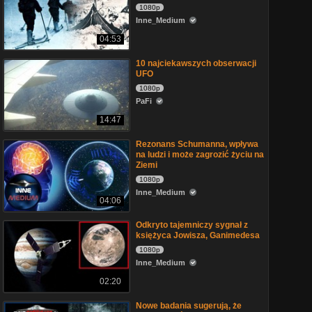
1080p
Inne_Medium
04:53
10 najciekawszych obserwacji
UFO
1080p
PaFi
14:47
Rezonans Schumanna, wpływa
na ludzi i może zagrozić życiu na
Ziemi
1080p
Inne_Medium
04:06
Odkryto tajemniczy sygnał z
księżyca Jowisza, Ganimedesa
1080p
Inne_Medium
02:20
Nowe badania sugerują, że