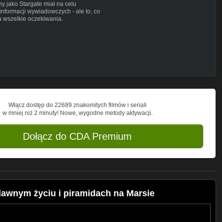
y jako Stargate miał na celu
nformacji wywiadowczych - ale to, co
a wszelkie oczekiwania.
rzekome-akta-cia-i-sensacyjne-
Włącz dostęp do 22689 znakomitych filmów i seriali
w mniej niż 2 minuty! Nowe, wygodne metody aktywacji.
Dołącz do CDA Premium
anynaziemi
UCsSSe7jjs0wYFe20FOgYgcw
nel/UCLck_XePQutafgbF87TBJxQ
/UCcwTm3HStqgzcdhPwNd98OA
dawnym życiu i piramidach na Marsie
9WSzo2n79SVctgJrQP9Q/join