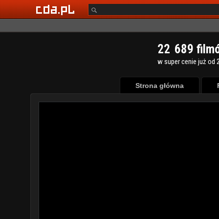
2
2
6
8
9
film
w super cenie już od 2
Strona główna