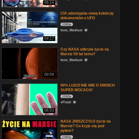
06:14
CIA udostępnia nową kolekcję
dokumentów o UFO
1080p
Inne_Medium
04:17
Czy NASA odkryła życie na
Marsie 50 lat temu?
Inne_Medium
00:59
90% LUDZI NIE WIE O SWOICH
SUPER MOCACH!
1080p
xFisiel
06:03
NASA ZNISZCZYŁO życie na
Marsie? Co kryje się pod
pyłem?
1080p