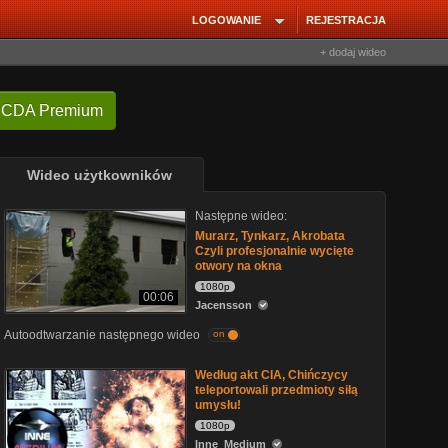
LOGOWANIE
REJESTRACJA
+ dodaj wideo
 CDA Premium
Wideo użytkowników
Następne wideo:
Murarz, Tynkarz, Akrobata
Czyli profesjonalnie wycięte
otwory na okna
1080p
00:06
Jacensson
Autoodtwarzanie następnego wideo
on
Według akt CIA, Chińczycy
teleportowali przedmioty siłą
umysłu!
1080p
Inne_Medium