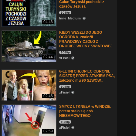
Całun Turyński pochodzi z
czasów Jezusa
1080p
Inne_Medium
04:46
KIEDY WESZLI DO JEGO
OGRÓDKA, znaleźli
PRAWDZIWY CZOŁG Z
DRUGIEJ WOJNY ŚWIATOWEJ
1080p
02:44
xFisiel
6-LETNI CHŁOPIEC OBRONIŁ
SIOSTRĘ PRZED ATAKIEM PSA,
założono mu 90 SZWÓW...
1080p
xFisiel
02:46
SMYCZ UTKNĘŁA w WINDZIE,
potem stało się coś
NIESAMOWITEGO
1080p
xFisiel
02:59