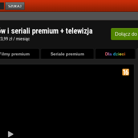
ów i seriali premium + telewizja
Dołącz
do
3,99 zł / miesiąc
Filmy premium
Seriale premium
Dla dzieci