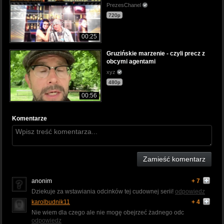
PrezesChanel
720p
00:25
Gruzińskie marzenie - czyli precz z
obcymi agentami
xyz
480p
00:56
Komentarze
Zamieść komentarz
anonim
+ 7
Dziekuje za wstawiania odcinków tej cudownej serii!
odpowiedz
karolbudnik11
+ 4
Nie wiem dla czego ale nie mogę obejrzeć żadnego odc
odpowiedz