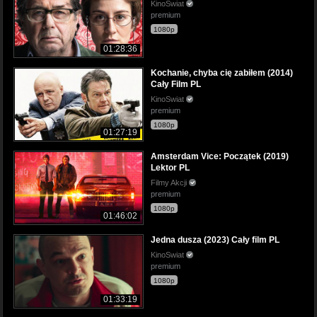
KinoSwiat
premium
1080p
01:28:36
Kochanie, chyba cię zabiłem (2014)
Cały Film PL
KinoSwiat
premium
1080p
01:27:19
Amsterdam Vice: Początek (2019)
Lektor PL
Filmy Akcji
premium
1080p
01:46:02
Jedna dusza (2023) Cały film PL
KinoSwiat
premium
1080p
01:33:19