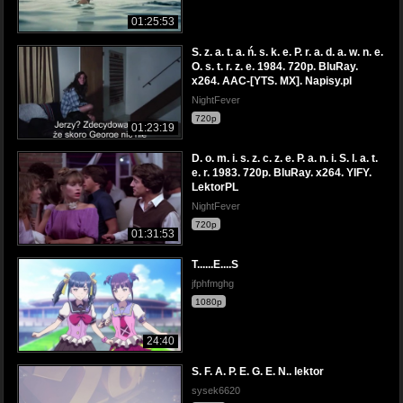
01:25:53
S. z. a. t. a. ń. s. k. e. P. r. a. d. a. w. n. e.
O. s. t. r. z. e. 1984. 720p. BluRay.
x264. AAC-[YTS. MX]. Napisy.pl
NightFever
720p
01:23:19
D. o. m. i. s. z. c. z. e. P. a. n. i. S. l. a. t.
e. r. 1983. 720p. BluRay. x264. YIFY.
LektorPL
NightFever
720p
01:31:53
T......E....S
jfphfmghg
1080p
24:40
S. F. A. P. E. G. E. N.. lektor
sysek6620