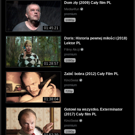
Dom zły (2009) Cały film PL
Media4fun
premium
1080p
01:45:21
Doris: Historia pewnej miłości (2018)
Lektor PL
Filmy Akcji
premium
1080p
01:28:57
Zabić bobra (2012) Cały Film PL
KinoSwiat
premium
720p
01:38:04
Gotowi na wszystko. Exterminator
(2017) Cały film PL
KinoSwiat
premium
1080p
01:52:39