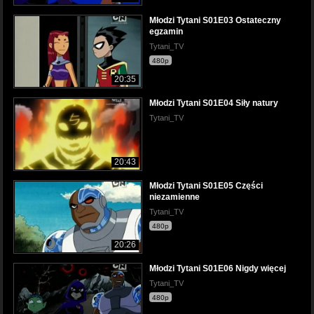
Młodzi Tytani S01E03 Ostateczny
egzamin
Tytani_TV
480p
20:35
Młodzi Tytani S01E04 Siły natury
Tytani_TV
20:43
Młodzi Tytani S01E05 Części
niezamienne
Tytani_TV
480p
20:26
Młodzi Tytani S01E06 Nigdy więcej
Tytani_TV
480p