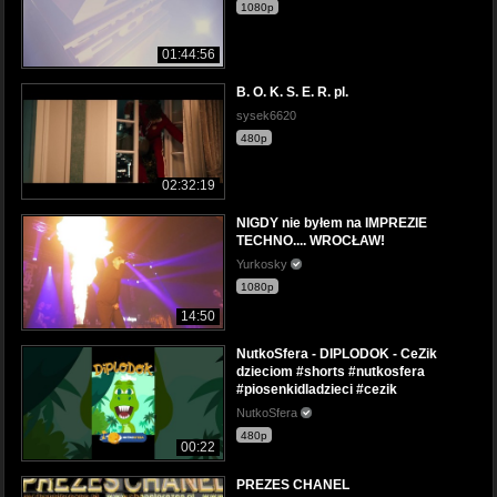
1080p
01:44:56
B. O. K. S. E. R. pl.
sysek6620
480p
02:32:19
NIGDY nie byłem na IMPREZIE
TECHNO.... WROCŁAW!
Yurkosky
1080p
14:50
NutkoSfera - DIPLODOK - CeZik
dzieciom #shorts #nutkosfera
#piosenkidladzieci #cezik
NutkoSfera
480p
00:22
PREZES CHANEL