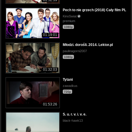
Pech to nie grzech (2018) Cały film PL
KinoSwiat
premium
1080p
01:19:01
Młodzi. dorośli. 2014. Lektor.pl
paulinagorni2007
1080p
01:32:03
Tytani
zawadkus
720p
01:53:26
S. u. r. v. i. v. e.
black-hawk13