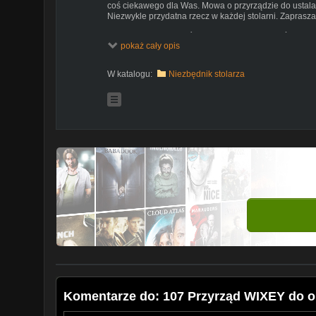
coś ciekawego dla Was. Mowa o przyrządzie do ustala
Niezwykle przydatna rzecz w każdej stolarni. Zaprasza
PAMIĘTAJCIE ABY RÓWNIEŻ TUTAJ ZAJRZEĆ :)
pokaż cały opis
Pasjonaci w dechę
https://www.youtube.com/channel/UC0yU...
W katalogu:
Niezbędnik stolarza
Facebooku Pasjonaci w dechę
https://www.facebook.com/groups/18657...
Komentarze do: 107 Przyrząd WIXEY do o