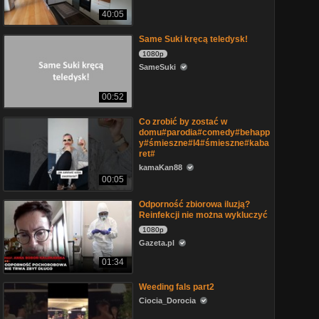
40:05
Same Suki kręcą teledysk!
1080p
SameSuki
00:52
Co zrobić by zostać w
domu#parodia#comedy#behapp
y#śmieszne#l4#śmieszne#kaba
ret#
kamaKan88
00:05
Odporność zbiorowa iluzją?
Reinfekcji nie można wykluczyć
1080p
Gazeta.pl
01:34
Weeding fals part2
Ciocia_Dorocia