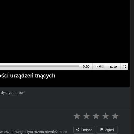
0:00
auto
ści urządzeń tnących
 dystrybutorów!
Embed
Zgłoś
warsztatowego i tym razem również mam