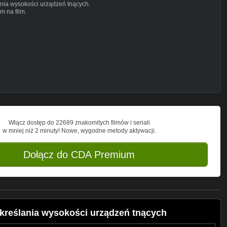
nia wysokości urządzeń tnących.
m na film.
Włącz dostęp do 22689 znakomitych filmów i seriali
w mniej niż 2 minuty! Nowe, wygodne metody aktywacji.
Dołącz do CDA Premium
kreślania wysokości urządzeń tnących