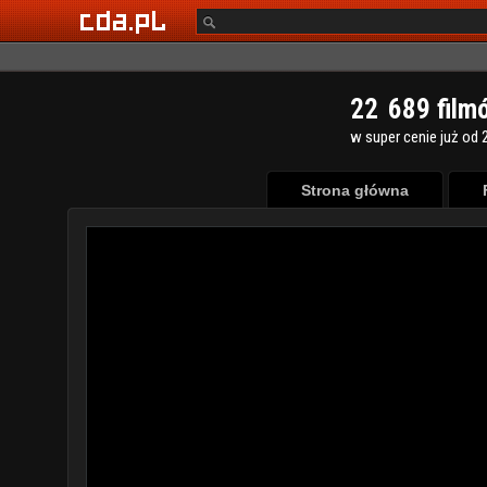
2
2
6
8
9
film
w super cenie już od 2
Strona główna