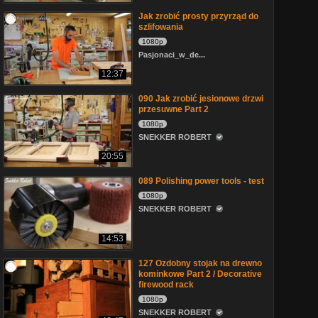
Jak zrobić prosty przyrząd do
szlifowania
1080p
Pasjonaci_w_de...
12:37
090 Jak zrobić jesionowe drzwi
przesuwne Part 2
1080p
SNEKKER ROBERT
20:55
089 Polishing power tools - test
1080p
SNEKKER ROBERT
14:53
127 Ozdobny stojak na drewno
kominkowe Part 2 / Decorative
firewood rack
1080p
SNEKKER ROBERT