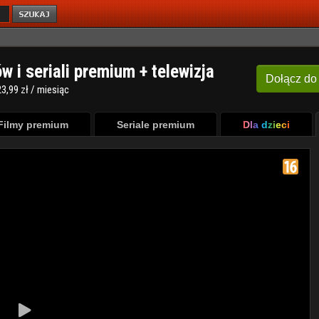
ów i seriali premium + telewizja
Dołącz
do
3,99 zł / miesiąc
Filmy premium
Seriale premium
Dla dzieci