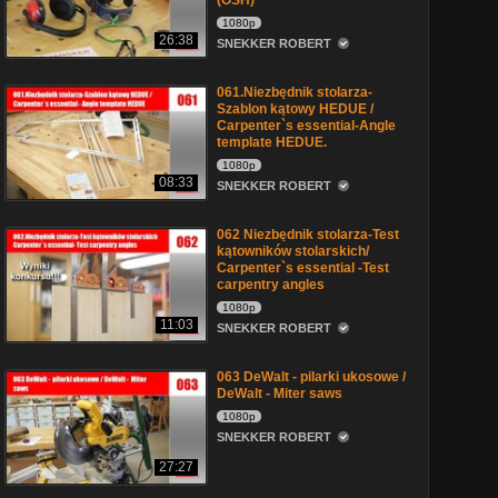
(OSH)
1080p
26:38
SNEKKER ROBERT
061.Niezbędnik stolarza-
Szablon kątowy HEDUE /
Carpenter`s essential-Angle
template HEDUE.
1080p
08:33
SNEKKER ROBERT
062 Niezbędnik stolarza-Test
kątowników stolarskich/
Carpenter`s essential -Test
carpentry angles
1080p
11:03
SNEKKER ROBERT
063 DeWalt - pilarki ukosowe /
DeWalt - Miter saws
1080p
SNEKKER ROBERT
27:27