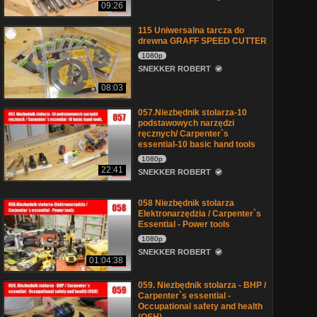
09:26
115 Uniwersalna tarcza do
drewna GRAFF SPEED CUTTER
1080p
SNEKKER ROBERT
08:03
057.Niezbędnik stolarza-10
podstawowych narzędzi
ręcznych/ Carpenter`s
essential-10 basic hand tools
1080p
22:41
SNEKKER ROBERT
058 Niezbędnik stolarza
Elektronarzędzia / Carpenter`s
Essential - Power tools
1080p
SNEKKER ROBERT
01:04:38
059. Niezbędnik stolarza - BHP /
Carpenter`s essential -
Occupational safety and health