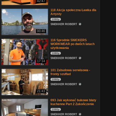
42:47
118 Akcja społeczna Ławka dla
Artysty
1080p
SNEKKER ROBERT
00:46
116 Sprodnie SNICKERS
WORKWEAR po dwóch latach
użytkowania
1080p
SNEKKER ROBERT
17:14
101 Zabudowa serwisowa -
fronty szuflad
1080p
SNEKKER ROBERT
21:43
093 Jak wykonać bukowe blaty
kuchenne Part 2 Zakończenie
1080p
SNEKKER ROBERT