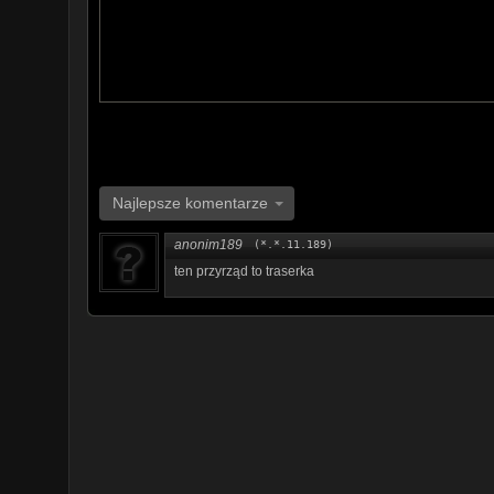
Najlepsze komentarze
anonim189
(*.*.11.189)
ten przyrząd to traserka