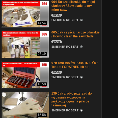
064 Tarcze pilarskie do mojej
ukośnicy / Saw blade to my
miter saw.
1080p
SNEKKER ROBERT
14:54
065.Jak czyścić tarcze pilarskie
/ How to clean the saw blade.
1080p
SNEKKER ROBERT
07:19
070 Test frezów FORSTNER`a /
Test of FORSTNER bit set
1080p
SNEKKER ROBERT
10:50
139 Jak zrobić przyrząd do
wycinania wczepów na
jaskółczy ogon na pilarce
taśmowej
SNEKKER ROBERT
15:58