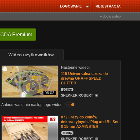
LOGOWANIE
REJESTRACJA
+ dodaj wideo
 CDA Premium
Wideo użytkowników
Następne wideo:
115 Uniwersalna tarcza do
drewna GRAFF SPEED
CUTTER
1080p
08:03
SNEKKER ROBERT
Autoodtwarzanie następnego wideo
on
072 Frezy do kołków
dekoracyjnych / Plug and Bit Set
8 15mm AXMINSTER.
1080p
SNEKKER ROBERT