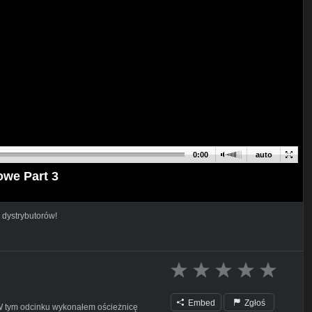
0:00
auto
owe Part 3
 dystrybutorów!
Embed
Zgłoś
 W tym odcinku wykonałem ościeżnicę