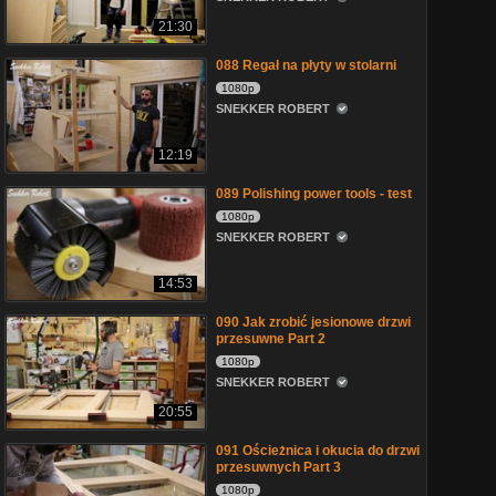
21:30
088 Regał na płyty w stolarni
1080p
SNEKKER ROBERT
12:19
089 Polishing power tools - test
1080p
SNEKKER ROBERT
14:53
090 Jak zrobić jesionowe drzwi
przesuwne Part 2
1080p
SNEKKER ROBERT
20:55
091 Ościeżnica i okucia do drzwi
przesuwnych Part 3
1080p