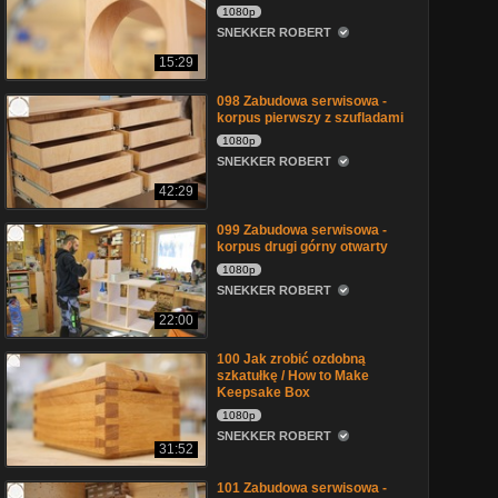
1080p
SNEKKER ROBERT
15:29
098 Zabudowa serwisowa -
korpus pierwszy z szufladami
1080p
SNEKKER ROBERT
42:29
099 Zabudowa serwisowa -
korpus drugi górny otwarty
1080p
SNEKKER ROBERT
22:00
100 Jak zrobić ozdobną
szkatułkę / How to Make
Keepsake Box
1080p
SNEKKER ROBERT
31:52
101 Zabudowa serwisowa -