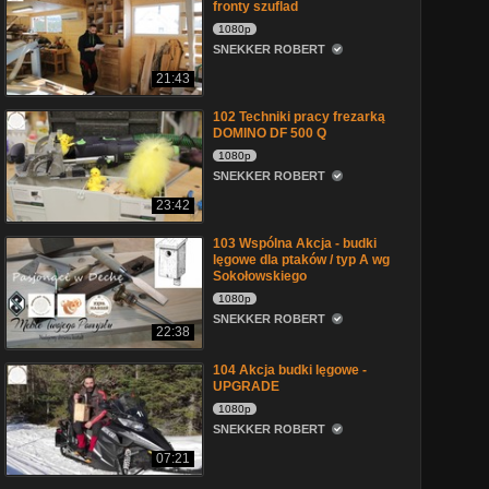
fronty szuflad
1080p
SNEKKER ROBERT
21:43
102 Techniki pracy frezarką
DOMINO DF 500 Q
1080p
SNEKKER ROBERT
23:42
103 Wspólna Akcja - budki
lęgowe dla ptaków / typ A wg
Sokołowskiego
1080p
SNEKKER ROBERT
22:38
104 Akcja budki lęgowe -
UPGRADE
1080p
SNEKKER ROBERT
07:21