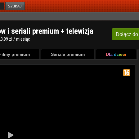
ów i seriali premium + telewizja
Dołącz
do
3,99 zł / miesiąc
Filmy premium
Seriale premium
Dla dzieci