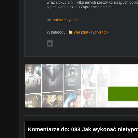
wraz z okuciami i kilka innych rzeczy kończących popr
się całkiem nieźle :) Zapraszam na film !
pokaż cały opis
http://audionautix.com
W katalogu:
Warsztat / Workshop
Komentarze do: 083 Jak wykonać nietypow