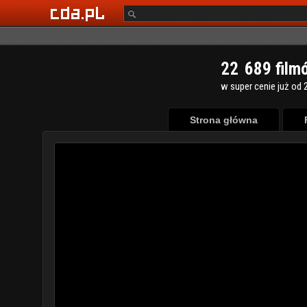
2
2
6
8
9
film
w super cenie już od 2
Strona główna