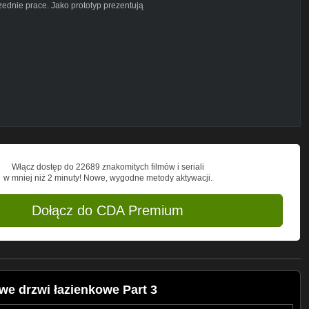
zednie prace. Jako prototyp prezentują
Włącz dostęp do 22689 znakomitych filmów i seriali
w mniej niż 2 minuty! Nowe, wygodne metody aktywacji.
Dołącz do CDA Premium
e drzwi łazienkowe Part 3