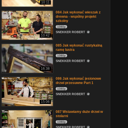
10:11
084 Jak wykonać wieszak z
drewna - wspólny projekt
szkolny
1080p
SNEKKER ROBERT
10:42
085 Jak wykonać rustykalną
ramę lustra
1080p
SNEKKER ROBERT
16:38
086 Jak wykonać jesionowe
drzwi przesuwne Part 1
1080p
SNEKKER ROBERT
15:06
087 Wstawiamy duże drzwi w
stolarni
1080p
SNEKKER ROBERT