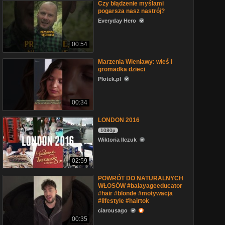
Czy błądzenie myślami
pogarsza nasz nastrój?
Everyday Hero
00:54
Marzenia Wieniawy: wieś i
gromadka dzieci
Plotek.pl
00:34
LONDON 2016
1080p
Wiktoria Ilczuk
02:59
POWRÓT DO NATURALNYCH
WŁOSÓW #balayageeducator
#hair #blonde #motywacja
#lifestyle #hairtok
ciarousago
00:35