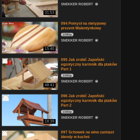
SNEKKER ROBERT
31:53
094 Pomysł na nietypowy
prezent Walentynkowy
1080p
SNEKKER ROBERT
15:40
095 Jak zrobić Japoński
egzotyczny karmnik dla ptaków
Part 1
1080p
SNEKKER ROBERT
48:41
096 Jak zrobić Japoński
egzotyczny karmnik dla ptaków
Part 2
1080p
SNEKKER ROBERT
18:39
097 Schowek na wino zamiast
blendy w kuchni