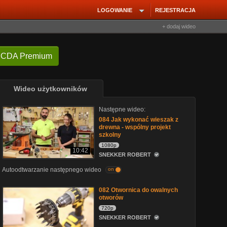
LOGOWANIE
REJESTRACJA
+ dodaj wideo
 CDA Premium
Wideo użytkowników
Następne wideo:
084 Jak wykonać wieszak z
drewna - wspólny projekt
szkolny
1080p
10:42
SNEKKER ROBERT
Autoodtwarzanie następnego wideo
on
082 Otwornica do owalnych
otworów
720p
SNEKKER ROBERT