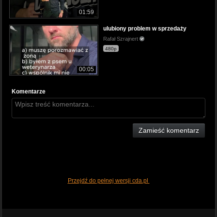
01:59
ulubiony problem w sprzedaży
Rafał Szrajnert
480p
00:05
Komentarze
Zamieść komentarz
Przejdź do pełnej wersji cda.pl