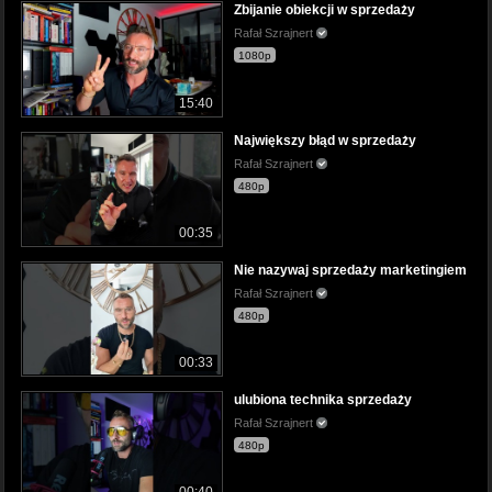
Zbijanie obiekcji w sprzedaży
Rafał Szrajnert
1080p
15:40
Największy błąd w sprzedaży
Rafał Szrajnert
480p
00:35
Nie nazywaj sprzedaży marketingiem
Rafał Szrajnert
480p
00:33
ulubiona technika sprzedaży
Rafał Szrajnert
480p
00:40