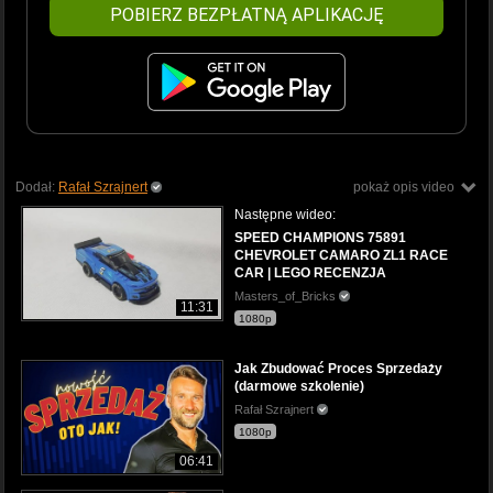
POBIERZ BEZPŁATNĄ APLIKACJĘ
Dodał:
Rafał Szrajnert
pokaż opis video
Następne wideo:
SPEED CHAMPIONS 75891
CHEVROLET CAMARO ZL1 RACE
CAR | LEGO RECENZJA
Masters_of_Bricks
11:31
1080p
Jak Zbudować Proces Sprzedaży
(darmowe szkolenie)
Rafał Szrajnert
1080p
06:41