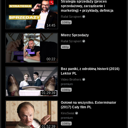
Strategia sprzedaży (proces
sprzedażowy, zarządzanie i
marketing) + przykłady, definicja
Rafał Szrajnert
1080p
14:45
Mistrz Sprzedaży
Rafał Szrajnert
480p
00:22
Bez paniki, z odrobiną histerii (2016)
Lektor PL
Video Brothers
premium
1080p
01:29:39
Gotowi na wszystko. Exterminator
(2017) Cały film PL
KinoSwiat
premium
1080p
01:52:39