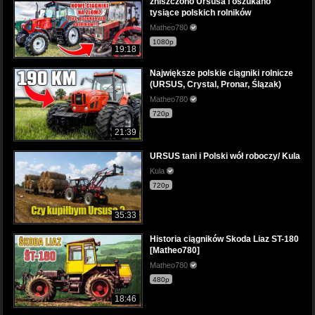
zniszczono Ursusa i oszukano
tysiące polskich rolników
Matheo780
1080p
19:18
Największe polskie ciągniki rolnicze
(URSUS, Crystal, Pronar, Ślązak)
Matheo780
720p
21:39
URSUS tani i Polski wół roboczy/ Kula
Kula
720p
35:33
Historia ciągników Skoda Liaz ST-180
[Matheo780]
Matheo780
480p
18:46