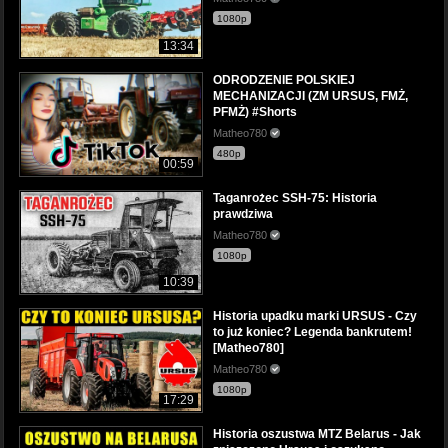
1080p
13:34
ODRODZENIE POLSKIEJ
MECHANIZACJI (ZM URSUS, FMŻ,
PFMŻ) #Shorts
Matheo780
480p
00:59
Taganrożec SSH-75: Historia
prawdziwa
Matheo780
1080p
10:39
Historia upadku marki URSUS - Czy
to już koniec? Legenda bankrutem!
[Matheo780]
Matheo780
1080p
17:29
Historia oszustwa MTZ Belarus - Jak