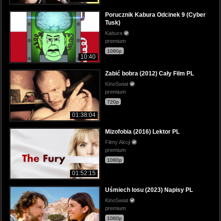
Porucznik Kabura Odcinek 9 (Cyber
Tusk)
Kabura
premium
1080p
10:40
Zabić bobra (2012) Cały Film PL
KinoSwiat
premium
720p
01:38:04
Mizofobia (2016) Lektor PL
Filmy Akcji
premium
1080p
01:52:15
Uśmiech losu (2023) Napisy PL
KinoSwiat
premium
1080p