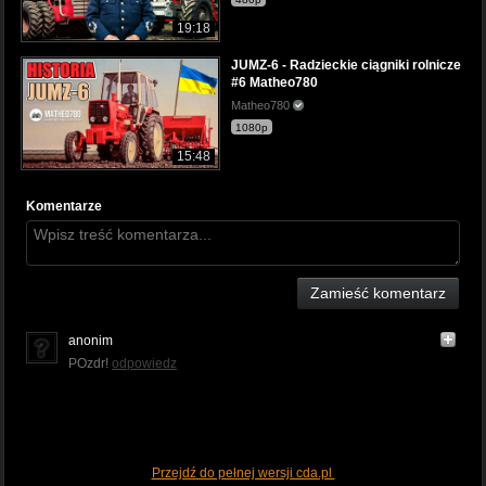
19:18
JUMZ-6 - Radzieckie ciągniki rolnicze
#6 Matheo780
Matheo780
1080p
15:48
Komentarze
Zamieść komentarz
anonim
POzdr!
odpowiedz
Przejdź do pełnej wersji cda.pl