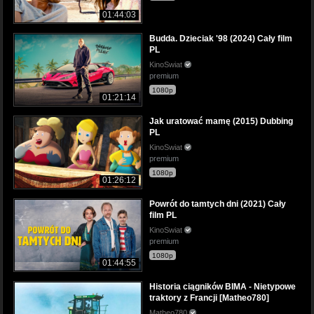
01:44:03
Budda. Dzieciak '98 (2024) Cały film
PL
KinoSwiat
premium
1080p
01:21:14
Jak uratować mamę (2015) Dubbing
PL
KinoSwiat
premium
1080p
01:26:12
Powrót do tamtych dni (2021) Cały
film PL
KinoSwiat
premium
1080p
01:44:55
Historia ciągników BIMA - Nietypowe
traktory z Francji [Matheo780]
Matheo780