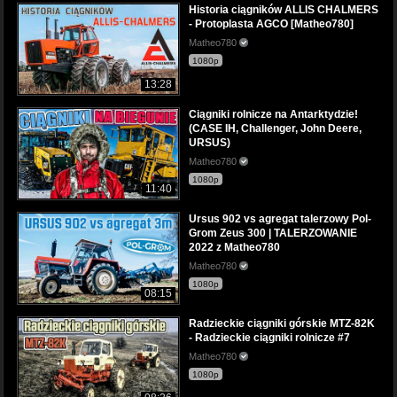
Historia ciągników ALLIS CHALMERS
- Protoplasta AGCO [Matheo780]
Matheo780
1080p
13:28
Ciągniki rolnicze na Antarktydzie!
(CASE IH, Challenger, John Deere,
URSUS)
Matheo780
1080p
11:40
Ursus 902 vs agregat talerzowy Pol-
Grom Zeus 300 | TALERZOWANIE
2022 z Matheo780
Matheo780
1080p
08:15
Radzieckie ciągniki górskie MTZ-82K
- Radzieckie ciągniki rolnicze #7
Matheo780
1080p