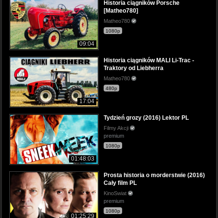
Historia ciągników Porsche
[Matheo780]
Matheo780
1080p
09:04
Historia ciągników MALI Li-Trac -
Traktory od Liebherra
Matheo780
480p
17:04
Tydzień grozy (2016) Lektor PL
Filmy Akcji
premium
1080p
01:48:03
Prosta historia o morderstwie (2016)
Cały film PL
KinoSwiat
premium
1080p
01:25:29