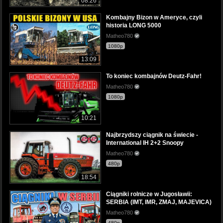
08:26
Kombajny Bizon w Ameryce, czyli
historia LONG 5000
Matheo780
1080p
13:09
To koniec kombajnów Deutz-Fahr!
Matheo780
1080p
10:21
Najbrzydszy ciągnik na świecie -
International IH 2+2 Snoopy
Matheo780
480p
18:54
Ciągniki rolnicze w Jugosławii:
SERBIA (IMT, IMR, ZMAJ, MAJEVICA)
Matheo780
480p