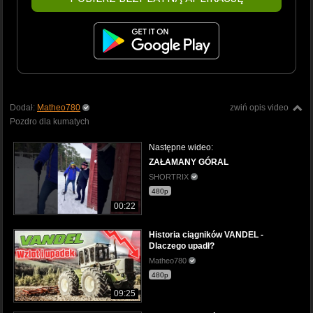
Dodał:
Matheo780
zwiń opis video
Pozdro dla kumatych
Następne wideo:
ZAŁAMANY GÓRAL
SHORTRIX
480p
00:22
Historia ciągników VANDEL -
Dlaczego upadł?
Matheo780
480p
09:25