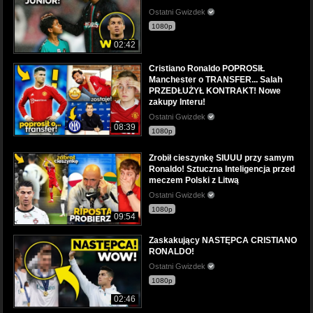
Ostatni Gwizdek
1080p
02:42
Cristiano Ronaldo POPROSIŁ
Manchester o TRANSFER... Salah
PRZEDŁUŻYŁ KONTRAKT! Nowe
zakupy Interu!
Ostatni Gwizdek
08:39
1080p
Zrobił cieszynkę SIUUU przy samym
Ronaldo! Sztuczna Inteligencja przed
meczem Polski z Litwą
Ostatni Gwizdek
1080p
09:54
Zaskakujący NASTĘPCA CRISTIANO
RONALDO!
Ostatni Gwizdek
1080p
02:46