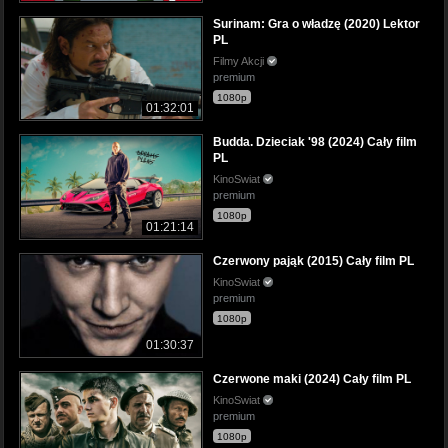
Surinam: Gra o władzę (2020) Lektor
PL
Filmy Akcji
premium
1080p
01:32:01
Budda. Dzieciak '98 (2024) Cały film
PL
KinoSwiat
premium
1080p
01:21:14
Czerwony pająk (2015) Cały film PL
KinoSwiat
premium
1080p
01:30:37
Czerwone maki (2024) Cały film PL
KinoSwiat
premium
1080p