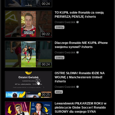
00:24
TO KUPIŁ sobie Ronaldo za swoją
PIERWSZĄ PENSJĘ #shorts
Ostatni Gwizdek
1080p
00:22
Dlaczego Ronaldo NIE KUPIŁ iPhone
swojemu synowi? #shorts
Ostatni Gwizdek
1080p
00:24
OSTRE SŁOWA! Ronaldo IDZIE NA
WOJNĘ z Manchesterem United!
#shorts
Ostatni Gwizdek
480p
00:25
Lewandowski PIŁKARZEM ROKU w
plebiscycie Globe Soccer! Ronaldo
SUROWY dla swojego SYNA