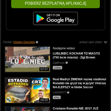
POBIERZ BEZPŁATNĄ APLIKACJĘ
Dodał:
Ostatni Gwizdek
pokaż opis video
Następne wideo:
LUBLINIEC KOCHAM TO MIASTO
(750 lecie miasta) - Zigi Brown
ZigiBrown
1080p
02:07
Real Madryt ZMIENIA nazwę stadionu!
Ronaldo nie gryzł się w język! Vinicius
NAJLEPSZY w Globe Soccer
LANDRIYT
480p
09:05
Cristiano Ronaldo NIE JEST JUŻ