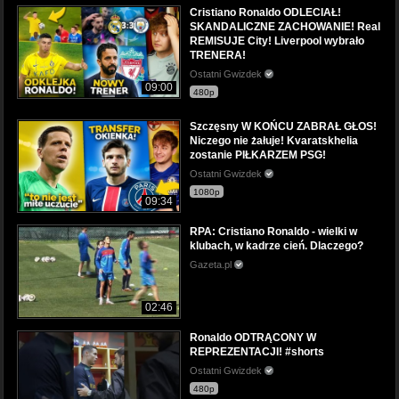
Cristiano Ronaldo ODLECIAŁ!
SKANDALICZNE ZACHOWANIE! Real
REMISUJE City! Liverpool wybrało
TRENERA!
Ostatni Gwizdek
09:00
480p
Szczęsny W KOŃCU ZABRAŁ GŁOS!
Niczego nie żałuje! Kvaratskhelia
zostanie PIŁKARZEM PSG!
Ostatni Gwizdek
1080p
09:34
RPA: Cristiano Ronaldo - wielki w
klubach, w kadrze cień. Dlaczego?
Gazeta.pl
02:46
Ronaldo ODTRĄCONY W
REPREZENTACJI! #shorts
Ostatni Gwizdek
480p