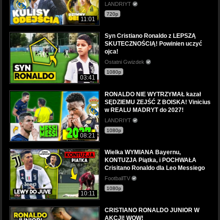
LANDRIYT
720p
11:01
Syn Cristiano Ronaldo z LEPSZĄ
SKUTECZNOŚCIĄ! Powinien uczyć
ojca!
Ostatni Gwizdek
1080p
03:41
RONALDO NIE WYTRZYMAŁ kazał
SĘDZIEMU ZEJŚĆ Z BOISKA! Vinicius
w REALU MADRYT do 2027!
LANDRIYT
1080p
08:21
Wielka WYMIANA Bayernu,
KONTUZJA Piątka, i POCHWAŁA
Crisitano Ronaldo dla Leo Messiego
FootballTV
1080p
10:11
CRISTIANO RONALDO JUNIOR W
AKCJI! WOW!