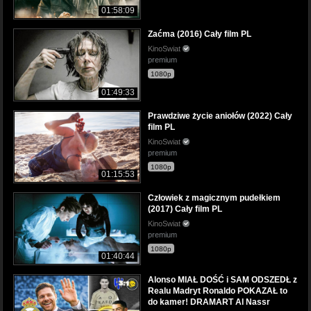
01:58:09
Zaćma (2016) Cały film PL
KinoSwiat
premium
1080p
01:49:33
Prawdziwe życie aniołów (2022) Cały
film PL
KinoSwiat
premium
1080p
01:15:53
Człowiek z magicznym pudełkiem
(2017) Cały film PL
KinoSwiat
premium
1080p
01:40:44
Alonso MIAŁ DOŚĆ i SAM ODSZEDŁ z
Realu Madryt Ronaldo POKAZAŁ to
do kamer! DRAMART Al Nassr