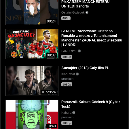
PIŁKARZEM MANCHESTERU
UNITED! #shorts
Ostatni Gwizdek
480p
00:24
FATALNE zachowanie Cristiano
Ronaldo w meczu z Tottenhamem!
Manchester ZAGRAŁ mecz w sezonu
| LANDRI
LANDRIYT
08:37
1080p
Autsajder (2018) Cały film PL
KinoSwiat
premium
1080p
01:29:24
Porucznik Kabura Odcinek 9 (Cyber
Tusk)
Kabura
premium
1080p
10:40