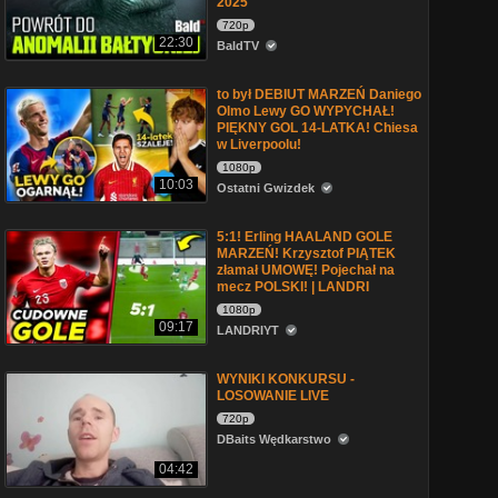
2025
720p
22:30
BaldTV
to był DEBIUT MARZEŃ Daniego
Olmo Lewy GO WYPYCHAŁ!
PIĘKNY GOL 14-LATKA! Chiesa
w Liverpoolu!
1080p
10:03
Ostatni Gwizdek
5:1! Erling HAALAND GOLE
MARZEŃ! Krzysztof PIĄTEK
złamał UMOWĘ! Pojechał na
mecz POLSKI! | LANDRI
1080p
09:17
LANDRIYT
WYNIKI KONKURSU -
LOSOWANIE LIVE
720p
DBaits Wędkarstwo
04:42