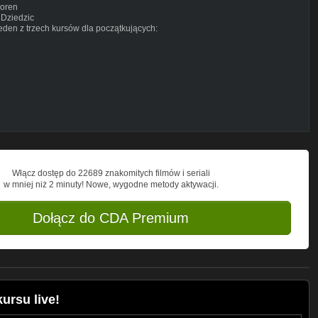
Loren
 Dziedzic
den z trzech kursów dla początkujących:
a Szatan
towski
da
Włącz dostęp do 22689 znakomitych filmów i seriali
w mniej niż 2 minuty! Nowe, wygodne metody aktywacji.
Dołącz do CDA Premium
ursu live!