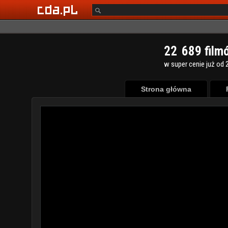
2
2
6
8
9
film
w super cenie już od 2
Strona główna