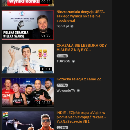
00:44
Niezrozumiała decyzja UEFA.
Takiego wyniku nikt się nie
spodziewał
Sport.pl
09:35
OKAZAŁA SIĘ LESBIJKĄ GDY
MIAŁEM Z NIĄ BYĆ...
1080p
TURSON
10:01
Kozacka relacja z Fame 22
1080p
WuwunioTV
01:45:25
INDIE - #Zjeść trupa #Vujek w
płomieniach #Popijać fekalia -
YakNaSzczycie #B1
1080p