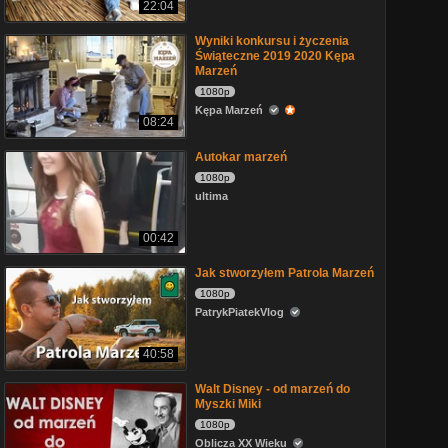
22:04
Wyniki konkursu i życzenia
Świąteczne 2019 2020 Kępa
Marzeń
1080p
Kępa Marzeń
08:24
Autokar marzeń
1080p
ultima
00:42
Jak stworzyłem Patrola Marzeń
1080p
PatrykPiatekVlog
40:58
Walt Disney - od marzeń do
Myszki Miki
1080p
Oblicza XX Wieku