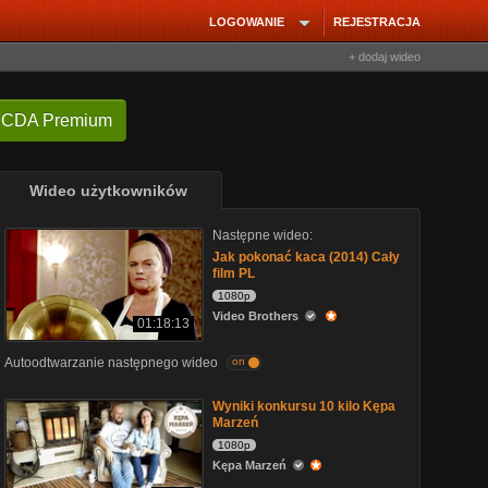
LOGOWANIE
REJESTRACJA
+ dodaj wideo
 CDA Premium
Wideo użytkowników
Następne wideo:
Jak pokonać kaca (2014) Cały
film PL
1080p
Video Brothers
01:18:13
Autoodtwarzanie następnego wideo
on
Wyniki konkursu 10 kilo Kępa
Marzeń
1080p
Kępa Marzeń