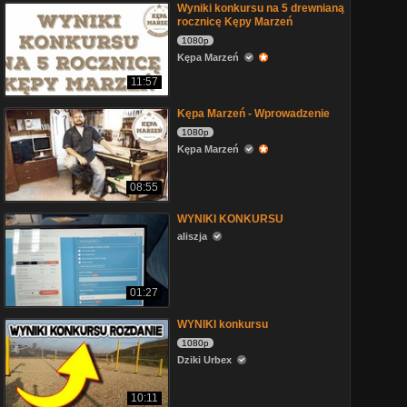
Wyniki konkursu na 5 drewnianą
rocznicę Kępy Marzeń
1080p
Kępa Marzeń
11:57
Kępa Marzeń - Wprowadzenie
1080p
Kępa Marzeń
08:55
WYNIKI KONKURSU
aliszja
01:27
WYNIKI konkursu
1080p
Dziki Urbex
10:11