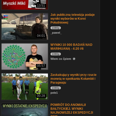
13:51
Jak publiczna telewizja podaje
wyniki wyborów w Korei
Południowej
1080p
_pawel_
04:01
WYNIKI 10 000 BADAŃ NAD
MARIHUANĄ - 4:20 #6
1080p
Wiem co ćpiem
05:57
Zaskakujący wyniki przy rzucie
monetą w spotkaniu Kolumbii i
Paragwaju
1080p
pele1
00:28
POWRÓT DO ANOMALII
BAŁTYCKIEJ. WYNIKI
NAJNOWSZEJ EKSPEDYCJI