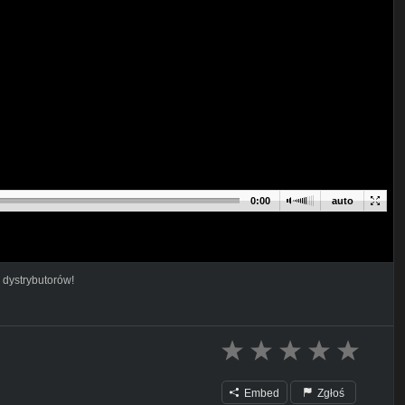
0:00
auto
 dystrybutorów!
Embed
Zgłoś