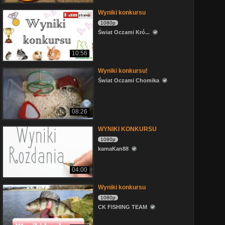
Wyniki konkursu
1080p
Świat Oczami Kró...
10:56
Wyniki konkursu!
Świat Oczami Chomika
08:26
WYNIKI KONKURSU
1080p
kamaKan88
04:00
Wyniki konkursu
1080p
CK FISHING TEAM