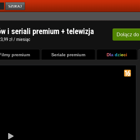
ów i seriali premium + telewizja
Dołącz
do
3,99 zł / miesiąc
Filmy premium
Seriale premium
Dla dzieci