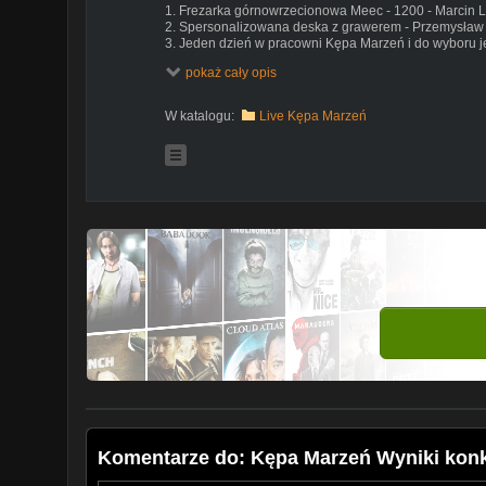
1. Frezarka górnowrzecionowa Meec - 1200 - Marcin 
2. Spersonalizowana deska z grawerem - Przemysław
3. Jeden dzień w pracowni Kępa Marzeń i do wyboru je
stolarstwa, snycerstwa, toczenia w drewnie - Katarzyn
pokaż cały opis
4. Nagrody pocieszenia - surowa deska - Michał Ponia
5. Nagroda pocieszenia - czapka i naklejki - salen44g
W katalogu:
Live Kępa Marzeń
Kontakt:
https://www.facebook.com/kepamarzen/
kontakt@kepamarzen.pl
Komentarze do: Kępa Marzeń Wyniki konk