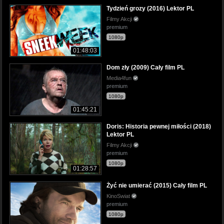
Tydzień grozy (2016) Lektor PL
Filmy Akcji
premium
1080p
01:48:03
Dom zły (2009) Cały film PL
Media4fun
premium
1080p
01:45:21
Doris: Historia pewnej miłości (2018)
Lektor PL
Filmy Akcji
premium
1080p
01:28:57
Żyć nie umierać (2015) Cały film PL
KinoSwiat
premium
1080p