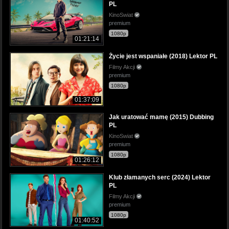
PL
KinoSwiat
premium
1080p
01:21:14
Życie jest wspaniałe (2018) Lektor PL
Filmy Akcji
premium
1080p
01:37:09
Jak uratować mamę (2015) Dubbing
PL
KinoSwiat
premium
1080p
01:26:12
Klub złamanych serc (2024) Lektor
PL
Filmy Akcji
premium
1080p
01:40:52