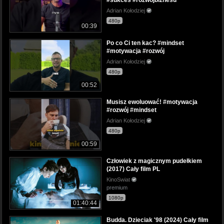
Adrian Kołodziej
480p
00:39
Po co Ci ten kac? #mindset
#motywacja #rozwój
Adrian Kołodziej
480p
00:52
Musisz ewoluować! #motywacja
#rozwój #mindset
Adrian Kołodziej
480p
00:59
Człowiek z magicznym pudełkiem
(2017) Cały film PL
KinoSwiat
premium
1080p
01:40:44
Budda. Dzieciak '98 (2024) Cały film