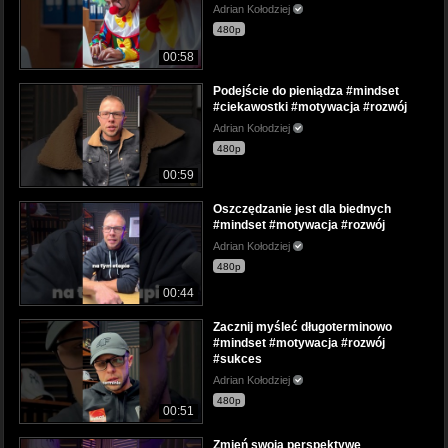
Adrian Kołodziej
480p
00:58
Podejście do pieniądza #mindset
#ciekawostki #motywacja #rozwój
Adrian Kołodziej
480p
00:59
Oszczędzanie jest dla biednych
#mindset #motywacja #rozwój
Adrian Kołodziej
480p
00:44
Zacznij myśleć długoterminowo
#mindset #motywacja #rozwój
#sukces
Adrian Kołodziej
480p
00:51
Zmień swoją perspektywę