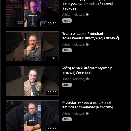
#motywacja #mindset #rozwój
#sukces
Adrian Kołodziej
480p
00:31
Wiara w papier #mindset
#ciekawostki #motywacja #rozwój
Adrian Kołodziej
480p
00:49
Mózg to sieć dróg #motywacja
#rozwój #mindset
Adrian Kołodziej
480p
00:50
Przestań w końcu pić alkohol
#mindset #motywacja #rozwój
Adrian Kołodziej
480p
00:58