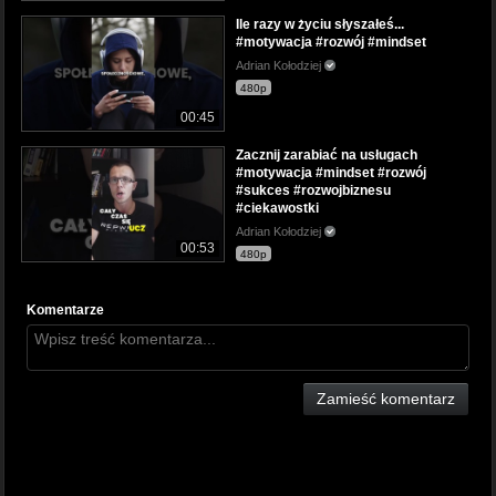
Ile razy w życiu słyszałeś...
#motywacja #rozwój #mindset
Adrian Kołodziej
480p
00:45
Zacznij zarabiać na usługach
#motywacja #mindset #rozwój
#sukces #rozwojbiznesu
#ciekawostki
Adrian Kołodziej
00:53
480p
Komentarze
Zamieść komentarz