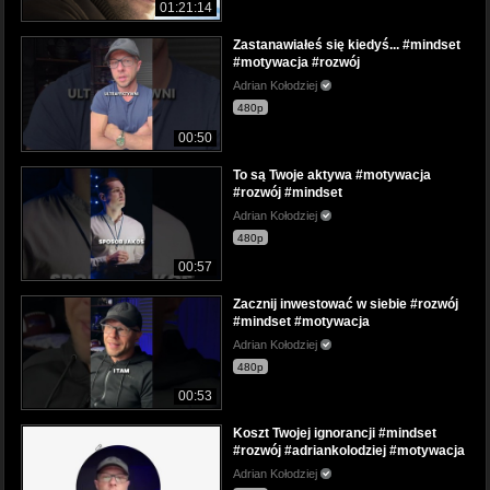
01:21:14
Zastanawiałeś się kiedyś... #mindset
#motywacja #rozwój
Adrian Kołodziej
480p
00:50
To są Twoje aktywa #motywacja
#rozwój #mindset
Adrian Kołodziej
480p
00:57
Zacznij inwestować w siebie #rozwój
#mindset #motywacja
Adrian Kołodziej
480p
00:53
Koszt Twojej ignorancji #mindset
#rozwój #adriankolodziej #motywacja
Adrian Kołodziej