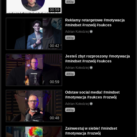
480p
00:59
Reklamy retargetowe #motywacja
#mindset #rozwój #sukces
Adrian Kołodziej
480p
00:42
Jesteś zbyt rozproszony #motywacja
#mindset #rozwój #sukces
Adrian Kołodziej
480p
00:59
Odstaw social media! #mindset
#motywacja #sukces #rozwój
Adrian Kołodziej
480p
00:48
Zainwestuj w siebie! #mindset
#motywacja #rozwój