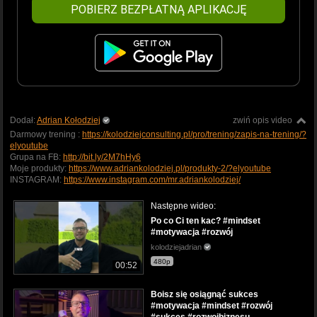
POBIERZ BEZPŁATNĄ APLIKACJĘ
Dodał:
Adrian Kołodziej
zwiń opis video
Darmowy trening :
https://kolodziejconsulting.pl/pro/trening/zapis-na-trening/?
elyoutube
Grupa na FB:
http://bit.ly/2M7hHy6
Moje produkty:
https://www.adriankolodziej.pl/produkty-2/?elyoutube
INSTAGRAM:
https://www.instagram.com/mr.adriankolodziej/
Następne wideo:
Po co Ci ten kac? #mindset
#motywacja #rozwój
kolodziejadrian
480p
00:52
Boisz się osiągnąć sukces
#motywacja #mindset #rozwój
#sukces #rozwojbiznesu