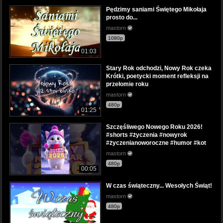
Pędzimy saniami Świętego Mikołaja
prosto do...
mastorn
1080p
01:03
Stary Rok odchodzi, Nowy Rok czeka
Krótki, poetycki moment refleksji na
przełomie roku
mastorn
480p
01:25
Szczęśliwego Nowego Roku 2026!
#shorts #życzenia #nowyrok
#życzenianoworoczne #humor #kot
mastorn
480p
00:05
W czas świąteczny... Wesołych Świąt!
mastorn
480p