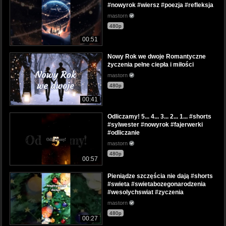
#nowyrok #wiersz #poezja #refleksja
mastorn
480p
00:51
Nowy Rok we dwoje Romantyczne
życzenia pełne ciepła i miłości
mastorn
480p
00:41
Odliczamy! 5... 4... 3... 2... 1... #shorts
#sylwester #nowyrok #fajerwerki
#odliczanie
mastorn
480p
00:57
Pieniądze szczęścia nie dają #shorts
#swieta #swietabozegonarodzenia
#wesolychswiat #zyczenia
mastorn
480p
00:27