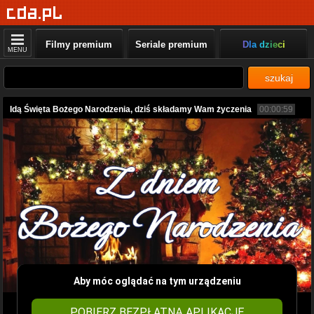
Filmy premium
Seriale premium
Dla dzieci
MENU
szukaj
Idą Święta Bożego Narodzenia, dziś składamy Wam życzenia
00:00:59
Aby móc oglądać na tym urządzeniu
POBIERZ BEZPŁATNĄ APLIKACJĘ