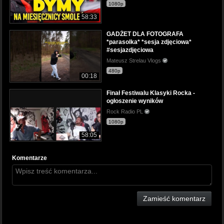
1080p
58:33
GADŻET DLA FOTOGRAFA
*parasolka* *sesja zdjęciowa*
#sesjazdjęciowa
Mateusz Strelau Vlogs
480p
00:18
Finał Festiwalu Klasyki Rocka -
ogłoszenie wyników
Rock Radio PL
1080p
58:05
Komentarze
Zamieść komentarz