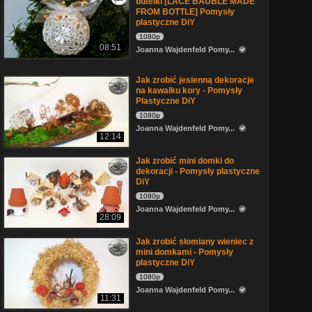
butelki [LACE BAUBLE MADE
FROM BOTTLE] Pomysły
plastyczne DiY
1080p
08:51
Joanna Wajdenfeld Pomy...
Jak zrobić jesienną dekoracje
na kawałku kory - Pomysły
Plastyczne DiY
1080p
Joanna Wajdenfeld Pomy...
12:14
Jak zrobić mini domki do
dekoracji - Pomysły plastyczne
DiY
1080p
Joanna Wajdenfeld Pomy...
28:09
Jak zrobić słomiany wieniec z
mini domkami - Pomysły
plastyczne DiY
1080p
Joanna Wajdenfeld Pomy...
11:31