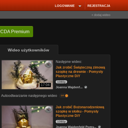
LOGOWANIE
REJESTRACJA
+ dodaj wideo
 CDA Premium
Wideo użytkowników
Następne wideo:
Jak zrobić Świąteczną zimową
szopkę na drewnie - Pomysły
Plastyczne DiY
1080p
17:04
Joanna Wajdenf...
Autoodtwarzanie następnego wideo
on
Jak zrobić Bożonarodzeniową
szopkę w słoiku - Pomysły
Plastyczne DiY
1080p
Joanna Wajdenfeld Pomy...