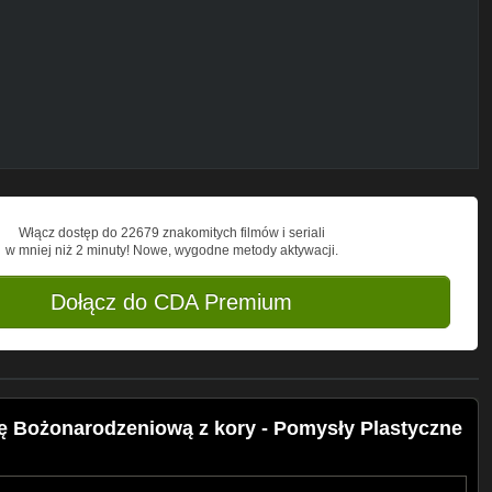
feld
umental) by Es Jammy James
Włącz dostęp do 22679 znakomitych filmów i seriali
w mniej niż 2 minuty! Nowe, wygodne metody aktywacji.
Dołącz do CDA Premium
ę Bożonarodzeniową z kory - Pomysły Plastyczne