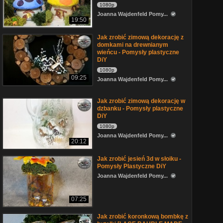
1080p
Joanna Wajdenfeld Pomy...
19:50
Jak zrobić zimową dekorację z
domkami na drewnianym
wieńcu - Pomysły plastyczne
DiY
1080p
09:25
Joanna Wajdenfeld Pomy...
Jak zrobić zimową dekorację w
dzbanku - Pomysły plastyczne
DiY
1080p
Joanna Wajdenfeld Pomy...
20:12
Jak zrobić jesień 3d w słoiku -
Pomysły Plastyczne DiY
Joanna Wajdenfeld Pomy...
07:25
Jak zrobić koronkową bombkę z