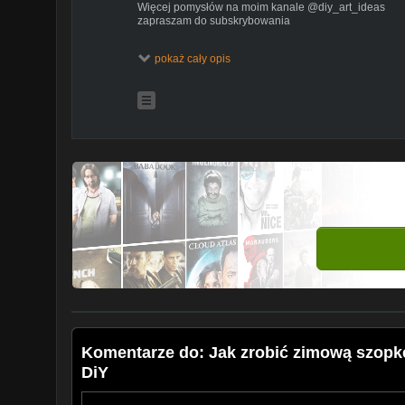
Więcej pomysłów na moim kanale @diy_art_ideas
zapraszam do subskrybowania
zobacz też:
pokaż cały opis
moją stronę:
https://sites.google.com/site/malarstwojw
bloga:
http://pomyslyplastyczne.blogspot.com
stronę na Facebook:
https://www.facebook.com/wajden
Twitter:
https://twitter.com/JWajdenfeld
#szopka #dekoracje #święta
muzyka z YouTube Audio Library: Silent Night (Instr
Komentarze do: Jak zrobić zimową szopk
DiY