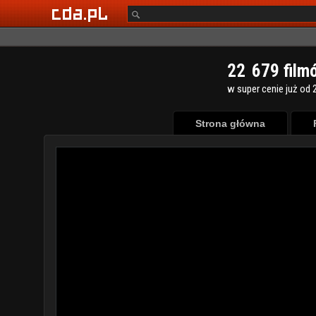
2
2
6
7
9
film
w super cenie już od 2
Strona główna