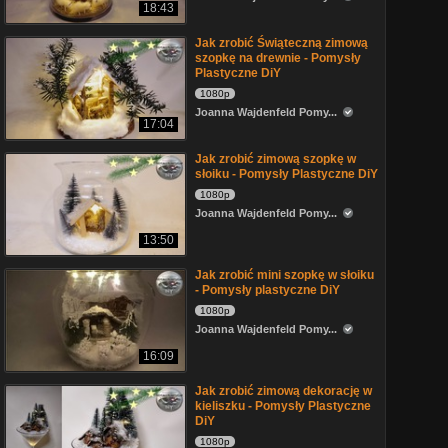
18:43
Jak zrobić Świąteczną zimową
szopkę na drewnie - Pomysły
Plastyczne DiY
1080p
Joanna Wajdenfeld Pomy...
17:04
Jak zrobić zimową szopkę w
słoiku - Pomysły Plastyczne DiY
1080p
Joanna Wajdenfeld Pomy...
13:50
Jak zrobić mini szopkę w słoiku
- Pomysły plastyczne DiY
1080p
Joanna Wajdenfeld Pomy...
16:09
Jak zrobić zimową dekorację w
kieliszku - Pomysły Plastyczne
DiY
1080p