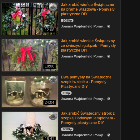
Jak zrobić wieńce Świąteczne
na bramę wjazdową - Pomysły
plastyczne DiY
1080p
Joanna Wajdenfeld Pomy...
12:08
Jak zrobić wieniec Świąteczny
ze świeżych gałązek - Pomysły
plastyczne DiY
Joanna Wajdenfeld Pomy...
10:06
Dwa pomysły na Świąteczne
szopki w słoiku - Pomysły
Plastyczne DiY
720p
Joanna Wajdenfeld Pomy...
24:04
Jak zrobić Świąteczny stroik z
szopką i lodowym lampionem -
Pomysły plastyczne DiY
1080p
Joanna Wajdenfeld Pomy...
18:41