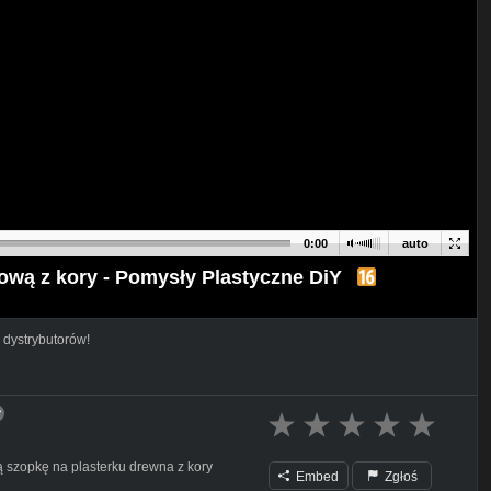
0:00
auto
wą z kory - Pomysły Plastyczne DiY
 dystrybutorów!
ą szopkę na plasterku drewna z kory
Embed
Zgłoś