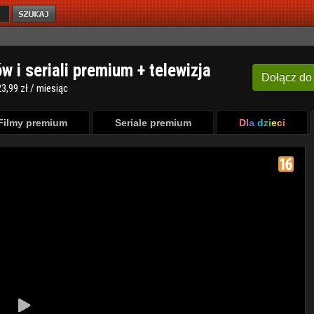
ów i seriali premium + telewizja
Dołącz
do
3,99 zł / miesiąc
Filmy premium
Seriale premium
Dla dzieci