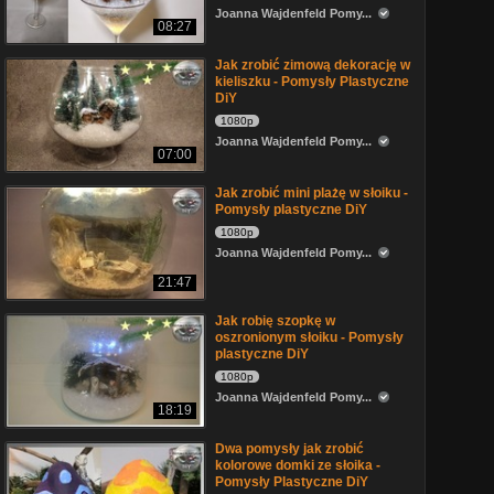
Joanna Wajdenfeld Pomy...
08:27
Jak zrobić zimową dekorację w
kieliszku - Pomysły Plastyczne
DiY
1080p
Joanna Wajdenfeld Pomy...
07:00
Jak zrobić mini plażę w słoiku -
Pomysły plastyczne DiY
1080p
Joanna Wajdenfeld Pomy...
21:47
Jak robię szopkę w
oszronionym słoiku - Pomysły
plastyczne DiY
1080p
Joanna Wajdenfeld Pomy...
18:19
Dwa pomysły jak zrobić
kolorowe domki ze słoika -
Pomysły Plastyczne DiY