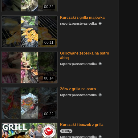
00:22
Kurczaki z grilla majówka
raportzpanstwasrodka
00:11
Grillowane żeberka na ostro
#bbq
raportzpanstwasrodka
00:14
Żółw z grilla na ostro
raportzpanstwasrodka
00:22
Kurczaki i boczek z grilla
1080p
raportzpanstwasrodka