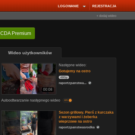
LOGOWANIE
REJESTRACJA
+ dodaj wideo
 CDA Premium
Wideo użytkowników
Następne wideo:
Gotujemy na ostro
480p
raportzpanstwa...
00:08
Autoodtwarzanie następnego wideo
on
Sezon grillowy. Pierś z kurczaka
z warzywami i żeberka
wieprzowe na ostro
raportzpanstwasrodka