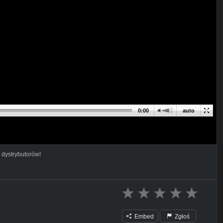
0:00
auto
 dystrybutorów!
Embed
Zgłoś