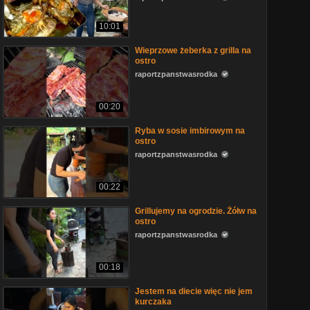
10:01
Wieprzowe żeberka z grilla na
ostro
raportzpanstwasrodka
00:20
Ryba w sosie imbirowym na
ostro
raportzpanstwasrodka
00:22
Grillujemy na ogrodzie. Żółw na
ostro
raportzpanstwasrodka
00:18
Jestem na diecie więc nie jem
kurczaka