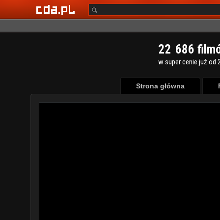
2
2
6
8
6
film
w super cenie już od 2
Strona główna