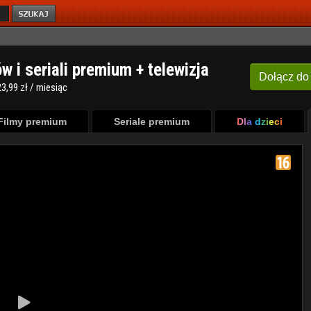
ów i seriali premium + telewizja
Dołącz
do
3,99 zł / miesiąc
Filmy premium
Seriale premium
Dla dzieci