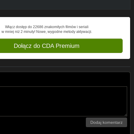
Włącz dostęp do 22686 znakomitych filmów i seriali
w mniej niż 2 minuty! Nowe, wygodne metody aktywacji.
Dołącz do CDA Premium
Dodaj komentarz