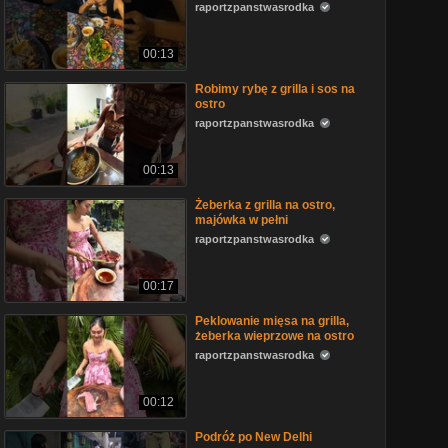
raportzpanstwasrodka
00:13
Robimy rybę z grilla i sos na
ostro
raportzpanstwasrodka
00:13
Żeberka z grilla na ostro,
majówka w pełni
raportzpanstwasrodka
00:17
Peklowanie mięsa na grilla,
żeberka wieprzowe na ostro
raportzpanstwasrodka
00:12
Podróż po New Delhi