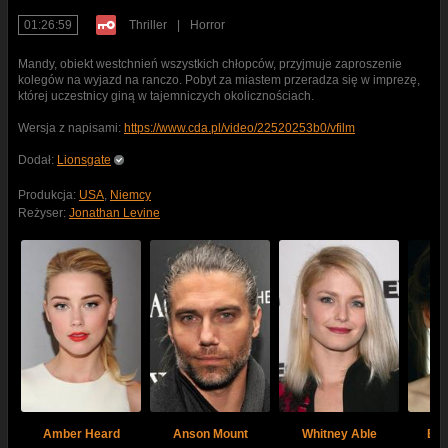
01:26:59
Thriller
|
Horror
Mandy, obiekt westchnień wszystkich chłopców, przyjmuje zaproszenie
kolegów na wyjazd na ranczo. Pobyt za miastem przeradza się w imprezę,
której uczestnicy giną w tajemniczych okolicznościach.
Wersja z napisami:
https://www.cda.pl/video/22520253b0/vfilm
Dodał:
Lionsgate
Produkcja:
USA
,
Niemcy
Reżyser:
Jonathan Levine
Amber Heard
Anson Mount
Whitney Able
Bro