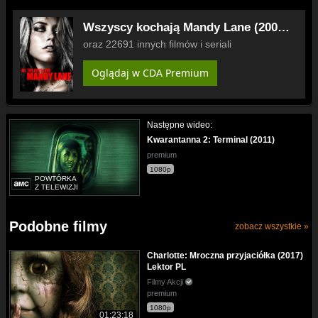
Wszyscy kochają Mandy Lane (2006)
Lektor PL
oraz 22691 innych filmów i seriali
Oglądaj w CDA Premium
Następne wideo:
Kwarantanna 2: Terminal (2011)
premium
1080p
POWTÓRKA
Z TELEWIZJI
Podobne filmy
zobacz wszystkie »
Charlotte: Mroczna przyjaciółka (2017)
Lektor PL
Filmy Akcji
premium
1080p
01:23:18