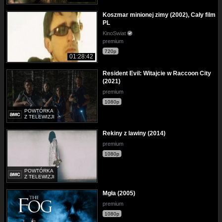
Koszmar minionej zimy (2002), Cały film
PL
KinoSwiat
premium
720p
01:28:42
Resident Evil: Witajcie w Raccoon City
(2021)
premium
1080p
POWTÓRKA
Z TELEWIZJI
Rekiny z lawiny (2014)
premium
1080p
POWTÓRKA
Z TELEWIZJI
Mgła (2005)
premium
1080p