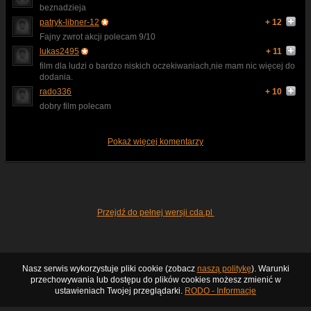
beznadzieja
patryk-libner-12
+ 12
Fajny zwrot akcji polecam 9/10
lukas2495
+ 11
film dla ludzi o bardzo niskich oczekiwaniach,nie mam nic więcej do
dodania.
rado336
+ 10
dobry film polecam
Pokaż więcej komentarzy
Przejdź do pełnej wersji cda.pl
Nasz serwis wykorzystuje pliki cookie (zobacz
naszą politykę
). Warunki
przechowywania lub dostępu do plików cookies możesz zmienić w
ustawieniach Twojej przeglądarki.
RODO - Informacje