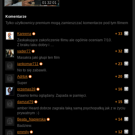
01:32:01
Komentarze
Tylko użytkownicy premium mogą zamieszczać komentarze pod tym filmem
Kareena
+ 33
Zaskakujące zakończenie filmu ale ogólnie oceniam 7/10.
Z braku laku dobry i ....
vader77
+ 32
Masakra jaki głupi ten film
jankomar711
+ 23
No to się zabawili.
Adrtok
+ 20
Super
przemas39
+ 16
Dawno temu oglądany. Zapada w pamięci.
damzat79
+ 15
amber Heard dobrze zagrała taką samą psychopatką jak z w życiu
prywatnym :-)
Beata_Napierska
+ 14
Badziew.
emmily
+ 12