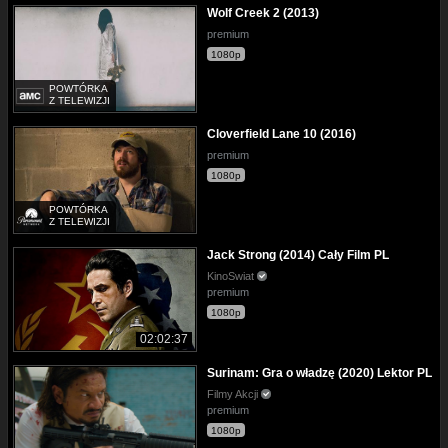
Wolf Creek 2 (2013)
premium
1080p
POWTÓRKA
Z TELEWIZJI
Cloverfield Lane 10 (2016)
premium
1080p
POWTÓRKA
Z TELEWIZJI
Jack Strong (2014) Cały Film PL
KinoSwiat
premium
1080p
02:02:37
Surinam: Gra o władzę (2020) Lektor PL
Filmy Akcji
premium
1080p