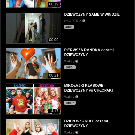
08:19
DZIEWCZYNY SAME W WINDZIE
SHORTRIX
480p
00:09
PIERWSZA RANDKA oczami
DZIEWCZYNY
Waksy
1080p
08:21
MIKOŁAJKI KLASOWE -
DZIEWCZYNY vs CHŁOPAKI
Waksy
1080p
14:17
DZIEŃ W SZKOLE oczami
DZIEWCZYNY
Waksy