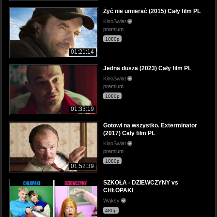
Żyć nie umierać (2015) Cały film PL
KinoSwiat
premium
1080p
01:21:14
Jedna dusza (2023) Cały film PL
KinoSwiat
premium
1080p
01:33:19
Gotowi na wszystko. Exterminator
(2017) Cały film PL
KinoSwiat
premium
1080p
01:52:39
SZKOŁA - DZIEWCZYNY vs
CHŁOPAKI
Waksy
480p