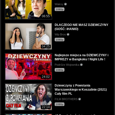
Waksy
1080p
06:55
DLACZEGO NIE MASZ DZIEWCZYNY
(GOŚĆ: iHANIO)
Wip Bros
1080p
04:25
Najlepsze miejsca na DZIEWCZYNY i
IMPREZY w Bangkoku ! Night Life !
Podróże Wojownika
1080p
24:02
Dziewczyny z Powstania
Warszawskiego w Koszalinie (2021)
Cały film PL
FILM BROTHERS
1080p
22:14