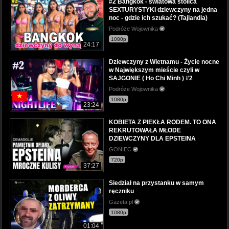
#2 Bangkok - światowa stolica
SEXTURYSTYKI dziewczyny na jedna
noc - gdzie ich szukać? (Tajlandia)
Podróże Wojownika
1080p
24:17
Dziewczyny z Wietnamu - Życie nocne
w Największym mieście czyli w
SAJGONIE ( Ho Chi Minh ) #2
Podróże Wojownika
1080p
23:24
KOBIETA Z PIEKŁA RODEM. TO ONA
REKRUTOWAŁA MŁODE
DZIEWCZYNY DLA EPSTEINA
GONIEC
720p
37:27
Siedział na przystanku w samym
ręczniku
Gazeta.pl
1080p
01:04