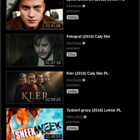
KinoSwiat
premium
1080p
01:41:08
Fotograf (2014) Cały film
KinoSwiat
premium
720p
01:47:16
Kler (2018) Cały film PL
KinoSwiat
premium
1080p
02:09:25
Tydzień grozy (2016) Lektor PL
Filmy Akcji
premium
1080p
01:48:03