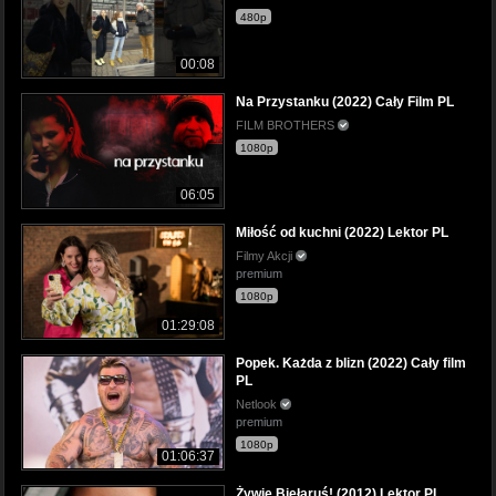
480p
00:08
Na Przystanku (2022) Cały Film PL
FILM BROTHERS
1080p
06:05
Miłość od kuchni (2022) Lektor PL
Filmy Akcji
premium
1080p
01:29:08
Popek. Każda z blizn (2022) Cały film
PL
Netlook
premium
1080p
01:06:37
Żywie Biełaruś! (2012) Lektor PL