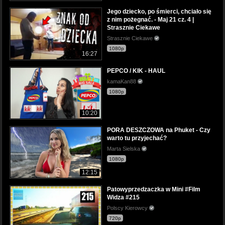
Jego dziecko, po śmierci, chciało się
z nim pożegnać. - Maj 21 cz. 4 |
Strasznie Ciekawe
Strasznie Ciekawe
1080p
16:27
PEPCO / KIK - HAUL
kamaKan88
1080p
10:20
PORA DESZCZOWA na Phuket - Czy
warto tu przyjechać?
Marta Sielska
1080p
12:15
Patowyprzedzaczka w Mini #Film
Widza #215
Polscy Kierowcy
720p