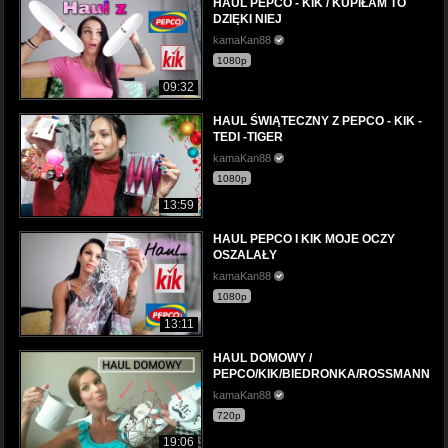
HAUL PEPCO - KIK / KUPIŁAM TO
DZIĘKI NIEJ
kamaKan88
1080p
09:32
HAUL ŚWIĄTECZNY Z PEPCO - KIK -
TEDI -TIGER
kamaKan88
1080p
13:59
HAUL PEPCO I KIK MOJE OCZY
OSZALAŁY
kamaKan88
1080p
13:11
HAUL DOMOWY /
PEPCO/KIK/BIEDRONKA/ROSSMANN
kamaKan88
720p
19:06