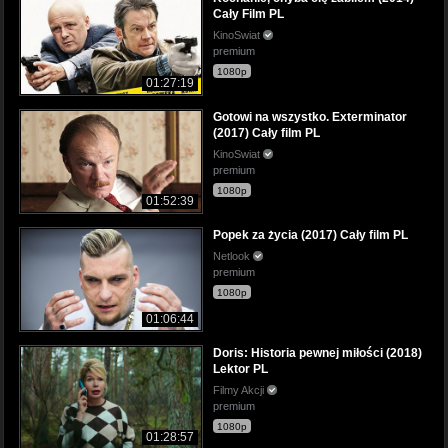
Cały Film PL
KinoSwiat
premium
1080p
01:27:19
Gotowi na wszystko. Exterminator
(2017) Cały film PL
KinoSwiat
premium
1080p
01:52:39
Popek za życia (2017) Cały film PL
Netlook
premium
1080p
01:06:44
Doris: Historia pewnej miłości (2018)
Lektor PL
Filmy Akcji
premium
1080p
01:28:57