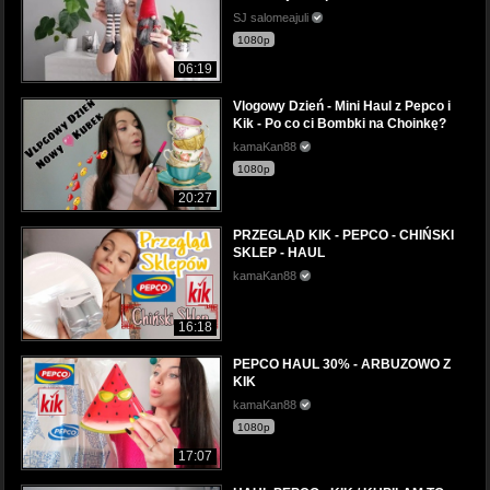
SJ salomeajuli
1080p
06:19
Vlogowy Dzień - Mini Haul z Pepco i
Kik - Po co ci Bombki na Choinkę?
kamaKan88
1080p
20:27
PRZEGLĄD KIK - PEPCO - CHIŃSKI
SKLEP - HAUL
kamaKan88
16:18
PEPCO HAUL 30% - ARBUZOWO Z
KIK
kamaKan88
1080p
17:07