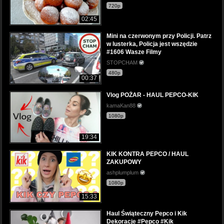
720p
02:45
Mini na czerwonym przy Policji. Patrz
w lusterka, Policja jest wszędzie
#1606 Wasze Filmy
STOPCHAM
480p
00:37
Vlog POŻAR - HAUL PEPCO-KIK
kamaKan88
1080p
19:34
KIK KONTRA PEPCO / HAUL
ZAKUPOWY
ashplumplum
1080p
15:33
Haul Świąteczny Pepco i Kik
Dekoracje #Pepco #Kik