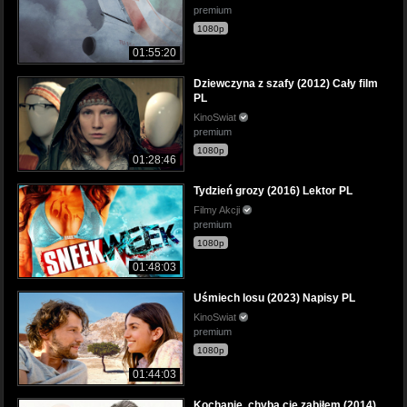
premium
1080p
01:55:20
Dziewczyna z szafy (2012) Cały film
PL
KinoSwiat
premium
1080p
01:28:46
Tydzień grozy (2016) Lektor PL
Filmy Akcji
premium
1080p
01:48:03
Uśmiech losu (2023) Napisy PL
KinoSwiat
premium
1080p
01:44:03
Kochanie, chyba cię zabiłem (2014)