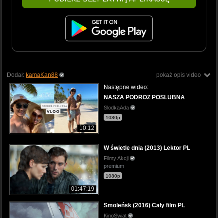
Dodał:
kamaKan88
pokaż opis video
Następne wideo:
NASZA PODROZ POSLUBNA
SlodkaAda
1080p
10:12
W świetle dnia (2013) Lektor PL
Filmy Akcji
premium
1080p
01:47:19
Smoleńsk (2016) Cały film PL
KinoSwiat