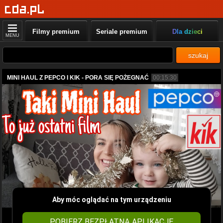
Filmy premium
Seriale premium
Dla dzieci
MENU
szukaj
MINI HAUL Z PEPCO I KIK - PORA SIĘ POŻEGNAĆ
00:15:30
Aby móc oglądać na tym urządzeniu
POBIERZ BEZPŁATNĄ APLIKACJĘ