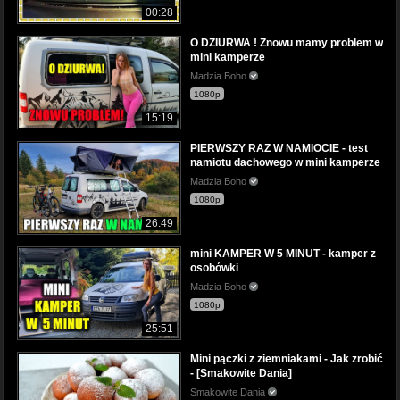
00:28
O DZIURWA ! Znowu mamy problem w
mini kamperze
Madzia Boho
1080p
15:19
PIERWSZY RAZ W NAMIOCIE - test
namiotu dachowego w mini kamperze
Madzia Boho
1080p
26:49
mini KAMPER W 5 MINUT - kamper z
osobówki
Madzia Boho
1080p
25:51
Mini pączki z ziemniakami - Jak zrobić
- [Smakowite Dania]
Smakowite Dania